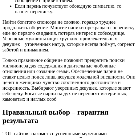
сообщение с приветствием.
Если парень почувствует обоюдную симпатию, то
начнет переписку.
Найти богатого спонсора не сложно, гораздо труднее
продолжить общение. Многие папики прекращают переписку
еще до первого свидания, потеряв интерес к собеседнице.
Успешные мужчины ищут хрупких, привлекательных
девушек – утонченных натур, которые всегда поймут, согреют
заботой и вниманием.
Только правильное общение позволит превратить поиски
миллионера для содержания в длительные любовные
отношения или создание семьи. Обеспеченные парни не
ставят целью поиск лишь девушек модельной внешности. Они
ценят в женщинах чувство собственного достоинства и
искренность. Выбирают уверенных девушек, которые знают
себе цену. Богатые парни на дух не переносят истеричных,
хамоватых и наглых особ.
Правильный выбор – гарантия
результата
ТОП сайтов знакомств с успешными мужчинами –