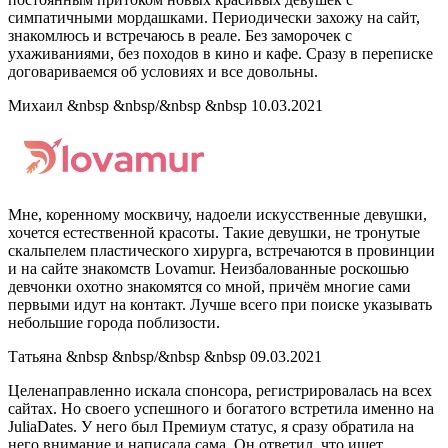
симпатичными мордашками. Периодически захожу на сайт,
знакомлюсь и встречаюсь в реале. Без заморочек с
ухаживаниями, без походов в кино и кафе. Сразу в переписке
договариваемся об условиях и все довольны.
Михаил &nbsp &nbsp/&nbsp &nbsp 10.03.2021
Мне, коренному москвичу, надоели искусственные девушки,
хочется естественной красоты. Такие девушки, не тронутые
скальпелем пластического хирурга, встречаются в провинции
и на сайте знакомств Lovamur. Неизбалованные роскошью
девчонки охотно знакомятся со мной, причём многие сами
первыми идут на контакт. Лучше всего при поиске указывать
небольшие города поблизости.
Татьяна &nbsp &nbsp/&nbsp &nbsp 09.03.2021
Целенаправленно искала спонсора, регистрировалась на всех
сайтах. Но своего успешного и богатого встретила именно на
JuliaDates. У него был Премиум статус, я сразу обратила на
него внимание и написала сама. Он ответил, что ищет