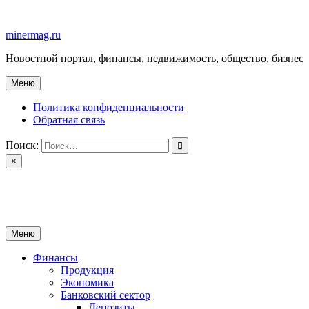
Перейти
к
minermag.ru
содержимому
Новостной портал, финансы, недвижимость, общество, бизнес
Меню
Политика конфиденциальности
Обратная связь
Поиск:
×
minermag.ru
Новостной портал, финансы, недвижимость, общество, бизнес
Меню
Финансы
Продукция
Экономика
Банковский сектор
Депозиты