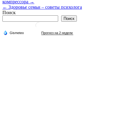
компрессора →
по
← Здоровье семьи – советы психолога
записям
Поиск
Поиск