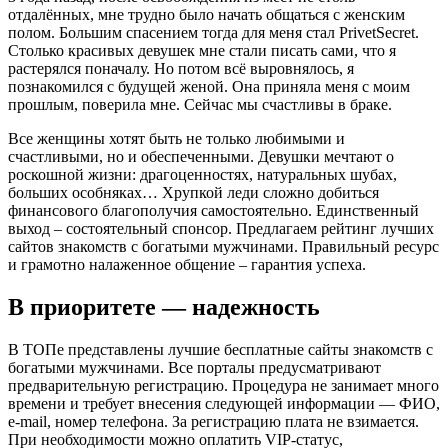
отдалённых, мне трудно было начать общаться с женским
полом. Большим спасением тогда для меня стал PrivetSecret.
Столько красивых девушек мне стали писать сами, что я
растерялся поначалу. Но потом всё выровнялось, я
познакомился с будущей женой. Она приняла меня с моим
прошлым, поверила мне. Сейчас мы счастливы в браке.
Все женщины хотят быть не только любимыми и
счастливыми, но и обеспеченными. Девушки мечтают о
роскошной жизни: драгоценностях, натуральных шубах,
больших особняках… Хрупкой леди сложно добиться
финансового благополучия самостоятельно. Единственный
выход – состоятельный спонсор. Предлагаем рейтинг лучших
сайтов знакомств с богатыми мужчинами. Правильный ресурс
и грамотно налаженное общение – гарантия успеха.
В приоритете — надежность
В ТОПе представлены лучшие бесплатные сайты знакомств с
богатыми мужчинами. Все порталы предусматривают
предварительную регистрацию. Процедура не занимает много
времени и требует внесения следующей информации — ФИО,
e-mail, номер телефона. За регистрацию плата не взимается.
При необходимости можно оплатить VIP-статус,