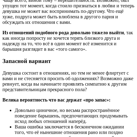
Чаще всего, виной тому – нерешительность. Возможно, был
упущен тот момент, когда стоило признаться в любви и теперь
девушка не может вас воспринимать по-другому. Что ещё
хуже, подруга может быть влюблена в другого парня и
обсуждать их отношения с вами.
Из отношений подобного рода довольно тяжело выйти
, так
как иногда попросту не хочется терять близкого друга и
надежду на то, что всё в один момент всё изменится и
барышня разглядит в вас «того самого».
Запасной вариант
Девушка состоит в отношениях, но тем не менее флиртует с
вами и не стесняется просить об одолжениях? Возможно даже
ревнует, когда вы начинаете проявлять симпатию к другим
представительницам прекрасного пола?
Велика вероятность что вас держат «про запас»:
Довольно циничное, но весьма распространённое
поведение барышень, предпочитающих продумывать
исход любых отношений наперёд.
Ваша ошибка заключается в бесконечном ожидании
того, что её нынешние отношения рано или поздно