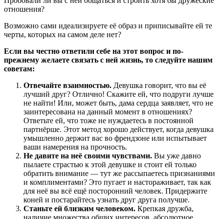
Пробовали ли вы с ней общаться и строить хотя бы дружеские
отношения?
Возможно сами идеализируете её образ и приписывайте ей те
черты, которых на самом деле нет?
Если вы честно ответили себе на этот вопрос и по-
прежнему желаете связать с ней жизнь, то следуйте нашим
советам:
Отвечайте взаимностью.
Девушка говорит, что вы её
лучший друг? Отлично! Скажите ей, что подруги лучше
не найти! Или, может быть, дама сердца заявляет, что не
заинтересована на данный момент в отношениях?
Ответьте ей, что тоже не нуждаетесь в постоянной
партнёрше. Этот метод хорошо действует, когда девушка
умышленно держит вас во френдзоне или испытывает
ваши намерения на прочность.
Не давите на неё своими чувствами.
Вы уже давно
пылаете страстью к этой девушке и стоит ей только
обратить внимание — тут же рассыпаетесь признаниями
и комплиментами? Это пугает и настораживает, так как
для неё вы всё ещё посторонний человек. Придержите
коней и постарайтесь узнать друг друга получше.
Станьте ей близким человеком.
Крепкая дружба,
наличие множества общих интересов, абсолютное