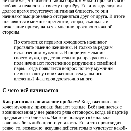
не понимая, что именно таким образом можно проявить всю
любовь и нежность к своему партнёру. Если между людьми
долгое время отсутствует интимная близость, то они
начинают эмоционально отстраняться друг от друга. В итоге
появляются взаимные претензии, споры, скандалы и
нежелание прислушаться к мнению противоположной
стороны.
По статистике первыми холодность начинают
проявлять именно женщины. И только за редким
исключением мужчины. Игнорируя желание
своего мужа, представительницы прекрасного
пола начинают постепенное разрушение семейной
пары. Тогда появляется вопрос: почему мужчины
не вызывают у своих женщин сексуального
влечения? Факторов достаточно много.
С чего всё начинается
Как распознать появление проблем?
Когда женщина не
хочет мужчину, признаки бывают разные. Всё начинается с
возникновения у нее разного ряда отговорок, когда её партнёр
предлагает ей близость. Часто используется банальная
головная боль либо просто усталость. Если это происходит
редко, то, возможно, девушка действительно чувствует какой-