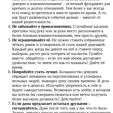
доверие и взаимопонимание – отличный фундамент для
крепких и долгих отношений. Тем более у вас всегда
есть повод встретиться и вместе провести время. А то,
как будут развиваться события дальше – зависит от
вашей решительности.
Не забывайте о прикосновениях.
Случайные касания,
прогулки под руку или за руки могут расположить к
более близким взаимоотношениям, чем просто дружба.
Не ограничивайте её.
Не нужно ставить избраннице
чётких рамок и уговаривать её стать вашей девушкой.
Каждый раз, когда вы давите на неё и ставите перед
выбором, растет риск потерять её насовсем. Гуляйте
вместе, общайтесь – если это вам обоим доставляет
удовольствие, то зачем это как-то называть? Дайте ей
время.
Попробуйте стать лучше.
Большинство девушек
обращает внимание на перспективных и успешных
молодых людей, знающих цену своему времени. И дело
вовсе не в деньгах. Излучайте уверенность в себе и
будьте самодостаточны. Возможно есть хобби, в котором
вы хотели бы совершенствоваться или мечта получить
более высокую должность? Действуйте!
Если дама предлагает остаться друзьями –
соглашайтесь.
Даже после того, как у вас что-то было.
Значит, девушка просто не заинтересована в отношениях