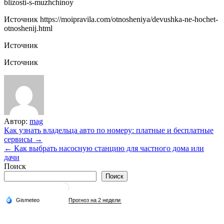
blizosti-s-muzhchinoy
Источник
https://moipravila.com/otnosheniya/devushka-ne-hochet-
otnoshenij.html
Источник
Источник
Автор:
mag
Навигация
Как узнать владельца авто по номеру: платные и бесплатные
сервисы →
по
← Как выбрать насосную станцию для частного дома или
записям
дачи
Поиск
Поиск