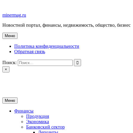
Перейти
к
minermag.ru
содержимому
Новостной портал, финансы, недвижимость, общество, бизнес
Меню
Политика конфиденциальности
Обратная связь
Поиск:
×
minermag.ru
Новостной портал, финансы, недвижимость, общество, бизнес
Меню
Финансы
Продукция
Экономика
Банковский сектор
Депозиты