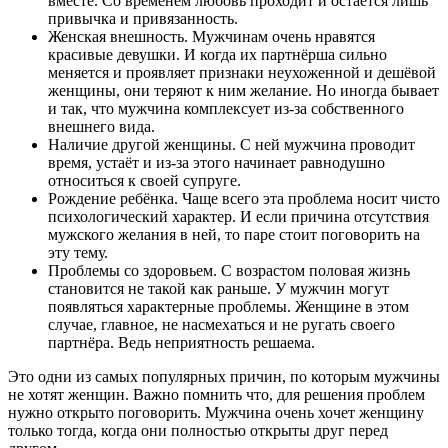
вместе. Со временем любовь проходит и остаётся лишь
привычка и привязанность.
Женская внешность. Мужчинам очень нравятся
красивые девушки. И когда их партнёрша сильно
меняется и проявляет признаки неухоженной и дешёвой
женщины, они теряют к ним желание. Но иногда бывает
и так, что мужчина комплексует из-за собственного
внешнего вида.
Наличие другой женщины. С ней мужчина проводит
время, устаёт и из-за этого начинает равнодушно
относиться к своей супруге.
Рождение ребёнка. Чаще всего эта проблема носит чисто
психологический характер. И если причина отсутствия
мужского желания в ней, то паре стоит поговорить на
эту тему.
Проблемы со здоровьем. С возрастом половая жизнь
становится не такой как раньше. У мужчин могут
появляться характерные проблемы. Женщине в этом
случае, главное, не насмехаться и не ругать своего
партнёра. Ведь неприятность решаема.
Это одни из самых популярных причин, по которым мужчины
не хотят женщин. Важно помнить что, для решения проблем
нужно открыто поговорить. Мужчина очень хочет женщину
только тогда, когда они полностью открыты друг перед