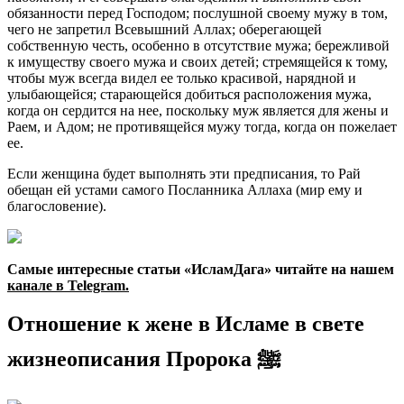
обязанности перед Господом; послушной своему мужу в том,
чего не запретил Всевышний Аллах; оберегающей
собственную честь, особенно в отсутствие мужа; бережливой
к имуществу своего мужа и своих детей; стремящейся к тому,
чтобы муж всегда видел ее только красивой, нарядной и
улыбающейся; старающейся добиться расположения мужа,
когда он сердится на нее, поскольку муж является для жены и
Раем, и Адом; не противящейся мужу тогда, когда он пожелает
ее.
Если женщина будет выполнять эти предписания, то Рай
обещан ей устами самого Посланника Аллаха (мир ему и
благословение).
Самые интересные статьи «ИсламДага» читайте на нашем
канале в Telegram
.
Отношение к жене в Исламе в свете
жизнеописания Пророка ﷺ