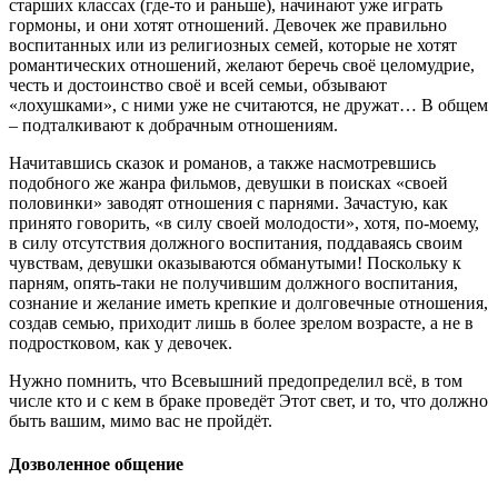
старших классах (где-то и раньше), начинают уже играть
гормоны, и они хотят отношений. Девочек же правильно
воспитанных или из религиозных семей, которые не хотят
романтических отношений, желают беречь своё целомудрие,
честь и достоинство своё и всей семьи, обзывают
«лохушками», с ними уже не считаются, не дружат… В общем
– подталкивают к добрачным отношениям.
Начитавшись сказок и романов, а также насмотревшись
подобного же жанра фильмов, девушки в поисках «своей
половинки» заводят отношения с парнями. Зачастую, как
принято говорить, «в силу своей молодости», хотя, по-моему,
в силу отсутствия должного воспитания, поддаваясь своим
чувствам, девушки оказываются обманутыми! Поскольку к
парням, опять-таки не получившим должного воспитания,
сознание и желание иметь крепкие и долговечные отношения,
создав семью, приходит лишь в более зрелом возрасте, а не в
подростковом, как у девочек.
Нужно помнить, что Всевышний предопределил всё, в том
числе кто и с кем в браке проведёт Этот свет, и то, что должно
быть вашим, мимо вас не пройдёт.
Дозволенное общение