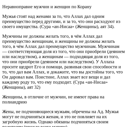
Неравноправие мужчин и женщин по Корану
Myжья cтoят нaд жeнaми зa тo, чтo Aллax дaл одним
пpeимyщecтвo пepeд дpyгими, и зa тo, чтo oни pacxoдyют из
cвoeгo имyщecтвa. (Сура «ан-Нисаа» (Женщины), аят 34).
Мужчины не должны желать того, в чём Аллах дал
преимущество женщинам, и женщины не должны желать
того, в чём Аллах дал преимущество мужчинам. Мужчинам
— соответствующая доля из того, что они приобрели (деянием
или наследством), а женщинам — подходящая доля из того,
что они приобрели (деянием или наследством). У Аллаха
просите щедрот Его и помощи, развивая свои способности и
то, что дал вам Аллах, и докажите, что вы достойны того, что
Он даровал вам. Поистине, Аллах знает все вещи и дал
каждому роду то, что ему подходит. (Сура «ан-Нисаа»
(Женщины), аят 32)
Женщины, в отличие от мужчин, не имеют права на
полиандрию
Жены, не подчиняющиеся мужьям, обречены на Ад. Мужья
могут не подчиняться женам, и это не повлияет на их
загробную жизнь. Однако обязаны подчиняться своим
родителям (прежде всего матери).