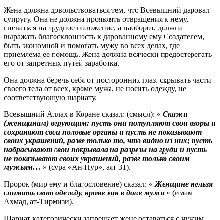
Жена должна довольствоваться тем, что Всевышний даровал
супругу. Она не должна проявлять отвращения к нему,
гневаться на трудное положение, а наоборот, должна
выражать благосклонность к дарованному ему Создателем,
быть экономной и помогать мужу во всех делах, где
приемлема ее помощь. Жена должна всячески предостерегать
его от запретных путей заработка.
Она должна беречь себя от посторонних глаз, скрывать части
своего тела от всех, кроме мужа, не носить одежду, не
соответствующую шариату.
Всевышний Аллах в Коране сказал: (смысл): «
Скажи
(женщинам) верующим: пусть они потупляют свои взоры и
сохраняют свои половые органы и пусть не показывают
своих украшений, разве только то, что видно из них; пусть
набрасывают свои покрывала на разрезы на груди и пусть
не показывают своих украшений, разве только своим
мужьям…
» (сура «Ан-Нур», аят 31).
Пророк (мир ему и благословение) сказал: «
Женщине нельзя
снимать свою одежду, кроме как в доме мужа
» (имам
Ахмад, ат-Тирмизи).
Шариат категорически запрещает жене оставаться с чужим