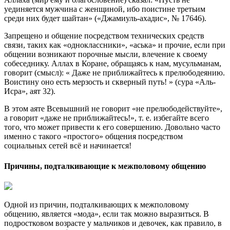
уединяется мужчина с женщиной, ибо поистине третьим
среди них будет шайтан» («Джамиуль-ахадис», № 17646).
Запрещено и общение посредством технических средств
связи, таких как «одноклассники», «аська» и прочие, если при
общении возникают порочные мысли, влечение к своему
собеседнику. Аллах в Коране, обращаясь к нам, мусульманам,
говорит (смысл): « Даже не приближайтесь к прелюбодеянию.
Воистину оно есть мерзость и скверный путь! » (сура «Аль-
Исра», аят 32).
В этом аяте Всевышний не говорит «не прелюбодействуйте»,
а говорит «даже не приближайтесь!», т. е. избегайте всего
того, что может привести к его совершению. Довольно часто
именно с такого «простого» общения посредством
социальных сетей всё и начинается!
Причины, подталкивающие к межполовому общению
Одной из причин, подталкивающих к межполовому
общению, является «мода», если так можно выразиться. В
подростковом возрасте у мальчиков и девочек, как правило, в