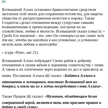
Всевышний Аллах установил бракосочетание средством
заселения этой земли для сохранения потомства, для защиты
общества от распространения нечестия и порока. Также
Создатель сделал отношения между супругами самыми
возвышенными и превосходными, построив их на
спокойствии, любви и милости. Всевышний сказал (смысл): «
Среди Его знамений – то, что Он сотворил из вас самих жён
для вас, чтобы вы находили в них успокоение, и установил
между вами любовь и милосердие
» (сура «Рум», аят 21).
Всевышний Аллах побуждает Своих рабов к доброму
отношению к своим жёнам и хорошему сожительству с ними.
А также к их попечению через ведение их дел и присмотр за
ними. Посланник Аллаха ﷺ сказал: «
Бойтесь Аллаха в
отношении к женщинам, воистину Всевышний вам их
доверил, и взяли вы их в жёны посредством слова Аллаха
».
Также Пророк ﷺ сказал: «
Мумином, обладающим более
совершенной верой, является тот, кто красивее нравом и
добрее к своей семье
».