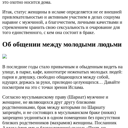
это охотно носится дома.
Итак, статус женщины в исламе определяется не ее внешней
привлекательностью и активным участием в делах социума
наравне с мужчиной, а благочестием, личными качествами и
стремлением хранить свою сексуальность и очарование для
того единственного, с кем она состоит в браке.
Об общении между молодыми людьми
В последние годы стало привычным и обыденным видеть на
улице, в парке, кафе, кинотеатре неженатых молодых людей:
парня и девушку, свободно общающихся между собой,
идущих держась за руки, прилюдно целующихся… Давайте
посмотрим на это с точки зрения Ислама.
Согласно мусульманскому праву (Шариат) мужчине и
женщине, не являющихся друг другу близкими
родственниками, брак между которыми по Шариату
запрещён, и не состоящих в мусульманском браке (никях)
запрещено уединяться в одном помещении без присутствия
близких родственников (махрамов) женщины. Посланник
Аллаха (мир ему и благословение) сказал: «Пусть не