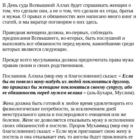
В День суда Всевышний Аллах будет спрашивать женщин о
том, что сделали они, а не о том, что сделали их отцы, братья
и мужья. О правах и обязанностях жен написано много книг и
статей, и мы вкратце поговорим о них здесь.
Праведная женщина должна, во-первых, соблюдать
предписания Всевышнего, во-вторых, быть послушной и
выполнять все обязанности перед мужем, важнейшими среди
которых являются следующие.
Прежде всего мусульманка должна предпочитать права мужа
правам своим и своих родственников.
Посланник Аллаха (мир ему и благословение) сказал: «
Если
бы он повелел кому-нибудь из людей поклоняться другому,
то приказал бы женщине поклоняться своему супругу, ибо
ее обязанность перед мужем велика
» (аль-Бухари, Муслим).
Жена должна быть готовой в любое время удовлетворить его
физиологические потребности, за исключением дней
менструального цикла и послеродового очищения или же
болезни. Жене не дозволяется отказывать мужу в исполнении
своих обязанностей в постели. Пророк Мухаммад (мир ему и
благословение) сказал: « Если муж приглашает свою жену в
постель и она отказывает ему, то ангелы будут проклинать ее