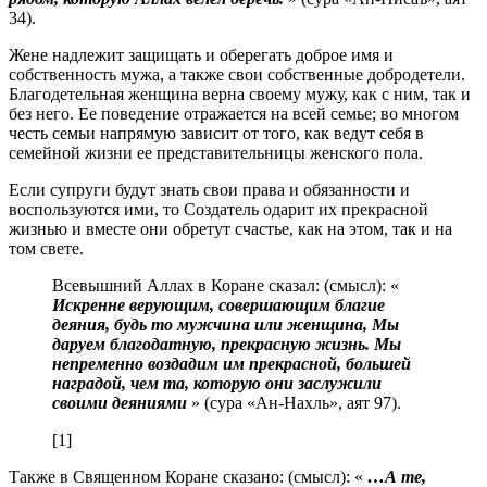
34).
Жене надлежит защищать и оберегать доброе имя и
собственность мужа, а также свои собственные добродетели.
Благодетельная женщина верна своему мужу, как с ним, так и
без него. Ее поведение отражается на всей семье; во многом
честь семьи напрямую зависит от того, как ведут себя в
семейной жизни ее представительницы женского пола.
Если супруги будут знать свои права и обязанности и
воспользуются ими, то Создатель одарит их прекрасной
жизнью и вместе они обретут счастье, как на этом, так и на
том свете.
Всевышний Аллах в Коране сказал: (смысл): «
Искренне верующим, совершающим благие
деяния, будь то мужчина или женщина, Мы
даруем благодатную, прекрасную жизнь. Мы
непременно воздадим им прекрасной, большей
наградой, чем та, которую они заслужили
своими деяниями
» (сура «Ан-Нахль», аят 97).
[1]
Также в Священном Коране сказано: (смысл): «
…А те,