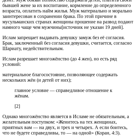
бывшей жене за их воспитание, кормление до определенного
возраста, оплатить найм жилья. Муж материально и морально
заинтересован в сохранении брака. По этой причине в
мусульманских странах женщины прошение на развод подают
намного чаще чем мужчины[источник не указан 19 дней].
Ислам запрещает выдавать девушку замуж без её согласия.
Брак, заключенный без согласия девушки, считается, согласно
Шариату, недействительным.
Ислам разрешает многожёнство (до 4 жен), но есть ряд
условий:
материальное благосостояние, позволяющее содержать
нескольких жён (и детей от них);
главное условие — справедливое отношение к
жёнам.
[2]
Однако многожёнство является в Исламе не обязательным, а
желательным поступком: «Женитесь на тех женщинах,
приятных вам — на двух, и трех и четырех. А если боитесь,
что не будете справедливы, то — на одной» (Коран, 4:3).