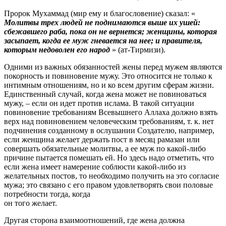
Пророк Мухаммад (мир ему и благословение) сказал: «
Молитвы трех людей не поднимаются выше их ушей:
сбежавшего раба, пока он не вернется; женщины, которая
засыпает, когда ее муж гневается на нее; и правителя,
которым недоволен его народ
» (ат-Тирмизи).
Одними из важных обязанностей жены перед мужем являются
покорность и повиновение мужу. Это относится не только к
интимным отношениям, но и ко всем другим сферам жизни.
Единственный случай, когда жена может не повиноваться
мужу, – если он идет против ислама. В такой ситуации
повиновение требованиям Всевышнего Аллаха должно взять
верх над повиновением человеческим требованиям, т. к. нет
подчинения созданному в ослушании Создателю, например,
если женщина желает держать пост в месяц рамазан или
совершать обязательные молитвы, а ее муж по какой-либо
причине пытается помешать ей. Но здесь надо отметить, что
если жена имеет намерение соблюсти какой-либо из
желательных постов, то необходимо получить на это согласие
мужа; это связано с его правом удовлетворять свои половые
потребности тогда, когда
он того желает.
Другая сторона взаимоотношений, где жена должна