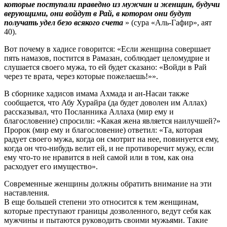
которые поступали праведно из мужчин и женщин, будучи
верующими, они войдут в Рай, в котором они будут
получать удел безо всякого счета
» (сура «Аль-Гафир», аят
40).
Вот почему в хадисе говорится: «Если женщина совершает
пять намазов, постится в Рамазан, соблюдает целомудрие и
слушается своего мужа, то ей будет сказано: «Войди в Рай
через те врата, через которые пожелаешь!»».
В сборнике хадисов имама Ахмада и ан-Насаи также
сообщается, что Абу Хурайра (да будет доволен им Аллах)
рассказывал, что Посланника Аллаха (мир ему и
благословение) спросили: «Какая жена является наилучшей?»
Пророк (мир ему и благословение) ответил: «Та, которая
радует своего мужа, когда он смотрит на нее, повинуется ему,
когда он что-нибудь велит ей, и не противоречит мужу, если
ему что-то не нравится в ней самой или в том, как она
расходует его имущество».
Современные женщины должны обратить внимание на эти
наставления.
В еще большей степени это относится к тем женщинам,
которые преступают границы дозволенного, ведут себя как
мужчины и пытаются руководить своими мужьями. Такие