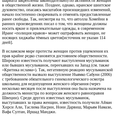
шариата закреплены законодательно) по активности женщин
в общественной жизни. Позднее, однако, иранское шиитское
духовенство, опасаясь масштабов произошедших изменений,
начало постепенно сворачивать и отменять предоставленные
ранее свободы. Так, несмотря на то, что аятолла Хомейни в
ранних произведениях писал о том, что женщины должны
носить яркие и привлекательные одежды, в современном
Иране «полиция нравов» может оштрафовать женщин, не
носящих хиджабы тёмных цветов[источник не указан 114
дней].
В исламском мире протесты женщин против ущемления их
прав крайне редко становятся достоянием общественности.
Широкую известность получают выступления мусульманок
или бывших мусульманок, переехавших на Запад (см. также
«Критика ислама»). Так, негативную реакцию мусульманской
общественности вызвало выступление Ньямко Сабуни (2006)
с требованием обязательного гинекологического осмотра
школьниц для недопущения женского обрезания (через
несколько месяцев после выступления она была назначена на
должность министра по вопросам женского равноправия
Швеции). Среди других известных мусульманок,
выступавших за права женщин, известность получили Айяан
Хирси Али, Таслима Насрин, Нони Дарвиш, Марьям Намази,
Вафа Султан, Иршад Манджи.