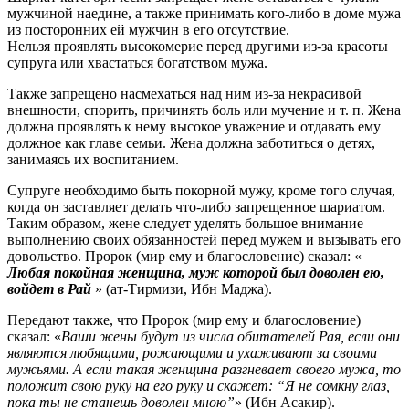
мужчиной наедине, а также принимать кого-либо в доме мужа
из посторонних ей мужчин в его отсутствие.
Нельзя проявлять высокомерие перед другими из-за красоты
супруга или хвастаться богатством мужа.
Также запрещено насмехаться над ним из-за некрасивой
внешности, спорить, причинять боль или мучение и т. п. Жена
должна проявлять к нему высокое уважение и отдавать ему
должное как главе семьи. Жена должна заботиться о детях,
занимаясь их воспитанием.
Супруге необходимо быть покорной мужу, кроме того случая,
когда он заставляет делать что-либо запрещенное шариатом.
Таким образом, жене следует уделять большое внимание
выполнению своих обязанностей перед мужем и вызывать его
довольство. Пророк (мир ему и благословение) сказал: «
Любая покойная женщина, муж которой был доволен ею,
войдет в Рай
» (ат-Тирмизи, Ибн Маджа).
Передают также, что Пророк (мир ему и благословение)
сказал: «
Ваши жены будут из числа обитателей Рая, если они
являются любящими, рожающими и ухаживают за своими
мужьями. А если такая женщина разгневает своего мужа, то
положит свою руку на его руку и скажет: “Я не сомкну глаз,
пока ты не станешь доволен мною”
» (Ибн Асакир).