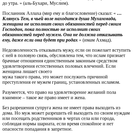
до утра. » (аль-Бухари, Муслим).
Посланник Аллаха (мир ему и благословение) сказал: «
…
Клянусь Тем, в чьей воле находится душа Мухаммада,
женщина не исполнит своих обязанностей перед своим
Господом, пока полностью не исполнит своих
обязанностей перед мужем. Она не должна отказывать
ему, даже если она будет при родах
» (имам Ахмад).
Недозволенность отказывать мужу, если он пожелает вступить
с ней в половую связь, обусловлена тем, что ислам признает
брачные отношения единственным законным средством
удовлетворения естественных половых влечений. Если
женщина лишает своего
мужа такого права, это может послужить причиной
преступления ее мужем границ, установленных исламом.
Разумеется, что право на удовлетворение желаний пола
взаимное – такое же право имеет и жена.
Без разрешения супруга жена не имеет права выходить из
дома. Но муж может разрешить ей выходить по своим нуждам
или посещать родственников в чертах села или города,
соблюдая нормы шариата, если время спокойное и нет
опасности попадания в запретное.