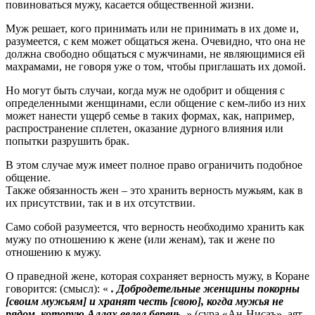
повиноваться мужу, касается общественной жизни.
Муж решает, кого принимать или не принимать в их доме и,
разумеется, с кем может общаться жена. Очевидно, что она не
должна свободно общаться с мужчинами, не являющимися ей
махрамами, не говоря уже о том, чтобы приглашать их домой.
Но могут быть случаи, когда муж не одобрит и общения с
определенными женщинами, если общение с кем-либо из них
может нанести ущерб семье в таких формах, как, например,
распространение сплетен, оказание дурного влияния или
попытки разрушить брак.
В этом случае муж имеет полное право ограничить подобное
общение.
Также обязанность жен – это хранить верность мужьям, как в
их присутствии, так и в их отсутствии.
Само собой разумеется, что верность необходимо хранить как
мужу по отношению к жене (или женам), так и жене по
отношению к мужу.
О праведной жене, которая сохраняет верность мужу, в Коране
говорится: (смысл): «
. Добродетельные женщины покорны
[своим мужьям] и хранят честь [свою], когда мужья не
рядом, которую Аллах велел беречь.
» (сура «Ан-Нисаъ», аят