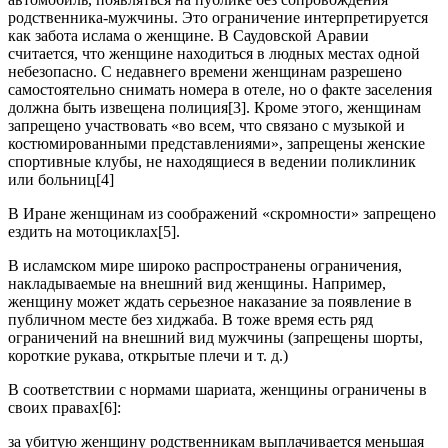
родственника-мужчины. Это ограничение интерпретируется
как забота ислама о женщине. В Саудовской Аравии
считается, что женщине находиться в людных местах одной
небезопасно. С недавнего времени женщинам разрешено
самостоятельно снимать номера в отеле, но о факте заселения
должна быть извещена полиция[3]. Кроме этого, женщинам
запрещено участвовать «во всем, что связано с музыкой и
костюмированными представлениями», запрещены женские
спортивные клубы, не находящиеся в ведении поликлиник
или больниц[4]
В Иране женщинам из соображений «скромности» запрещено
ездить на мотоциклах[5].
В исламском мире широко распространены ограничения,
накладываемые на внешний вид женщины. Например,
женщину может ждать серьезное наказание за появление в
публичном месте без хиджаба. В тоже время есть ряд
ограничений на внешний вид мужчины (запрещены шорты,
короткие рукава, открытые плечи и т. д.)
В соответствии с нормами шариата, женщины ограничены в
своих правах[6]:
за убитую женщину родственникам выплачивается меньшая