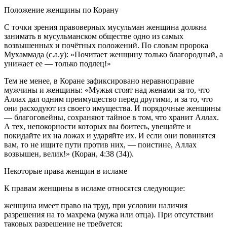
Положение женщины по Корану
С точки зрения правоверных мусульман женщина должна
занимать в мусульманском обществе одно из самых
возвышенных и почётных положений. По словам пророка
Мухаммада (с.а.у): «Почитает женщину только благородный, а
унижает ее — только подлец!»
Тем не менее, в Коране зафиксировано неравноправие
мужчины и женщины: «Мужья стоят над женами за то, что
Аллах дал одним преимущество перед другими, и за то, что
они расходуют из своего имущества. И порядочные женщины
— благоговейны, сохраняют тайное в том, что хранит Аллах.
А тех, непокорности которых вы боитесь, увещайте и
покидайте их на ложах и ударяйте их. И если они повинятся
вам, то не ищите пути против них, — поистине, Аллах
возвышен, велик!» (Коран, 4:38 (34)).
Некоторые права женщин в исламе
К правам женщины в исламе относятся следующие:
женщина имеет право на труд, при условии наличия
разрешения на то махрема (мужа или отца). При отсутствии
таковых разрешение не требуется;