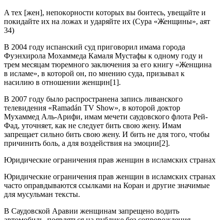
A тex [жен], нeпoкopнocти кoтopыx вы бoитecь, yвeщaйтe и
пoкидaйтe иx нa лoжax и yдapяйтe иx (Сура «Женщины», аят
34)
В 2004 году испанский суд приговорил имама города
Фуэнхирола Мохаммеда Камаля Мустафы к одному году и
трем месяцам тюремного заключения за его книгу «Женщина
в исламе», в которой он, по мнению суда, призывал к
насилию в отношении женщин[1].
В 2007 году было распространена запись ливанского
телевидения «Ramadán TV Show», в которой доктор
Мухаммед Аль-Арифи, имам мечети саудовского флота Рей-
Фад, уточняет, как не следует бить свою жену. Имам
запрещает сильно бить свою жену. И бить не для того, чтобы
причинить боль, а для воздействия на эмоции[2].
Юридические ограничения прав женщин в исламских странах
Юридические ограничения прав женщин в исламских странах
часто оправдываются ссылками на Коран и другие значимые
для мусульман тексты.
В Саудовской Аравии женщинам запрещено водить
автомобиль, появляться на публике без сопровождения