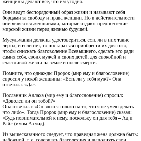
женщины делают все, что им угодно.
Они ведут беспорядочный образ жизни и называют себя
борцами за свободу и права женщин. Но в действительности
они являются женщинами, которые отдают предпочтение
мирской жизни перед жизнью будущей.
Мусульманки должны удостовериться, есть ли в них такие
черты, и если нет, то постараться приобрести их для того,
чтобы снискать благоволение Всевышнего, сделать это ради
самих себя, своих мужей и своих детей, для спокойной и
счастливой жизни на земле и после смерти.
Помните, что однажды Пророк (мир ему и благословение)
спросил у некой женщины: «Есть ли у тебя муж?» Она
ответила: «Да».
Посланник Аллаха (мир ему и благословение) спросил:
«Доволен ли он тобой?»
Она ответила: «Он злится только на то, что я не умею делать
что-либо». Тогда Пророк (мир ему и благословение) сказал:
«Будь повнимательней к нему, поскольку он для тебя – Ад и
Рай» (имам Ахмад).
Из вышесказанного следует, что праведная жена должна быть:
набожной, т. е. совершать благодеяния и выполнять свои