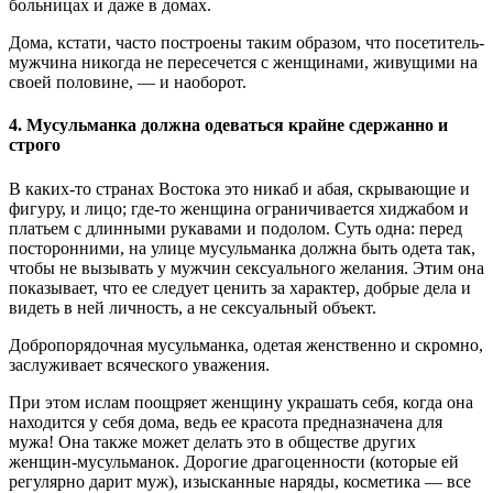
больницах и даже в домах.
Дома, кстати, часто построены таким образом, что посетитель-
мужчина никогда не пересечется с женщинами, живущими на
своей половине, — и наоборот.
4. Мусульманка должна одеваться крайне сдержанно и
строго
В каких-то странах Востока это никаб и абая, скрывающие и
фигуру, и лицо; где-то женщина ограничивается хиджабом и
платьем с длинными рукавами и подолом. Суть одна: перед
посторонними, на улице мусульманка должна быть одета так,
чтобы не вызывать у мужчин сексуального желания. Этим она
показывает, что ее следует ценить за характер, добрые дела и
видеть в ней личность, а не сексуальный объект.
Добропорядочная мусульманка, одетая женственно и скромно,
заслуживает всяческого уважения.
При этом ислам поощряет женщину украшать себя, когда она
находится у себя дома, ведь ее красота предназначена для
мужа! Она также может делать это в обществе других
женщин-мусульманок. Дорогие драгоценности (которые ей
регулярно дарит муж), изысканные наряды, косметика — все