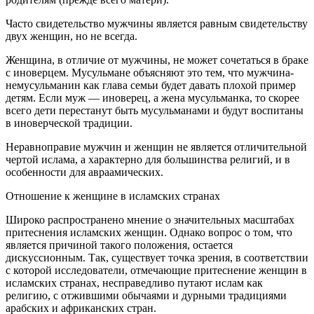
Часто свидетельство мужчины является равным свидетельству
двух женщин, но не всегда.
Женщина, в отличие от мужчины, не может сочетаться в браке
с иноверцем. Мусульмане объясняют это тем, что мужчина-
немусульманин как глава семьи будет давать плохой пример
детям. Если муж — иноверец, а жена мусульманка, то скорее
всего дети перестанут быть мусульманами и будут воспитаны
в иноверческой традиции.
Неравноправие мужчин и женщин не является отличительной
чертой ислама, а характерно для большинства религий, и в
особенности для авраамических.
Отношение к женщине в исламских странах
Широко распространено мнение о значительных масштабах
притеснения исламских женщин. Однако вопрос о том, что
является причиной такого положения, остается
дискуссионным. Так, существует точка зрения, в соответствии
с которой исследователи, отмечающие притеснение женщин в
исламских странах, несправедливо путают ислам как
религию, с отжившими обычаями и дурными традициями
арабских и африканских стран.