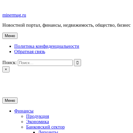
Перейти
к
minermag.ru
содержимому
Новостной портал, финансы, недвижимость, общество, бизнес
Меню
Политика конфиденциальности
Обратная связь
Поиск:
×
minermag.ru
Новостной портал, финансы, недвижимость, общество, бизнес
Меню
Финансы
Продукция
Экономика
Банковский сектор
Депозиты