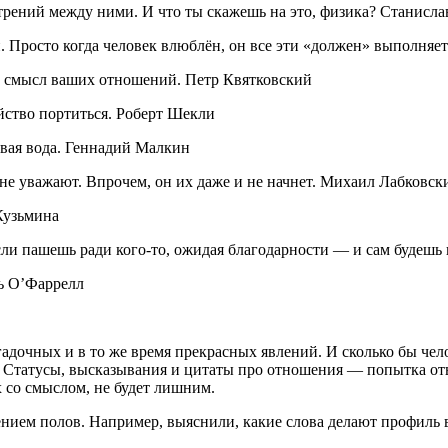
трений между ними. И что ты скажешь на это, физика? Станисл
 Просто когда человек влюблён, он все эти «должен» выполняет
й смысл ваших отношений. Петр Квятковский
йство портиться. Роберт Шекли
евая вода. Геннадий Малкин
не уважают. Впрочем, он их даже и не начнет. Михаил Лабковск
Кузьмина
сли пашешь ради кого-то, ожидая благодарности — и сам будешь
ль О’Фаррелл
очных и в то же время прекрасных явлений. И сколько бы чело
 Статусы, высказывания и цитаты про отношения ― попытка оты
 со смыслом, не будет лишним.
ением полов. Например, выяснили, какие слова делают профиль