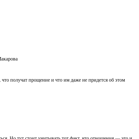
Макарова
 что получат прощение и что им даже не придется об этом
ся. Но тут стоит учитывать тот факт, что отношения ― это и