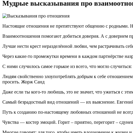
Мудрые высказывания про взаимоотн
Настоящие отношения не препятствуют общению с родными. 
Взаимоотношения помогают добиться доверия. А с доверием п
Лучше нести крест неразделённой любви, чем растрачивать себ
Через какие-то промежутки времени в каждом партнёрстве назр
С ними случилось самое горькое из всего, что могло случиться
Людям свойственно злоупотреблять добрым к себе отношением, 
просить. Жорж Санд
Даже если ты кого-то любишь, это не значит, что ужиться с эт
Самый безрадостный вид отношений — их выяснение. Евгени
Путь к созданию по-настоящему любовных отношений не всегда
Чувства ― костер эмоций. Горит – приятно, перегорит – сдуне
Многие говорят: для того, чтобы иметь вдохновение к жизни и