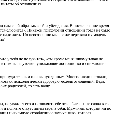
и цитаты об отношениях.
ли нам свой образ мыслей и убеждения. В послевоенное время
ится-слюбится». Никакой психологии отношений тогда не было
 не надо жить. Но неосознанно мы все же переняли их модель
ть?
о-то у тебя не получится», «ты кроме меня никому такая не
а, а взаимные шуточки, унижающие достоинство и снижающие
в принудительным или вынужденным. Многие люди не знали,
е новую, психологически здоровую модель отношений. Ведь,
их родителей, то есть вашу.
, не уважает его и позволяет себе оскорбительные слова в его
и и полным отсутствием веры в себя. Мужчина, который ни во
енщины никчемную сгорбленную замухрышку, которая