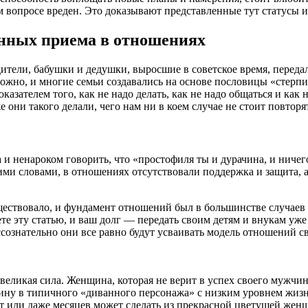
м вопросе вреден. Это доказывают представленные тут статусы 
щенных приема в отношениях
дители, бабушки и дедушки, выросшие в советское время, переда
ожно, и многие семьи создавались на основе пословицы «стерп
казателем того, как не надо делать, как не надо общаться и как
 они такого делали, чего нам ни в коем случае не стоит повторя
а и ненароком говорить, что «простофиля ты и дурачина, и ничег
угими словами, в отношениях отсутствовали поддержка и защит
ществовало, и фундамент отношений был в большинстве случае
ете эту статью, и ваш долг — передать своим детям и внукам уж
сознательно они все равно будут усваивать модель отношений сво
еликая сила. Женщина, которая не верит в успех своего мужчины
ину в типичного «диванного персонажа» с низким уровнем жизн
 лет или даже месяцев может сделать из прекрасной цветущей ж