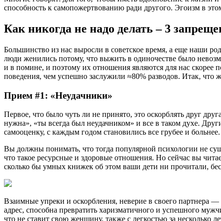
способность к самопожертвованию ради другого. Эгоизм в это
Как никогда не надо делать – 3 запре
Большинство из нас выросли в советское время, а еще наши ро
люди женились потому, что выжить в одиночестве было невозм
и в помине, и поэтому их отношения являются для нас скорее по
поведения, чем успешно заслужили ≈80% разводов. Итак, что же
Прием #1: «Неудачники»
Первое, что было чуть ли не принято, это оскорблять друг друг
нужна», «ты всегда был неудачником» и все в таком духе. Др
самооценку, с каждым годом становились все грубее и больнее.
Вы должны понимать, что тогда популярной психологии не су
что такое ресурсные и здоровые отношения. Но сейчас вы чита
сколько бы умных книжек об этом ваши дети ни прочитали, бес
Взаимные упреки и оскорбления, неверие в своего партнера — в
адрес, способна превратить харизматичного и успешного мужч
что не ставит свою женщину, также с легкостью за несколько