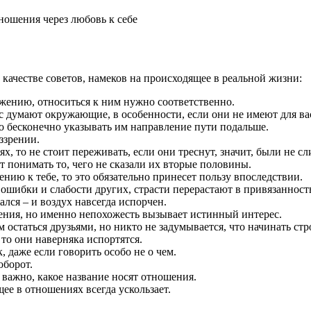
качестве советов, намеков на происходящее в реальной жизни:
ижению, относиться к ним нужно соответственно.
ас думают окружающие, в особенности, если они не имеют для вас
но бесконечно указывать им направление пути подальше.
ззрении.
х, то не стоит переживать, если они треснут, значит, были не
 понимать то, чего не сказали их вторые половины.
ю к тебе, то это обязательно принесет пользу впоследствии.
шибки и слабости других, страсти перерастают в привязанность
лся – и воздух навсегда испорчен.
ния, но именно непохожесть вызывает истинный интерес.
 остаться друзьями, но никто не задумывается, что начинать ст
 то они наверняка испортятся.
, даже если говорить особо не о чем.
оборот.
 важно, какое название носят отношения.
ее в отношениях всегда ускользает.