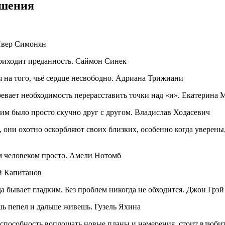
ошения
Нвер Симонян
риходит преданность. Саймон Синек
я на того, чьё сердце несвободно. Адриана Трижиани
евает необходимость перерасставить точки над «и». Екатерина 
: им было просто скучно друг с другом. Владислав Ходасевич
они охотно оскорбляют своих близких, особенно когда уверены,
им человеком просто. Амели Нотомб
й Капитанов
 бывает гладким. Без проблем никогда не обходится. Джон Грэй
шь пепел и дальше живешь. Гузель Яхина
 способность воплощать новые планы и намерения, стоит влюбить