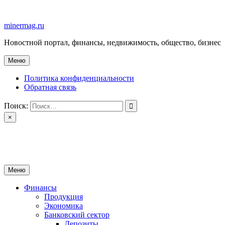
Перейти
к
minermag.ru
содержимому
Новостной портал, финансы, недвижимость, общество, бизнес
Меню
Политика конфиденциальности
Обратная связь
Поиск:
×
minermag.ru
Новостной портал, финансы, недвижимость, общество, бизнес
Меню
Финансы
Продукция
Экономика
Банковский сектор
Депозиты