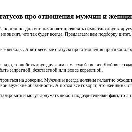
 статусов про отношения мужчин и женщи
ано или поздно они начинают проявлять симпатию друг к другу,
 не значит, что так будет всегда. Предлагаем вам подборку ци
ьные выводы. А вот веселые статусы про отношения противопол
 надо, то любить друг друга им сама судьба велит. Любовь созд
ыть запретной, безответной или вовсе корыстной.
иться на доверии. Мужчины всегда должны галантно обходитьс
вои мужские обязанности. А потом все говорят, что женщины ст
тазировать и могут додумать любой подозрительный факт, то ли 