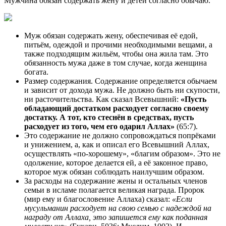
Мужчина обязан содержать жену и детей согласно обычаю.
Муж обязан содержать жену, обеспечивая её едой,
питьём, одеждой и прочими необходимыми вещами, а
также подходящим жильём, чтобы она жила там. Это
обязанность мужа даже в том случае, когда женщина
богата.
Размер содержания. Содержание определяется обычаем
и зависит от дохода мужа. Не должно быть ни скупости,
ни расточительства. Как сказал Всевышний:
«Пусть
обладающий достатком расходует согласно своему
достатку. А тот, кто стеснён в средствах, пусть
расходует из того, чем его одарил Аллах»
(65:7).
Это содержание не должно сопровождаться попрёками
и унижением, а, как и описал его Всевышний Аллах,
осуществлять «по-хорошему», «благим образом». Это не
одолжение, которое делается ей, а её законное право,
которое муж обязан соблюдать наилучшим образом.
За расходы на содержание жены и остальных членов
семьи в исламе полагается великая награда. Пророк
(мир ему и благословение Аллаха) сказал:
«Если
мусульманин расходует на свою семью с надеждой на
награду от Аллаха, это запишется ему как поданная