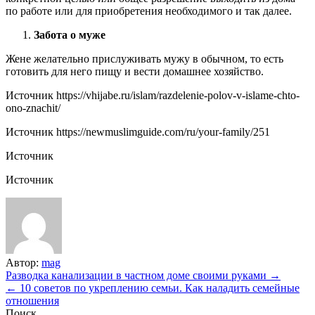
по работе или для приобретения необходимого и так далее.
Забота о муже
Жене желательно прислуживать мужу в обычном, то есть
готовить для него пищу и вести домашнее хозяйство.
Источник
https://vhijabe.ru/islam/razdelenie-polov-v-islame-chto-
ono-znachit/
Источник
https://newmuslimguide.com/ru/your-family/251
Источник
Источник
Автор:
mag
Навигация
Разводка канализации в частном доме своими руками →
← 10 советов по укреплению семьи. Как наладить семейные
по
отношения
Поиск