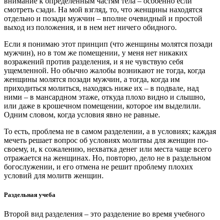
внимание к определенным частям тела – особенно если
смотреть сзади. На мой взгляд, то, что женщины находятся
отдельно и позади мужчин – вполне очевидный и простой
выход из положения, и в нем нет ничего обидного.
Если я понимаю этот принцип (что женщины молятся позади
мужчин), но в том же помещении, у меня нет никаких
возражений против разделения, и я не чувствую себя
ущемленной. Но обычно жалобы возникают не тогда, когда
женщины молятся позади мужчин, а тогда, когда им
приходиться молиться, находясь ниже их – в подвале, над
ними – в мансардном этаже, откуда плохо видно и слышно,
или даже в крошечном помещении, которое им выделили.
Одним словом, когда условия явно не равные.
То есть, проблема не в самом разделении, а в условиях; каждая
мечеть решает вопрос об условиях молитвы для женщин по-
своему, и, к сожалению, нехватка денег или места чаще всего
отражается на женщинах. Но, повторю, дело не в раздельном
богослужении, и его отмена не решит проблему плохих
условий для молитв женщин.
Раздельная учеба
Второй вид разделения – это разделение во время учебного