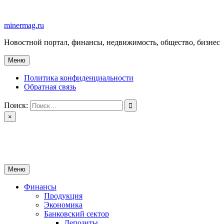
Перейти
к
minermag.ru
содержимому
Новостной портал, финансы, недвижимость, общество, бизнес
Меню
Политика конфиденциальности
Обратная связь
Поиск:
×
minermag.ru
Новостной портал, финансы, недвижимость, общество, бизнес
Меню
Финансы
Продукция
Экономика
Банковский сектор
Депозиты