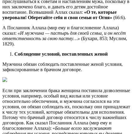
прислушиваться к советам и наставлениям мужа, поскольку в
них заключено благо, и давать его детям достойное
воспитание. Всевышний Аллах сказал:
«О те, которые
уверовали! Оберегайте себя и свои семьи от Огня»
(66:6).
А Посланник Аллаха (мир ему и благословение Аллаха)
сказал:
«И мужчина — пастырь для своей семьи, и он несёт
ответственность за свою паству…»
(Бухари, 853; Муслим,
1829).
Соблюдение условий, поставленных женой
Мужчина обязан соблюдать поставленные женой условия,
зафиксированные в брачном договоре.
Если при заключении брака женщина поставила дозволенные
условия, например, особый вид жилья или условие
относительно обеспечения, и мужчина согласился на эти
условия, он обязан соблюдать их, поскольку они принадлежат
к числу тех условий, которые обязательны для исполнения.
Потому что брачный договор относится к числу важнейших
договоров. Как сказал Посланник Аллаха (мир ему и
благословение Аллаха): «
Больше всего заслуживают
соблюдения те условия, посредством которых вы делаете