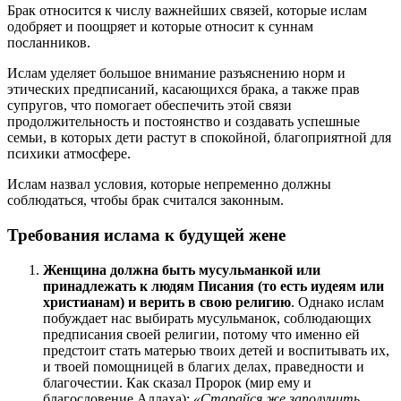
Брак относится к числу важнейших связей, которые ислам
одобряет и поощряет и которые относит к суннам
посланников.
Ислам уделяет большое внимание разъяснению норм и
этических предписаний, касающихся брака, а также прав
супругов, что помогает обеспечить этой связи
продолжительность и постоянство и создавать успешные
семьи, в которых дети растут в спокойной, благоприятной для
психики атмосфере.
Ислам назвал условия, которые непременно должны
соблюдаться, чтобы брак считался законным.
Требования ислама к будущей жене
Женщина должна быть мусульманкой или
принадлежать к людям Писания (то есть иудеям или
христианам) и верить в свою религию
. Однако ислам
побуждает нас выбирать мусульманок, соблюдающих
предписания своей религии, потому что именно ей
предстоит стать матерью твоих детей и воспитывать их,
и твоей помощницей в благих делах, праведности и
благочестии. Как сказал Пророк (мир ему и
благословение Аллаха):
«Старайся же заполучить