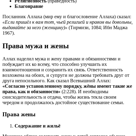
Религиозность
(праведность)
Благонравие
Посланник Аллаха (мир ему и благословение Аллаха) сказал:
«Если пришёл к вам тот, чьей религией и нравом вы довольны,
выдавайте за него (женщину)»
(Тирмизи, 1084; Ибн Маджа
1967).
Права мужа и жены
Аллах наделил мужа и жену правами и обязанностями и
побуждает их ко всему, что способно улучшить их
взаимоотношения и сохранить их связь. Ответственность
возложена на обоих, и супруги не должны требовать друг от
друга непосильного. Как сказал Всевышний Аллах:
«Согласно установленному порядку, жёны имеют такие же
права, как и обязанности»
(2:228). И необходимы
снисходительность и отдача, чтобы жизнь текла своим
чередом и продолжалось достойное существование семьи.
Права жены
Содержание и жильё