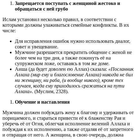
Запрещается поступать с женщиной жестоко и
обращаться с ней грубо
Ислам установил несколько правил, в соответствии с
которыми должны улаживаться семейные конфликты. В их
числе:
Для исправления ошибок нужно использовать диалог,
совет и увещевание.
Мужчине разрешается прекратить общение с женой не
более чем на три дня, а также покинуть её на
супружеском ложе, оставаясь в том же доме.
Аиша (да будет доволен ею Аллах) сказала:
«Посланник
Аллаха (мир ему и благословение Аллаха) никогда не бил
ни женщину, ни раба, (и вообще никого), кроме тех
случаев, когда ему приходилось сражаться на пути
Аллаха»
. (Муслим, 2328).
Обучение и наставления
Мужчина должен побуждать жену к благому и удерживать от
порицаемого, и стараться привести её к блаженству Рая и
уберечь её от Огня, облегчая исполнение велений Аллаха и
побуждая к их исполнению, а также отдаляя её от запретного
и отвращая от него. А женщина, в свою очередь, должна