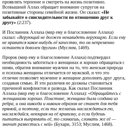
проявлять терпение и смотреть на жизнь позитивно.
Всевышний Аллах обращает внимание супругов на
позитивные стороны семейной жизни. Он сказал:
«Не
забывайте о снисходительности по отношению друг к
другу»
(2:237).
И Посланник Аллаха (мир ему и благословение Аллаха)
сказал:
«Верующий не должен ненавидеть верующую. Если ему
не нравится какое-нибудь её качество, то он непременно
останется доволен другим»
(Муслим, 1469).
Пророк (мир ему и благословение Аллаха) подтвердил
необходимость заботиться о женщинах и хорошо обращаться с
ними, обратив внимание мужчин на то, что женская природа
и психика женщины отличается от мужской, и что это
отличие позволяет мужчине и женщине дополнять друг друга,
создавая семью. И эти различия не должны становиться
причиной конфликтов и развода. Как сказал Посланник
Аллаха (мир ему и благословение Аллаха): «
Обращайтесь с
женщинами хорошо. Поистине, женщина была создана из
ребра, и она никогда и никоим образом не станет для тебя
прямой, а поэтому, если ты желаешь наслаждаться ею,
наслаждайся, невзирая на её кривизну, а если будешь
пытаться выпрямить её, то сломаешь, сломать же её —
значит развестись с ней»
(Бухари, 3153; Муслим, 1468).