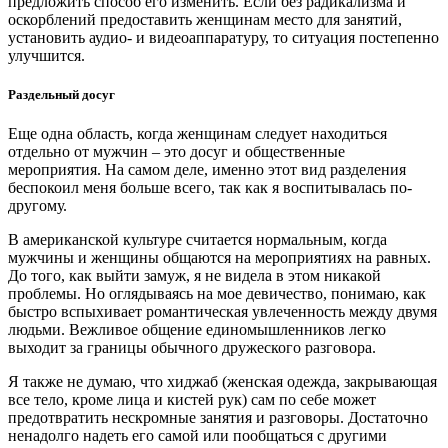
предложить способ его изменить. Если без радикализма и
оскорблений предоставить женщинам место для занятий,
установить аудио- и видеоаппаратуру, то ситуация постепенно
улучшится.
Раздельный досуг
Еще одна область, когда женщинам следует находиться
отдельно от мужчин – это досуг и общественные
мероприятия. На самом деле, именно этот вид разделения
беспокоил меня больше всего, так как я воспитывалась по-
другому.
В американской культуре считается нормальным, когда
мужчины и женщины общаются на мероприятиях на равных.
До того, как выйти замуж, я не видела в этом никакой
проблемы. Но оглядываясь на мое девичество, понимаю, как
быстро вспыхивает романтическая увлеченность между двумя
людьми. Вежливое общение единомышленников легко
выходит за границы обычного дружеского разговора.
Я также не думаю, что хиджаб (женская одежда, закрывающая
все тело, кроме лица и кистей рук) сам по себе может
предотвратить нескромные занятия и разговоры. Достаточно
ненадолго надеть его самой или пообщаться с другими