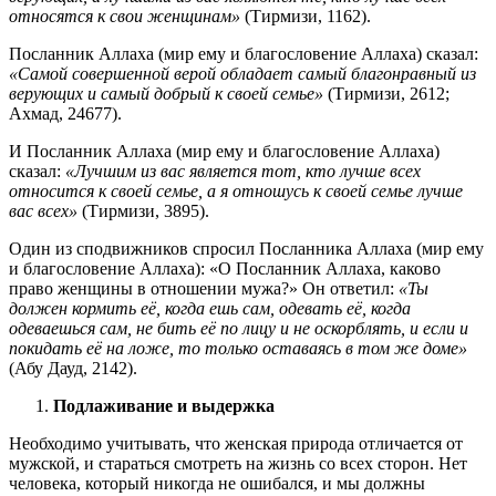
относятся к свои женщинам»
(Тирмизи, 1162).
Посланник Аллаха (мир ему и благословение Аллаха) сказал:
«Самой совершенной верой обладает самый благонравный из
верующих и самый добрый к своей семье»
(Тирмизи, 2612;
Ахмад, 24677).
И Посланник Аллаха (мир ему и благословение Аллаха)
сказал:
«Лучшим из вас является тот, кто лучше всех
относится к своей семье, а я отношусь к своей семье лучше
вас всех»
(Тирмизи, 3895).
Один из сподвижников спросил Посланника Аллаха (мир ему
и благословение Аллаха): «О Посланник Аллаха, каково
право женщины в отношении мужа?» Он ответил:
«Ты
должен кормить её, когда ешь сам, одевать её, когда
одеваешься сам, не бить её по лицу и не оскорблять, и если и
покидать её на ложе, то только оставаясь в том же доме»
(Абу Дауд, 2142).
Подлаживание и выдержка
Необходимо учитывать, что женская природа отличается от
мужской, и стараться смотреть на жизнь со всех сторон. Нет
человека, который никогда не ошибался, и мы должны