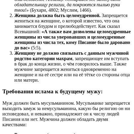
обладательницу религии, да покроются пылью руки
твои!»
(Бухари, 4802; Муслим, 1466).
Женщина должна быть целомудренной.
Запрещается
жениться на женщине, о которой известно, что она
занимается блудом и прелюбодействует. Как сказал
Всевышний:
«А также вам дозволены целомудренные
женщины из числа уверовавших и целомудренные
женщины из числа тех, кому Писание было даровано
до вас»
(5:5).
Женщину не должно связывать с данным мужчиной
родство категории махрам
, запрещающее им вступать
в брак до конца жизни, о чём говорилось выше. Также
мужчине запрещается жениться одновременно на
женщине и на её сестре или на её тётке со стороны отца
или матери.
Требования ислама к будущему мужу:
Муж должен быть мусульманином. Мусульманке запрещается
выходить замуж за немусульманина, какую бы религию он ни
исповедовал, и неважно, принадлежит он к числу людей
Писания или нет. Мужчина должен обладать двумя
качествами: