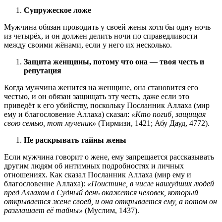
Супружеское ложе
Мужчина обязан проводить у своей жены хотя бы одну ночь
из четырёх, и он должен делить ночи по справедливости
между своими жёнами, если у него их несколько.
Защита женщины, потому что она — твоя честь и
репутация
Когда мужчина женится на женщине, она становится его
честью, и он обязан защищать эту честь, даже если это
приведёт к его убийству, поскольку Посланник Аллаха (мир
ему и благословение Аллаха) сказал:
«Кто погиб, защищая
свою семью, тот мученик»
(Тирмизи, 1421; Абу Дауд, 4772).
Не раскрывать тайны жены
Если мужчина говорит о жене, ему запрещается рассказывать
другим людям об интимных подробностях и личных
отношениях. Как сказал Посланник Аллаха (мир ему и
благословение Аллаха):
«Поистине, в числе наихудших людей
пред Аллахом в Судный день окажется человек, который
открывается жене своей, и она открывается ему, а потом он
разглашает её тайны»
(Муслим, 1437).