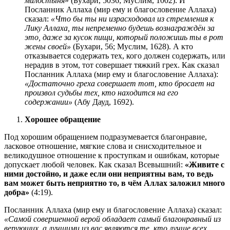
милостыня
» (Бухари, 5036; Муслим, 1002). И
Посланник Аллаха (мир ему и благословение Аллаха)
сказал:
«Что бы ты ни израсходовал из стремления к
Лику Аллаха, ты непременно будешь вознаграждён за
это, даже за кусок пищи, который положишь ты в рот
жены своей»
(Бухари, 56; Муслим, 1628). А кто
отказывается содержать тех, кого должен содержать, или
нерадив в этом, тот совершает тяжкий грех. Как сказал
Посланник Аллаха (мир ему и благословение Аллаха):
«Достаточно греха совершает тот, кто бросает на
произвол судьбы тех, кто находится на его
содержании»
(Абу Дауд, 1692).
Хорошее обращение
Под хорошим обращением подразумевается благонравие,
ласковое отношение, мягкие слова и снисходительное и
великодушное отношение к проступкам и ошибкам, которые
допускает любой человек. Как сказал Всевышний:
«Живите с
ними достойно, и даже если они неприятны вам, то ведь
вам может быть неприятно то, в чём Аллах заложил много
добра»
(4:19).
Посланник Аллаха (мир ему и благословение Аллаха) сказал:
«Самой совершенной верой обладает самый благонравный из
верующих, а лучшим
и
из вас являются те, кто лучше всех