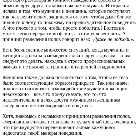
объятия друг друга, позабыв о женах и мужьях. Но красота
ислама в том, что мужчина и женщина, которые поступают
так, как велит ислам, защищены от того, чтобы даже близко
подойти к чему-то похожему на предосудительное поведение.
А что плохого в том, чтобы просто поболтать? Болтовня
может легко перерасти во флирт, а затем увлеченность. А
принцип разделения полов говорит нам:
«Даже не подходи».
Есть бесчисленное множество ситуаций, когда мужчины и
женщины должны взаимодействовать друг с другом – и им
следует это делать, находясь в строго профессиональных
рамках и не выходя за границы внутренней стыдливости.
Женщина также должна позаботиться о том, чтобы ее тело
было соответствующим образом прикрыто. Так или иначе,
полностью исключить взаимодействие мужчин и женщин
невозможно – все, что я хочу сказать, это то, что
исключительно в целях досуга мужчинам и женщинам
совершенно нет необходимости общаться.
Хотя, знакомясь с исламским принципом разделения полов,
американцы сначала испытывают культурный шок, очевидно,
что преимущества перевешивают любые кажущиеся
недостатки такой манеры поведения.