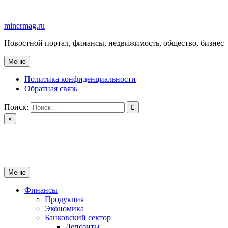
Перейти
к
minermag.ru
содержимому
Новостной портал, финансы, недвижимость, общество, бизнес
Меню
Политика конфиденциальности
Обратная связь
Поиск:
×
minermag.ru
Новостной портал, финансы, недвижимость, общество, бизнес
Меню
Финансы
Продукция
Экономика
Банковский сектор
Депозиты