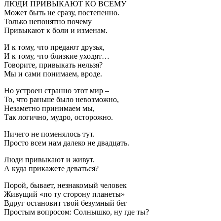
ЛЮДИ ПРИВЫКАЮТ КО ВСЕМУ
Может быть не сразу, постепенно.
Только непонятно почему
Привыкают к боли и изменам.
И к тому, что предают друзья,
И к тому, что близкие уходят…
Говорите, привыкать нельзя?
Мы и сами понимаем, вроде.
Но устроен странно этот мир –
То, что раньше было невозможно,
Незаметно принимаем мы,
Так логично, мудро, осторожно.
Ничего не поменялось тут.
Просто всем нам далеко не двадцать.
Люди привыкают и живут.
А куда прикажете деваться?
Порой, бывает, незнакомый человек
Живущий «по ту сторону планеты»
Вдруг остановит твой безумный бег
Простым вопросом: Солнышко, ну где ты?