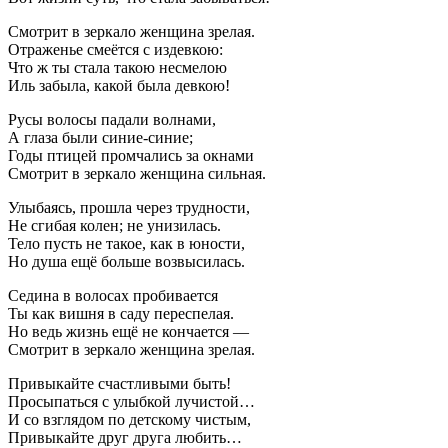
Смотрит в зеркало женщина зрелая.
Отраженье смеётся с издевкою:
Что ж ты стала такою несмелою
Иль забыла, какой была девкою!
Русы волосы падали волнами,
А глаза были синие-синие;
Годы птицей промчались за окнами
Смотрит в зеркало женщина сильная.
Улыбаясь, прошла через трудности,
Не сгибая колен; не унизилась.
Тело пусть не такое, как в юности,
Но душа ещё больше возвысилась.
Седина в волосах пробивается
Ты как вишня в саду переспелая.
Но ведь жизнь ещё не кончается —
Смотрит в зеркало женщина зрелая.
Привыкайте счастливыми быть!
Просыпаться с улыбкой лучистой…
И со взглядом по детскому чистым,
Привыкайте друг друга любить…