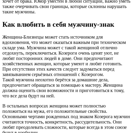
хочет от брака. Юмор уместен в любой ситуации, важно уметь
также очерчивать свои границы, которые склонны нарушать
такие мужчины.
Как влюбить в себя мужчину-знак
Женщина-Близнецы может стать источником для
вдохновения, что может оказаться важным при техническом
складе ума. Мужчина может с такой женщиной отлично
отдохнуть, переключиться. Козероги очень ценят уют, не
любят посторонних людей в доме. Они предпочитают
хозяйственных женщин, которые умеют и любят готовить.
При отсутствии этих качеств следует задуматься перед
завязыванием серьёзных отношений с Козерогом.
Такой мужчина неохотно берётся за домашние дела,
предпочитает обращаться за помощью к мастеру. Женщина
должна оценить свои возможности и приготовиться к тому,
что все дела будут на ней.
В остальных вопросах женщина может полностью
положиться на мужа, его положительные свойства.
Основными чертами рожденных под знаком Козерога мужчин
считаются точность, конкретность, рассудительность. Они
любят преодолевать сложности, которые всегда в этом союзе
будут в изобилии.