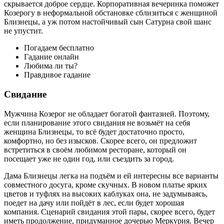
скрывается доброе сердце. Корпоративная вечеринка поможет
Козерогу в неформальной обстановке сблизиться с женщиной
Близнецы, а уж потом настойчивый сын Сатурна свой шанс
не упустит.
Погадаем бесплатно
Гадание онлайн
Любима ли ты?
Правдивое гадание
Свидание
Мужчина Козерог не обладает богатой фантазией. Поэтому,
если планирование этого свидания не возьмёт на себя
женщина Близнецы, то всё будет достаточно просто,
комфортно, но без изысков. Скорее всего, он предложит
встретиться в своём любимом ресторане, который он
посещает уже не один год, или съездить за город.
Дама Близнецы легка на подъём и ей интересны все варианты
совместного досуга, кроме скучных. В новом платье ярких
цветов и туфлях на высоких каблуках она, не задумываясь,
поедет на дачу или пойдёт в лес, если будет хорошая
компания. Сценарий свидания этой пары, скорее всего, будет
иметь продолжение, придуманное дочерью Меркурия. Вечер