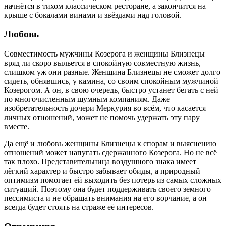
начнётся в тихом классическом ресторане, а закончится на
крыше с бокалами винами и звёздами над головой.
Любовь
Совместимость мужчины Козерога и женщины Близнецы
вряд ли скоро выльется в спокойную совместную жизнь,
слишком уж они разные. Женщина Близнецы не сможет долго
сидеть, обнявшись, у камина, со своим спокойным мужчиной
Козерогом. А он, в свою очередь, быстро устанет бегать с ней
по многочисленным шумным компаниям. Даже
изобретательность дочери Меркурия во всём, что касается
личных отношений, может не помочь удержать эту пару
вместе.
Да ещё и любовь женщины Близнецы к спорам и выяснению
отношений может напугать сдержанного Козерога. Но не всё
так плохо. Представительница воздушного знака имеет
лёгкий характер и быстро забывает обиды, а природный
оптимизм помогает ей выходить без потерь из самых сложных
ситуаций. Поэтому она будет поддерживать своего земного
пессимиста и не обращать внимания на его ворчание, а он
всегда будет стоять на страже её интересов.