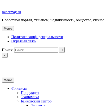
Перейти
к
minermag.ru
содержимому
Новостной портал, финансы, недвижимость, общество, бизнес
Меню
Политика конфиденциальности
Обратная связь
Поиск:
×
minermag.ru
Новостной портал, финансы, недвижимость, общество, бизнес
Меню
Финансы
Продукция
Экономика
Банковский сектор
Депозиты