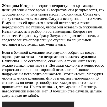
Женщина Козерог
— строгая неприступная красавица,
ценящая себя и своё время. С возрастом она раскрывается, как
хорошее вино, и привлекает массу поклонников. Сбить её с
толку невозможно, эта дочь Сатурна всегда знает, чего хочет.
В мужчинах ей нравится высокий интеллект, а также
порядочность, но главное, чтобы они оставались мужчинами.
Независимость и разборчивость женщины Козерога не
склоняет её к раннему браку. Замужество для неё не цель, а
средство занять определённую ступень на социальной
лестнице и состояться как жена и мать.
Если в большой компании все девушки собрались вокруг
одного рассказчика – это непременно окажется
мужчина
Близнецы.
Его остроумию, обаянию, а также интеллекту
можно только позавидовать. Девушки около него меняются со
скоростью света, но он хороший психолог, и бывшие
подружки на него редко обижаются. Этот питомец Меркурия
любит шумные компании, флирт и частые перемещения. В
женщинах он ценит разнообразие, каждая для него чем-то
привлекательна. Но это не значит, что мужчина Близнецы
патологически неверен, нет. В большинстве случаев, дальше
флирта дело не зайдёт.