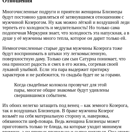
Отношения
Многочисленные подруги и приятели женщины Близнецы
будут постоянно удивляться её затянувшимся отношениям с
мужчиной Козерогом. Ну как можно лёгкой и воздушной леди
терпеть его холодность и медлительность! Но только сама
подопечная Меркурия знает, что холодность эта напускная, а в
душе у её мужчины много тепла, которое он дарит только ей.
Немногочисленные старые друзья мужчины Козерога тоже
будут воспринимать в штыки эту легкомысленную,
поверхностную даму. Только сам сын Сатурна понимает, что
она приносит радость и смех в его жизнь, согревая своей
лукавой улыбкой. Если эта пара выдержит притирку
характеров и не разбежится, то свадьба будет не за горами.
Когда свадебные колокола прозвучат для этой
пары, многие общие знакомые будут удивлены
свершившимся событием.
Их обоих нелегко затащить под венец – как земного Козерога,
так и воздушных Близнецов. В браке мужчина Козерог
возьмёт на себя материальную сторону и, наверняка,
обязанности шеф-повара. Ведь женщина Близнецы может
приготовить только те блюда, на которые уходит минимум
времени, а он привык правильно и сытно питаться. Она этому