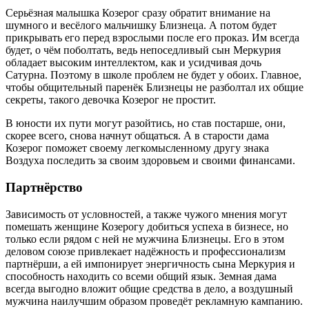
Серьёзная малышка Козерог сразу обратит внимание на
шумного и весёлого мальчишку Близнеца. А потом будет
прикрывать его перед взрослыми после его проказ. Им всегда
будет, о чём поболтать, ведь непоседливый сын Меркурия
обладает высоким интеллектом, как и усидчивая дочь
Сатурна. Поэтому в школе проблем не будет у обоих. Главное,
чтобы общительный паренёк Близнецы не разболтал их общие
секреты, такого девочка Козерог не простит.
В юности их пути могут разойтись, но став постарше, они,
скорее всего, снова начнут общаться. А в старости дама
Козерог поможет своему легкомысленному другу знака
Воздуха последить за своим здоровьем и своими финансами.
Партнёрство
Зависимость от условностей, а также чужого мнения могут
помешать женщине Козерогу добиться успеха в бизнесе, но
только если рядом с ней не мужчина Близнецы. Его в этом
деловом союзе привлекает надёжность и профессионализм
партнёрши, а ей импонирует энергичность сына Меркурия и
способность находить со всеми общий язык. Земная дама
всегда выгодно вложит общие средства в дело, а воздушный
мужчина наилучшим образом проведёт рекламную кампанию.