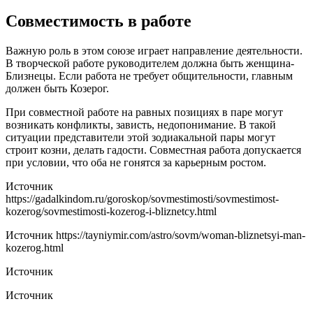
Совместимость в работе
Важную роль в этом союзе играет направление деятельности.
В творческой работе руководителем должна быть женщина-
Близнецы. Если работа не требует общительности, главным
должен быть Козерог.
При совместной работе на равных позициях в паре могут
возникать конфликты, зависть, недопонимание. В такой
ситуации представители этой зодиакальной пары могут
строит козни, делать гадости. Совместная работа допускается
при условии, что оба не гонятся за карьерным ростом.
Источник
https://gadalkindom.ru/goroskop/sovmestimosti/sovmestimost-
kozerog/sovmestimosti-kozerog-i-bliznetcy.html
Источник
https://tayniymir.com/astro/sovm/woman-bliznetsyi-man-
kozerog.html
Источник
Источник