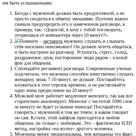
им быть услышанными:
Беседа с мужчиной должна быть продуктивной, а не
просто сводиться к обмену эмоциями. Поэтому важно
сначала предупредить его о намеченном разговоре, к
примеру, так: «Дорогой, я хочу с тобой поговорить,
оторвешься от компьютера через 10 минут?».
Помните –
заставить
мужчину слушать и слышать
себя насильно невозможно! Он должен хотеть общаться,
и быть настроен на разговор. Усталость, стресс, голод,
раздражение, шум, посторонние люди рядом – плохой
фон для общения.
Соблюдайте регламент разговора. Современные ученые
подсчитали, что мужчина способен качественно слушать
женщину лишь 7-10 минут, не дольше. Постарайтесь
вложиться в этот отрезок времени, и не растягивайте
одно лишь предисловие на 20 минут!
Мужской мозг работает медленнее женского, так как все
старательно анализирует. Монолог с частотой 1000 слов
за минуту не будет услышан никогда! Постарайтесь
говорить с мужчиной в том же темпе, в каком говорит
он сам. Кстати, этой лайфхак пригодится в любом
общении, не только с любимым. Это – фактически НЛП
метод, настройка «на волну» другого человека.
Мужчины менее эмоциональны, чем женщины это факт.