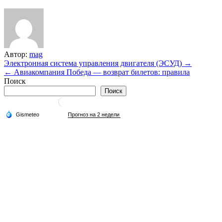
Автор:
mag
Навигация
Электронная система управления двигателя (ЭСУД) →
← Авиакомпания Победа — возврат билетов: правила
по
Поиск
записям
Поиск