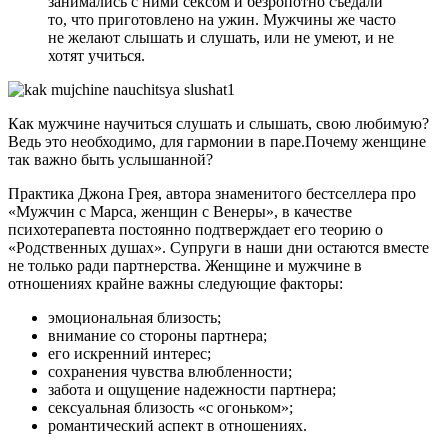
занимались с ними сексом и безропотно съедали
то, что приготовлено на ужин. Мужчины же часто
не желают слышать и слушать, или не умеют, и не
хотят учиться.
Как мужчине научиться слушать и слышать, свою любимую?
Ведь это необходимо, для гармонии в паре.Почему женщине
так важно быть услышанной?
Практика Джона Грея, автора знаменитого бестселлера про
«Мужчин с Марса, женщин с Венеры», в качестве
психотерапевта постоянно подтверждает его теорию о
«Родственных душах». Супруги в наши дни остаются вместе
не только ради партнерства. Женщине и мужчине в
отношениях крайне важны следующие факторы:
эмоциональная близость;
внимание со стороны партнера;
его искренний интерес;
сохранения чувства влюбленности;
забота и ощущение надежности партнера;
сексуальная близость «с огоньком»;
романтический аспект в отношениях.