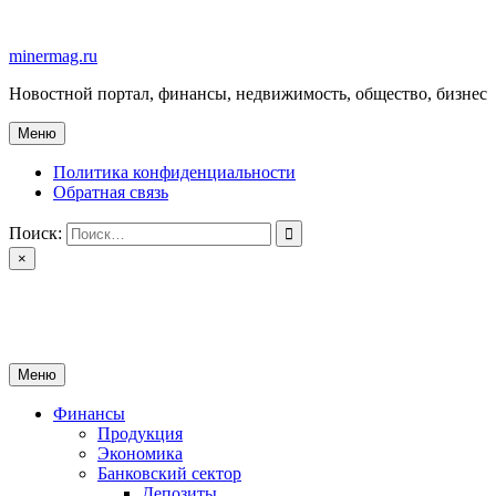
Перейти
к
minermag.ru
содержимому
Новостной портал, финансы, недвижимость, общество, бизнес
Меню
Политика конфиденциальности
Обратная связь
Поиск:
×
minermag.ru
Новостной портал, финансы, недвижимость, общество, бизнес
Меню
Финансы
Продукция
Экономика
Банковский сектор
Депозиты