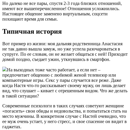
Но далеко не все пары, спустя 2-3 года близких отношений,
имеют все вышеперечисленное! Отношения усложнились.
Настоящее общение заменено виртуальным, соцсети
похищают время для семьи.
Типичная история
Вот пример из жизни: моя дальняя родственница Анастасия
не так давно вышла замуж, но уже успела разочароваться в
супруге. По ее словам, он не желает общаться с ней! Приходит
домой поздно, съедает ужин, уткнувшись в смартфон.
На выходных тоже часто работает, а если нет –
предпочитает общению с любимой женой телевизор или
компьютерные игры. Секс у пары случается все реже. Даже
когда Настя что-то рассказывает своему мужу, он лишь делает
вид, что слушает – кивает с отрешенным видом. Что же делать
в такой ситуации?
Современные психологи в таких случаях советуют женщине
«погасить» свои обиды и недовольства, и попытаться стать на
место мужчины. В конкретном случае с Настей очевидно, что
ее муж очень устает, у него стресс, и свое спасение он видит в
гаджетах.