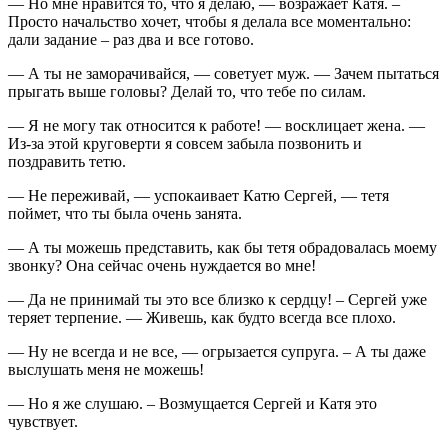
— Но мне нравится то, что я делаю, — возражает Катя. –
Просто начальство хочет, чтобы я делала все моментально:
дали задание – раз два и все готово.
— А ты не заморачивайся, — советует муж. — Зачем пытаться
прыгать выше головы? Делай то, что тебе по силам.
— Я не могу так относится к работе! — восклицает жена. —
Из-за этой круговерти я совсем забыла позвонить и
поздравить тетю.
— Не переживай, — успокаивает Катю Сергей, — тетя
поймет, что ты была очень занята.
— А ты можешь представить, как бы тетя обрадовалась моему
звонку? Она сейчас очень нуждается во мне!
— Да не принимай ты это все близко к сердцу! – Сергей уже
теряет терпение. — Живешь, как будто всегда все плохо.
— Ну не всегда и не все, — огрызается супруга. – А ты даже
выслушать меня не можешь!
— Но я же слушаю. – Возмущается Сергей и Катя это
чувствует.