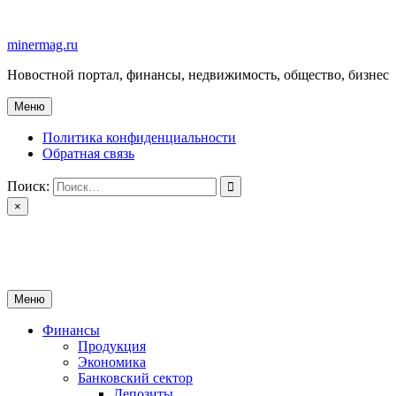
Перейти
к
minermag.ru
содержимому
Новостной портал, финансы, недвижимость, общество, бизнес
Меню
Политика конфиденциальности
Обратная связь
Поиск:
×
minermag.ru
Новостной портал, финансы, недвижимость, общество, бизнес
Меню
Финансы
Продукция
Экономика
Банковский сектор
Депозиты