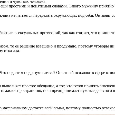
ении и чувствах человека.
ещи простыми и понятными словами. Такого мужчину приятно сл
чина не пытается переделать окружающих под себя. Он занят с
общение с сексуальных притязаний, так как считает, что иници
азом, то ее решение взвешено и продумано, поэтому уговоры ни
у отказала.
Что под этим подразумевается? Опытный психолог в сфере отно
о выполняет простое обещание, а тот, кто готов принять взвеш
ить жилое пространство, но и предпринимает нужные для этого ш
о материальном достатке всей семьи, поэтому полностью отвеча