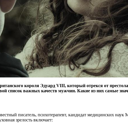
итанского короля Эдуард VIII, который отрекся от престола
ой список важных качеств мужчин. Какие из них самые знач
естный писатель, психотерапевт, кандидат медицинских наук 
уховная зрелость включает: