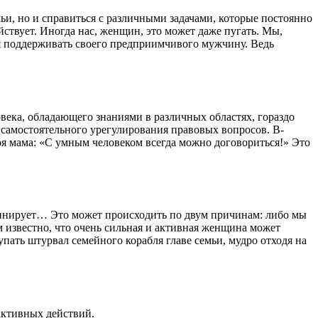
и, но и справиться с различными задачами, которые постоянно
йствует. Иногда нас, женщин, это может даже пугать. Мы,
ся поддерживать своего предприимчивого мужчину. Ведь
овека, обладающего знаниями в различных областях, гораздо
 самостоятельного урегулирования правовых вопросов. В-
оя мама: «С умным человеком всегда можно договориться!» Это
тинирует… Это может происходить по двум причинам: либо мы
ем известно, что очень сильная и активная женщина может
ать штурвал семейного корабля главе семьи, мудро отходя на
активных действий.