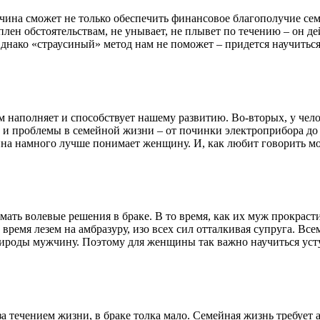
на сможет не только обеспечить финансовое благополучие семь
лен обстоятельствам, не унывает, не плывет по течению – он де
Однако «страусиный» метод нам не поможет – придется научить
м наполняет и способствует нашему развитию. Во-вторых, у чел
 и проблемы в семейной жизни – от починки электроприбора до
ина намного лучше понимает женщину. И, как любит говорить м
ать волевые решения в браке. В то время, как их муж прокрас
время лезем на амбразуру, изо всех сил отталкивая супруга. Вс
ироды мужчину. Поэтому для женщины так важно научиться уступ
 течением жизни, в браке толка мало. Семейная жизнь требует 