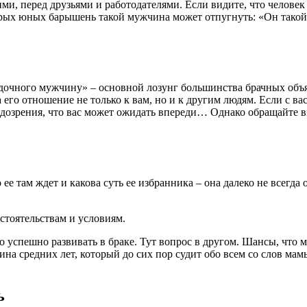
ми, перед друзьями и работодателями. Если видите, что человек 
которых юных барышень такой мужчина может отпугнуть: «Он тако
дочного мужчину» – основной лозунг большинства брачных объяв
го отношение не только к вам, но и к другим людям. Если с ва
одозрения, что вас может ожидать впереди… Однако обращайте в
 ее там ждет и какова суть ее избранника – она далеко не всегда
тоятельствам и условиям.
о успешно развивать в браке. Тут вопрос в другом. Шансы, что м
а средних лет, который до сих пор судит обо всем со слов мамы 
ь