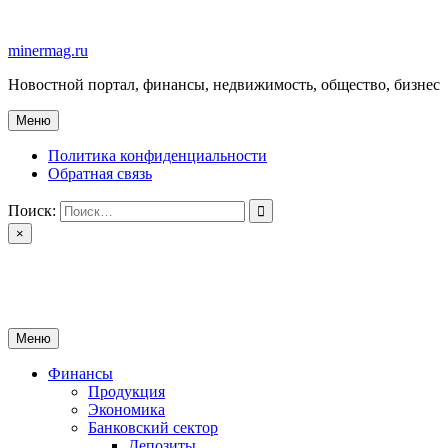
Перейти
к
minermag.ru
содержимому
Новостной портал, финансы, недвижимость, общество, бизнес
Меню
Политика конфиденциальности
Обратная связь
Поиск:
×
minermag.ru
Новостной портал, финансы, недвижимость, общество, бизнес
Меню
Финансы
Продукция
Экономика
Банковский сектор
Депозиты