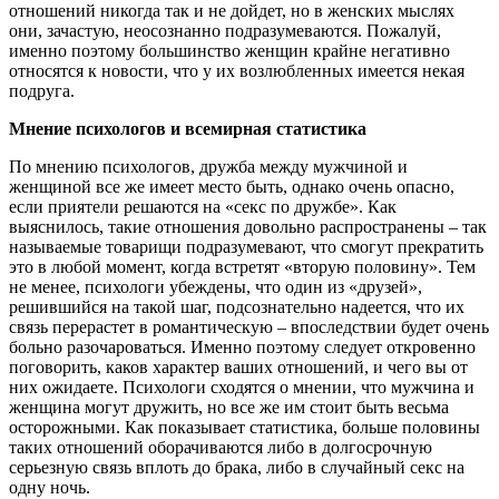
отношений никогда так и не дойдет, но в женских мыслях
они, зачастую, неосознанно подразумеваются. Пожалуй,
именно поэтому большинство женщин крайне негативно
относятся к новости, что у их возлюбленных имеется некая
подруга.
Мнение психологов и всемирная статистика
По мнению психологов, дружба между мужчиной и
женщиной все же имеет место быть, однако очень опасно,
если приятели решаются на «секс по дружбе». Как
выяснилось, такие отношения довольно распространены – так
называемые товарищи подразумевают, что смогут прекратить
это в любой момент, когда встретят «вторую половину». Тем
не менее, психологи убеждены, что один из «друзей»,
решившийся на такой шаг, подсознательно надеется, что их
связь перерастет в романтическую – впоследствии будет очень
больно разочароваться. Именно поэтому следует откровенно
поговорить, каков характер ваших отношений, и чего вы от
них ожидаете. Психологи сходятся о мнении, что мужчина и
женщина могут дружить, но все же им стоит быть весьма
осторожными. Как показывает статистика, больше половины
таких отношений оборачиваются либо в долгосрочную
серьезную связь вплоть до брака, либо в случайный секс на
одну ночь.