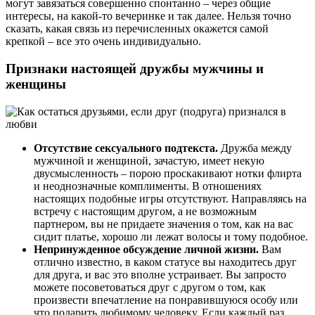
могут завязаться совершенно спонтанно – через общие
интересы, на какой-то вечеринке и так далее. Нельзя точно
сказать, какая связь из перечисленных окажется самой
крепкой – все это очень индивидуально.
Признаки настоящей дружбы мужчины и
женщины
Отсутствие сексуального подтекста.
Дружба между
мужчиной и женщиной, зачастую, имеет некую
двусмысленность – порою проскакивают нотки флирта
и неоднозначные комплименты. В отношениях
настоящих подобные игры отсутствуют. Направляясь на
встречу с настоящим другом, а не возможным
партнером, вы не придаете значения о том, как на вас
сидит платье, хорошо ли лежат волосы и тому подобное.
Непринужденное обсуждение личной жизни.
Вам
отлично известно, в каком статусе вы находитесь друг
для друга, и вас это вполне устраивает. Вы запросто
можете посоветоваться друг с другом о том, как
произвести впечатление на понравившуюся особу или
что подарить любимому человеку. Если каждый раз,