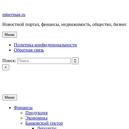
Перейти
к
minermag.ru
содержимому
Новостной портал, финансы, недвижимость, общество, бизнес
Меню
Политика конфиденциальности
Обратная связь
Поиск:
×
minermag.ru
Новостной портал, финансы, недвижимость, общество, бизнес
Меню
Финансы
Продукция
Экономика
Банковский сектор
Депозиты