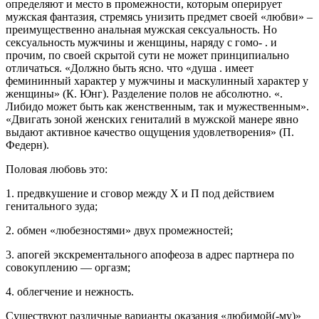
определяют и место в промежности, которым оперирует
мужская фантазия, стремясь унизить предмет своей «любви» –
преимущественно анальная мужская сексуальность. Но
сексуальность мужчины и женщины, наряду с гомо- . и
прочим, по своей скрытой сути не может принципиально
отличаться. «Должно быть ясно. что «душа . имеет
фемининный характер у мужчины и маскулинный характер у
женщины» (К. Юнг). Разделение полов не абсолютно. «.
Либидо может быть как женственным, так и мужественным».
«Двигать зоной женских гениталий в мужской манере явно
выдают активное качество ощущения удовлетворения» (П.
Федерн).
Половая любовь это:
1. предвкушение и сговор между Х и П под действием
генитального зуда;
2. обмен «любезностями» двух промежностей;
3. апогей экскрементального апофеоза в адрес партнера по
совокуплению — оргазм;
4. облегчение и нежность.
Существуют различные варианты оказания «любимой(-му)»