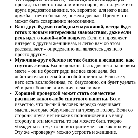
прося дать совет о том или ином парне, вы получаете от
друга предвзятое мнение, то, вероятно, для него ваша
дружба – нечто большее, нежели для вас. Причем это
может быть совершенно неосознанно.
Ваш друг, будучи свободным мужчиной, всегда будет
готов к новым интересным знакомствам, даже если
речь идет о какой-либо подруге.
Если он проявляет
интерес к другим женщинам, и легко вам об этом
рассказывает – определенно вы являетесь для него
просто другом.
Мужчина-друг обычно не так близок к женщине, как
спутник жизни.
Вы не должны быть для него на первом
месте – он не бросит ради вас все свои дела, без
действительно веской и особой причины. Если же у
него есть возлюбленная, то, безусловно, он будет уделять
ей в разы больше внимания, нежели вам.
Хорошей проверкой может стать совместное
распитие какого-либо спиртного напитка.
Всем
известно, что пьяный человек нередко озвучивает
мысли, которые обдумывает на трезвую голову. Если со
стороны друга нет никаких поползновений в вашу
сторону в эти моменты, то вы можете быть твердо
убеждены в том, что он воспринимает вас как подругу.
Эту же «проверку» можно устроить и женщине.