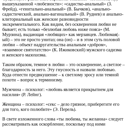
вышеуказанной «любезности»: «садистко-анальный» (З.
Фрейд), «генитально-анальный» (В. Бычков), «анально-
садистический, анально-вагинальный» (В. Руднев) и анально-
клиториальный как женские разновидности
экскрементального. Как видим, без осквернения любви не
бывает; есть только «безлюбая любовь ниже пояса» (М.
Мурзина), выдающая «любящих» как мерзавцев. Любимая(-
ый) – это не просто унитаз; она (он) – и в этом суть половой
любви – объект надругательства анальным «добром»,
«взаимное святотатство» (К. Ижиковский) мужского садизма
и женского мазохизма.
Таким образом, темное в любви – это осквернение, а светлое –
благодарность за него. Эту гнусность и назвали любовью.
Куда отнести предвкушение – к светлому эросу или темной
похоти – вопрос к терминизму.
Мужчина – психолог: «любовь является прикрытием для
насилия» (Р. Лейнг).
Женщина – психолог: «секс – дело грязное, приберегите его
для того, кого полюбите» (Э. Перель).
В свете изложенного слова «ты любима, ты желанна» следует
рассматривать как оскорбление, поскольку под ними