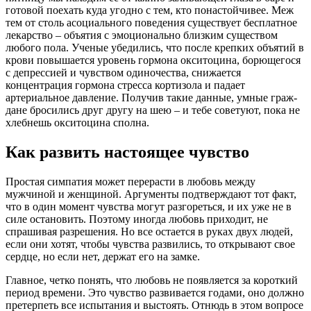
готовой по­ехать куда угодно с тем, кто понастойчивее. Меж
тем от столь асоциального поведения существует бесплатное
лекарство – объятия с эмоционально близким существом
любого пола. Ученые убедились, что после крепких объятий в
крови повышается уровень гормона окситоцина, борющегося
с депрессией и чувством одиночества, снижается
концентрация гормона стресса кортизола и падает
артериальное давление. Получив такие данные, умные граж­
дане бросились друг другу на шею – и тебе советуют, пока не
хлебнешь оксито­цина сполна.
Как развить настоящее чувство
Простая симпатия может перерасти в любовь между
мужчиной и женщиной. Аргументы подтверждают тот факт,
что в один момент чувства могут разгореться, и их уже не в
силе остановить. Поэтому иногда любовь приходит, не
спрашивая разрешения. Но все остается в руках двух людей,
если они хотят, чтобы чувства развились, то открывают свое
сердце, но если нет, держат его на замке.
Главное, четко понять, что любовь не появляется за короткий
период времени. Это чувство развивается годами, оно должно
претерпеть все испытания и выстоять. Отнюдь в этом вопросе