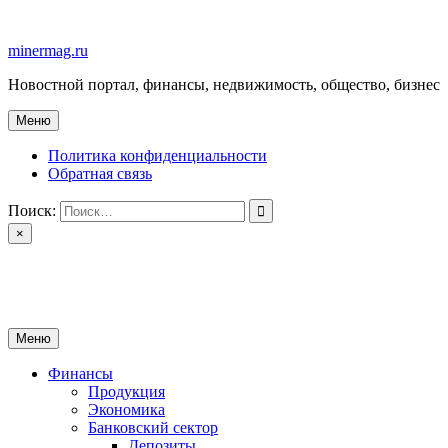
Перейти
к
minermag.ru
содержимому
Новостной портал, финансы, недвижимость, общество, бизнес
Меню
Политика конфиденциальности
Обратная связь
Поиск:
×
minermag.ru
Новостной портал, финансы, недвижимость, общество, бизнес
Меню
Финансы
Продукция
Экономика
Банковский сектор
Депозиты