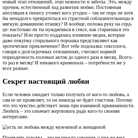
новый этап отношений, этап нежности и заботы. Это, между
прочим, естественный ход развития любви. Постоянная
апелляция к пенису утомит кого угодно – так не пора ли хотя
бы ненадолго превратиться из страстной соблазнительницы в
мягкую домашнюю пташку? И вообще, положа руку на серд­
це: настолько ли ты нуждаешься в сексе, как стараешься это
показать? Или просто поддалась влиянию медиа, которые
даже покупку стирального порошка представляют как
эротическое приключение? Вот тебе подсказка: сексологи,
говоря о долгосрочных отношениях, считают нормой
периодичность половых актов до одного раза в месяц. Всего-
то раз в месяц! И никакого криминала – потребности же у
всех разные.
Секрет настоящий любви
Если человек ожидает только получать от кого-то любовь, а
сам ее не проявляет, то он никогда не будет счастлив. Потому
что это чувство действует лишь при взаимной привязанности.
Любить – это означает жертвовать ради кого-то своими
интересами.
Проявлять чувства – это не просто говорить о них во весь