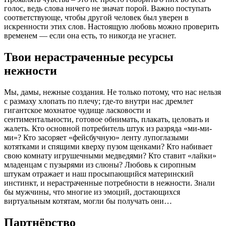
голос, ведь слова ничего не значат порой. Важно поступать
соответствующе, чтобы другой человек был уверен в
искренности этих слов. Настоящую любовь можно проверить
временем — если она есть, то никогда не угаснет.
Твои нерастраченные ресурсы
нежности
Мы, дамы, нежные создания. Не только потому, что нас нельзя
с размаху хлопать по плечу; где-то внутри нас дремлет
гигантское мохнатое чудище лас­ковости и
сентиментальности, готовое обнимать, плакать, целовать и
жалеть. Кто основной потребитель штук из разряда «ми-ми-
ми»? Кто засоряет «фейсбучную» ленту лупоглазыми
котятками и спящими кверху пузом щенками? Кто набивает
свою комнату игрушечными медведями? Кто ставит «лайк­и»
младенцам с пузырями из слюны? Любовь к сиропным
штукам отражает и наш просыпающийся материнский
инстинкт, и нерас­траченные потребности в неж­ности. Знали
бы мужчины, что многие из эмоций, дос­тающихся
виртуальным котятам, могли бы получать они…
Партнёрство