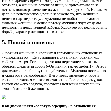
Итак, с древних времен, когда мужчина был добытчиком и
охотился, а женщина готовила пищу и присматривала за
детьми, пошло разделение их жизненных функций. На самом
деле, на генетическом уровне заложено то, что женщина
ценит в партнере силу, а мужчины не любят и опасаются
сильных женщин. Именно потому мужчина ждет от дамы
нежности и ненавязчивой заботы. Характер его реализуется в
борьбе, характер женщины – в ласке.
5. Покой и новизна
Любящая женщина в крепких и гармоничных отношениях
«успокаивается». Ее устраивает привычный, ровный ход
событий. А зря. Есть риск, что она перестанет должным
образом следить за собой («Он меня и такую любит!»). А вот
для мужской любви рутина губительна. Мужчина постоянно
нуждается в разнообразии. В его представление о любви
тесно вплетаются свежие впечатления. Более того, ему, как
глоток свежего воздуха, требуются всплески сексуальных
эмоций от своей женщины.
Как двоим найти «золотую середину» в отношениях?