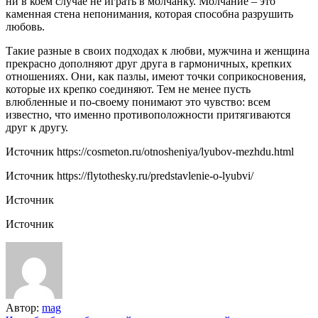
ни в коем случае не играть в молчанку. Молчание – это
каменная стена непонимания, которая способна разрушить
любовь.
Такие разные в своих подходах к любви, мужчина и женщина
прекрасно дополняют друг друга в гармоничных, крепких
отношениях. Они, как пазлы, имеют точки соприкосновения,
которые их крепко соединяют. Тем не менее пусть
влюбленные и по-своему понимают это чувство: всем
известно, что именно противоположности притягиваются
друг к другу.
Источник
https://cosmeton.ru/otnosheniya/lyubov-mezhdu.html
Источник
https://flytothesky.ru/predstavlenie-o-lyubvi/
Источник
Источник
Автор:
mag