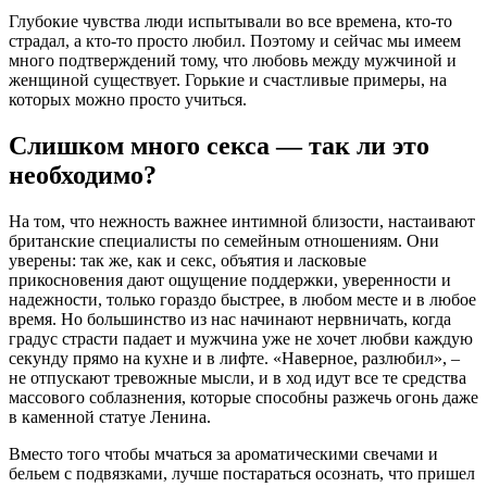
Глубокие чувства люди испытывали во все времена, кто-то
страдал, а кто-то просто любил. Поэтому и сейчас мы имеем
много подтверждений тому, что любовь между мужчиной и
женщиной существует. Горькие и счастливые примеры, на
которых можно просто учиться.
Слишком много секса — так ли это
необходимо?
На том, что нежность важнее интимной близости, настаивают
британские специалисты по семейным отношениям. Они
уверены: так же, как и секс, объятия и ласковые
прикосновения дают ощущение поддержки, уверенности и
надежности, только гораздо быстрее, в любом месте и в любое
время. Но большинство из нас начинают нервничать, когда
градус страсти падает и мужчина уже не хочет любви каждую
секунду прямо на кухне и в лифте. «Наверное, разлюбил», –
не отпус­кают тревожные мысли, и в ход идут все те средства
массового соблазнения, которые способны разжечь огонь даже
в каменной статуе Ленина.
Вместо того чтобы мчаться за ароматическими свечами и
бельем с подвязками, лучше постараться осознать, что пришел