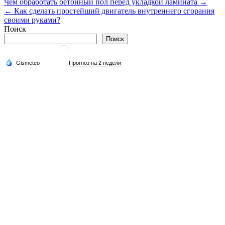
Навигация
Чем обработать бетонный пол перед укладкой ламината →
← Как сделать простейший двигатель внутреннего сгорания
по
своими руками?
записям
Поиск
Поиск