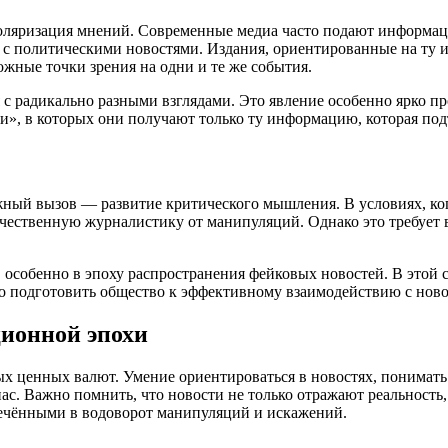
оляризация мнений. Современные медиа часто подают информац
е с политическими новостями. Издания, ориентированные на ту 
жные точки зрения на одни и те же события.
я с радикально разными взглядами. Это явление особенно ярко пр
», в которых они получают только ту информацию, которая по
жный вызов — развитие критического мышления. В условиях, ко
ачественную журналистику от манипуляций. Однако это требует 
особенно в эпоху распространения фейковых новостей. В этой 
но подготовить общество к эффективному взаимодействию с но
ционной эпохи
ых ценных валют. Умение ориентироваться в новостях, понимат
ас. Важно помнить, что новости не только отражают реальность,
лечёнными в водоворот манипуляций и искажений.