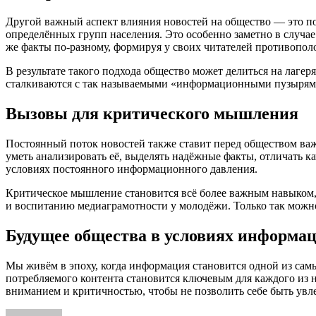
Другой важный аспект влияния новостей на общество — это п
определённых групп населения. Это особенно заметно в случа
же факты по-разному, формируя у своих читателей противополо
В результате такого подхода общество может делиться на лагер
сталкиваются с так называемыми «информационными пузырями
Вызовы для критического мышления
Постоянный поток новостей также ставит перед обществом ва
уметь анализировать её, выделять надёжные факты, отличать к
условиях постоянного информационного давления.
Критическое мышление становится всё более важным навыком, 
и воспитанию медиаграмотности у молодёжи. Только так мож
Будущее общества в условиях информа
Мы живём в эпоху, когда информация становится одной из сам
потребляемого контента становится ключевым для каждого из н
вниманием и критичностью, чтобы не позволить себе быть ув