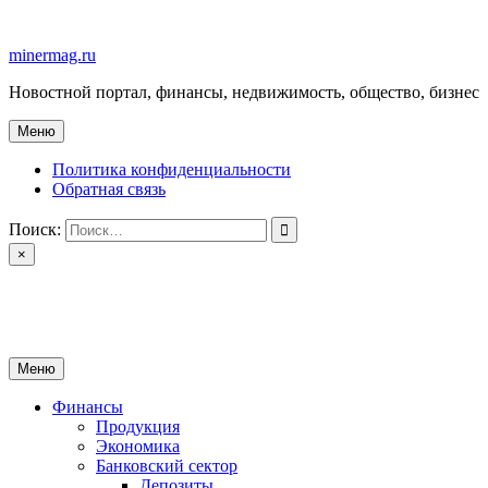
Перейти
к
minermag.ru
содержимому
Новостной портал, финансы, недвижимость, общество, бизнес
Меню
Политика конфиденциальности
Обратная связь
Поиск:
×
minermag.ru
Новостной портал, финансы, недвижимость, общество, бизнес
Меню
Финансы
Продукция
Экономика
Банковский сектор
Депозиты