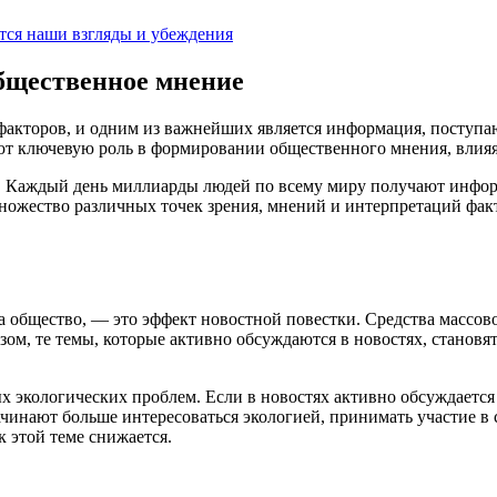
бщественное мнение
акторов, и одним из важнейших является информация, поступа
ют ключевую роль в формировании общественного мнения, влияя
 Каждый день миллиарды людей по всему миру получают информа
жество различных точек зрения, мнений и интерпретаций факто
 общество, — это эффект новостной повестки. Средства массов
ом, те темы, которые активно обсуждаются в новостях, становят
х экологических проблем. Если в новостях активно обсуждается
 начинают больше интересоваться экологией, принимать участие 
 этой теме снижается.