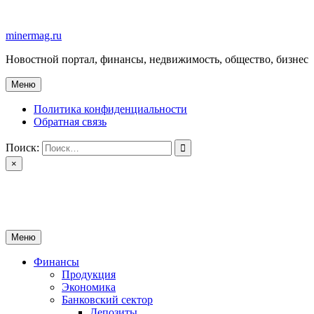
Перейти
к
minermag.ru
содержимому
Новостной портал, финансы, недвижимость, общество, бизнес
Меню
Политика конфиденциальности
Обратная связь
Поиск:
×
minermag.ru
Новостной портал, финансы, недвижимость, общество, бизнес
Меню
Финансы
Продукция
Экономика
Банковский сектор
Депозиты