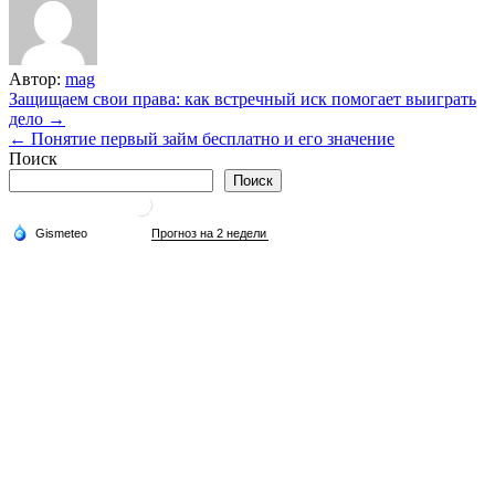
Автор:
mag
Навигация
Защищаем свои права: как встречный иск помогает выиграть
дело →
по
← Понятие первый займ бесплатно и его значение
записям
Поиск
Поиск