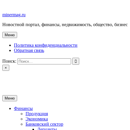
Перейти
к
minermag.ru
содержимому
Новостной портал, финансы, недвижимость, общество, бизнес
Меню
Политика конфиденциальности
Обратная связь
Поиск:
×
minermag.ru
Новостной портал, финансы, недвижимость, общество, бизнес
Меню
Финансы
Продукция
Экономика
Банковский сектор
Депозиты