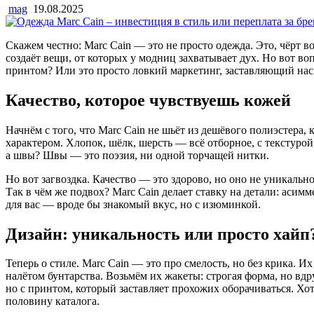
mag
19.08.2025
Скажем честно: Marc Cain — это не просто одежда. Это, чёрт 
создаёт вещи, от которых у модниц захватывает дух. Но вот во
принтом? Или это просто ловкий маркетинг, заставляющий нас 
Качество, которое чувствуешь кожей
Начнём с того, что Marc Cain не шьёт из дешёвого полиэстера,
характером. Хлопок, шёлк, шерсть — всё отборное, с текстурой
а швы? Швы — это поэзия, ни одной торчащей нитки.
Но вот загвоздка. Качество — это здорово, но оно не уникаль
Так в чём же подвох? Marc Cain делает ставку на детали: аси
для вас — вроде бы знакомый вкус, но с изюминкой.
Дизайн: уникальность или просто хайп
Теперь о стиле. Marc Cain — это про смелость, но без крика. 
налётом бунтарства. Возьмём их жакеты: строгая форма, но вд
но с принтом, который заставляет прохожих оборачиваться. Хо
половину каталога.