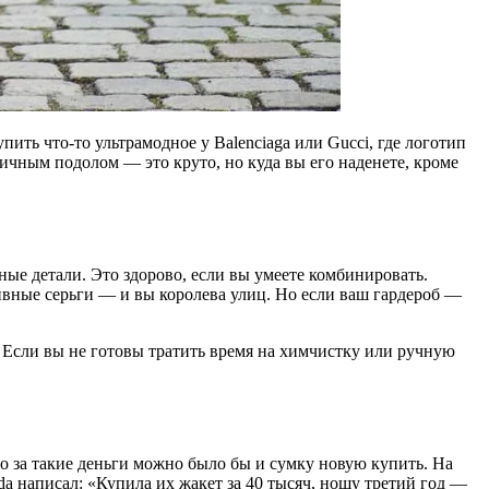
пить что-то ультрамодное у Balenciaga или Gucci, где логотип
ричным подолом — это круто, но куда вы его наденете, кроме
ные детали. Это здорово, если вы умеете комбинировать.
ивные серьги — и вы королева улиц. Но если ваш гардероб —
 Если вы не готовы тратить время на химчистку или ручную
то за такие деньги можно было бы и сумку новую купить. На
a написал: «Купила их жакет за 40 тысяч, ношу третий год —