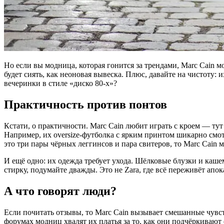
Но если вы модница, которая гонится за трендами, Marc Cain м
будет сиять, как неоновая вывеска. Плюс, давайте на чистоту:
вечеринки в стиле «диско 80-х»?
Практичность против понтов
Кстати, о практичности. Marc Cain любит играть с кроем — тут
Например, их oversize-футболка с ярким принтом шикарно смо
это три пары чёрных леггинсов и пара свитеров, то Marc Cain 
И ещё одно: их одежда требует ухода. Шёлковые блузки и каш
стирку, подумайте дважды. Это не Zara, где всё переживёт апо
А что говорят люди?
Если почитать отзывы, то Marc Cain вызывает смешанные чувст
форумах модниц хвалят их платья за то, как они подчёркивают