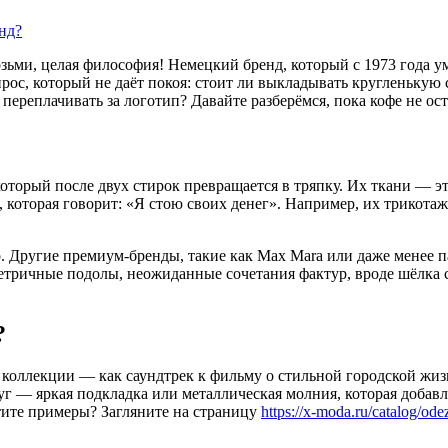
возьми, целая философия! Немецкий бренд, который с 1973 года 
прос, который не даёт покоя: стоит ли выкладывать кругленькую
переплачивать за логотип? Давайте разберёмся, пока кофе не ос
 который после двух стирок превращается в тряпку. Их ткани — эт
, которая говорит: «Я стою своих денег». Например, их трикотаж
но. Другие премиум-бренды, такие как Max Mara или даже менее 
мметричные подолы, неожиданные сочетания фактур, вроде шёлка 
?
Их коллекции — как саундтрек к фильму о стильной городской жи
руг — яркая подкладка или металлическая молния, которая добав
тите примеры? Загляните на страницу
https://x-moda.ru/catalog/od