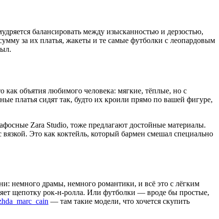
умудряется балансировать между изысканностью и дерзостью,
 сумму за их платья, жакеты и те самые футболки с леопардовым
тыл.
о как объятия любимого человека: мягкие, тёплые, но с
ные платья сидят так, будто их кроили прямо по вашей фигуре,
пафосные Zara Studio, тоже предлагают достойные материалы.
с вязкой. Это как коктейль, который бармен смешал специально
зни: немного драмы, немного романтики, и всё это с лёгким
ляет щепотку рок-н-ролла. Или футболки — вроде бы простые,
ezhda_marc_cain
— там такие модели, что хочется скупить