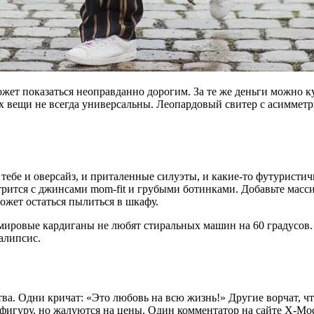
ожет показаться неоправданно дорогим. За те же деньги можно ку
 их вещи не всегда универсальны. Леопардовый свитер с асиммет
 тебе и оверсайз, и приталенные силуэты, и какие-то футуристич
трится с джинсами mom-fit и грубыми ботинками. Добавьте масс
может остаться пылиться в шкафу.
емировые кардиганы не любят стиральных машин на 60 градусов.
калипсис.
ва. Одни кричат: «Это любовь на всю жизнь!» Другие ворчат, ч
 фигуру, но жалуются на цены. Один комментатор на сайте X-Mod