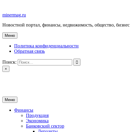
Перейти
к
minermag.ru
содержимому
Новостной портал, финансы, недвижимость, общество, бизнес
Меню
Политика конфиденциальности
Обратная связь
Поиск:
×
minermag.ru
Новостной портал, финансы, недвижимость, общество, бизнес
Меню
Финансы
Продукция
Экономика
Банковский сектор
Депозиты