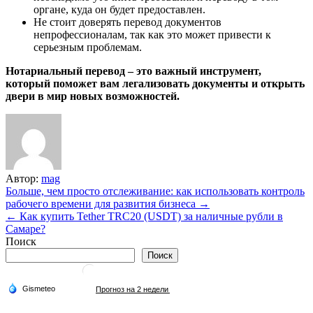
органе, куда он будет предоставлен.
Не стоит доверять перевод документов
непрофессионалам, так как это может привести к
серьезным проблемам.
Нотариальный перевод – это важный инструмент,
который поможет вам легализовать документы и открыть
двери в мир новых возможностей.
Автор:
mag
Навигация
Больше, чем просто отслеживание: как использовать контроль
рабочего времени для развития бизнеса →
по
← Как купить Tether TRC20 (USDT) за наличные рубли в
записям
Самаре?
Поиск
Поиск