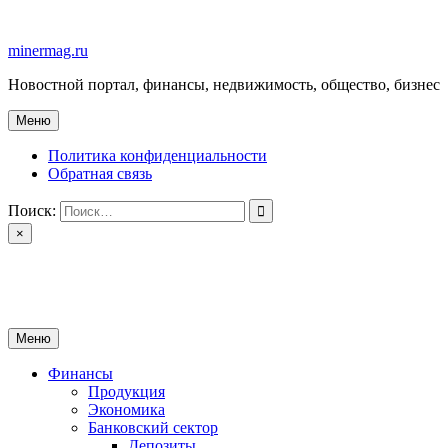
Перейти
к
minermag.ru
содержимому
Новостной портал, финансы, недвижимость, общество, бизнес
Меню
Политика конфиденциальности
Обратная связь
Поиск:
×
minermag.ru
Новостной портал, финансы, недвижимость, общество, бизнес
Меню
Финансы
Продукция
Экономика
Банковский сектор
Депозиты