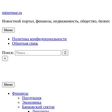
Перейти
к
minermag.ru
содержимому
Новостной портал, финансы, недвижимость, общество, бизнес
Меню
Политика конфиденциальности
Обратная связь
Поиск:
×
minermag.ru
Новостной портал, финансы, недвижимость, общество, бизнес
Меню
Финансы
Продукция
Экономика
Банковский сектор
Депозиты