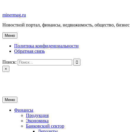
Перейти
к
minermag.ru
содержимому
Новостной портал, финансы, недвижимость, общество, бизнес
Меню
Политика конфиденциальности
Обратная связь
Поиск:
×
minermag.ru
Новостной портал, финансы, недвижимость, общество, бизнес
Меню
Финансы
Продукция
Экономика
Банковский сектор
Депозиты