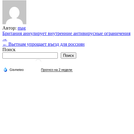
Автор:
mag
Навигация
Британия аннулирует внутренние антивирусные ограничения
→
по
← Вьетнам упрощает въезд для россиян
записям
Поиск
Поиск