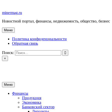
Перейти
к
minermag.ru
содержимому
Новостной портал, финансы, недвижимость, общество, бизнес
Меню
Политика конфиденциальности
Обратная связь
Поиск:
×
minermag.ru
Новостной портал, финансы, недвижимость, общество, бизнес
Меню
Финансы
Продукция
Экономика
Банковский сектор
Депозиты