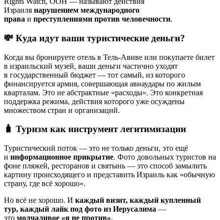
Rights Watch, ООН — называют действия
Израиля
нарушением международного
права
и
преступлениями против человечности
.
💸 Куда идут ваши туристические деньги?
Когда вы бронируете отель в Тель-Авиве или покупаете билет
в израильский музей, ваши деньги частично уходят
в государственный бюджет — тот самый, из которого
финансируется армия, совершающая авиаудары по жилым
кварталам. Это не абстрактные «расходы». Это конкретная
поддержка режима, действия которого уже осуждены
множеством стран и организаций.
🧳 Туризм как инструмент легитимизации
Туристический поток — это не только деньги, это ещё
и
информационное прикрытие
. Фото довольных туристов на
фоне пляжей, ресторанов и святынь — это способ замылить
картину происходящего и представить Израиль как «обычную
страну, где всё хорошо».
Но всё не хорошо. И
каждый визит, каждый купленный
тур, каждый лайк под фото из Иерусалима
—
это
молчаливое «я не против»
.