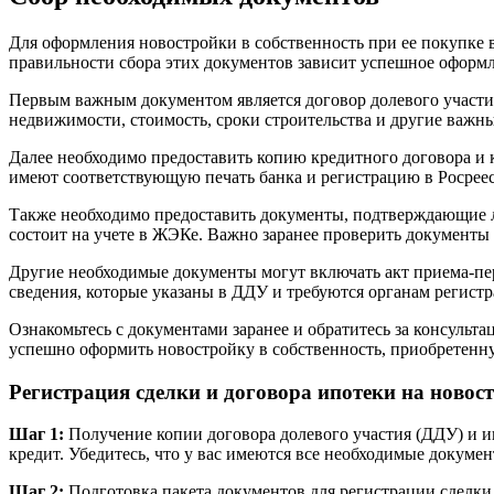
Для оформления новостройки в собственность при ее покупке 
правильности сбора этих документов зависит успешное оформ
Первым важным документом является договор долевого участия
недвижимости, стоимость, сроки строительства и другие важн
Далее необходимо предоставить копию кредитного договора и к
имеют соответствующую печать банка и регистрацию в Росреес
Также необходимо предоставить документы, подтверждающие ли
состоит на учете в ЖЭКе. Важно заранее проверить документы
Другие необходимые документы могут включать акт приема-пер
сведения, которые указаны в ДДУ и требуются органам регист
Ознакомьтесь с документами заранее и обратитесь за консуль
успешно оформить новостройку в собственность, приобретенн
Регистрация сделки и договора ипотеки на новос
Шаг 1:
Получение копии договора долевого участия (ДДУ) и ип
кредит. Убедитесь, что у вас имеются все необходимые докум
Шаг 2:
Подготовка пакета документов для регистрации сделки 