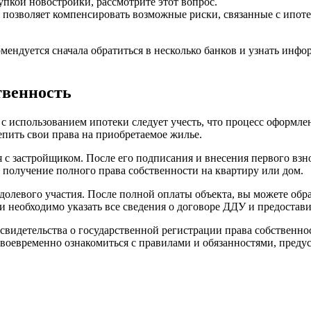
пкой новостройки, рассмотрите этот вопрос.
я позволяет компенсировать возможные риски, связанные с ипо
комендуется сначала обратиться в несколько банков и узнать ин
твенность
с использованием ипотеки следует учесть, что процесс оформле
пить свои права на приобретаемое жилье.
 с застройщиком. После его подписания и внесения первого взн
 получение полного права собственности на квартиру или дом.
долевого участия. После полной оплаты объекта, вы можете обра
ии необходимо указать все сведения о договоре ДДУ и предоста
 свидетельства о государственной регистрации права собственн
 своевременно ознакомиться с правилами и обязанностями, пре