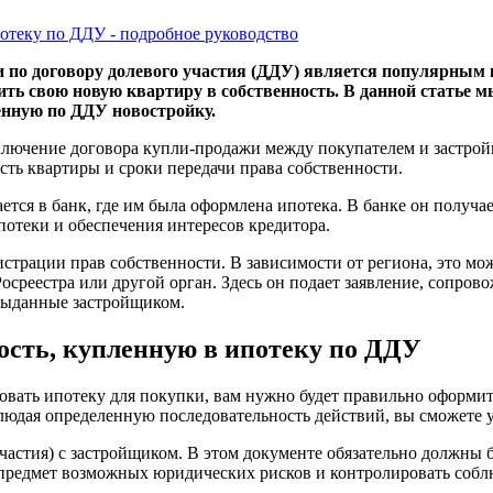
и по договору долевого участия (ДДУ) является популярным
ить свою новую квартиру в собственность. В данной статье
енную по ДДУ новостройку.
ключение договора купли-продажи между покупателем и застро
сть квартиры и сроки передачи права собственности.
тся в банк, где им была оформлена ипотека. В банке он получае
потеки и обеспечения интересов кредитора.
истрации прав собственности. В зависимости от региона, это м
 Росреестра или другой орган. Здесь он подает заявление, сопр
 выданные застройщиком.
ость, купленную в ипотеку по ДДУ
вать ипотеку для покупки, вам нужно будет правильно оформить
людая определенную последовательность действий, вы сможете 
астия) с застройщиком. В этом документе обязательно должны 
а предмет возможных юридических рисков и контролировать собл