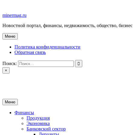
Перейти
к
minermag.ru
содержимому
Новостной портал, финансы, недвижимость, общество, бизнес
Меню
Политика конфиденциальности
Обратная связь
Поиск:
×
minermag.ru
Новостной портал, финансы, недвижимость, общество, бизнес
Меню
Финансы
Продукция
Экономика
Банковский сектор
Депозиты