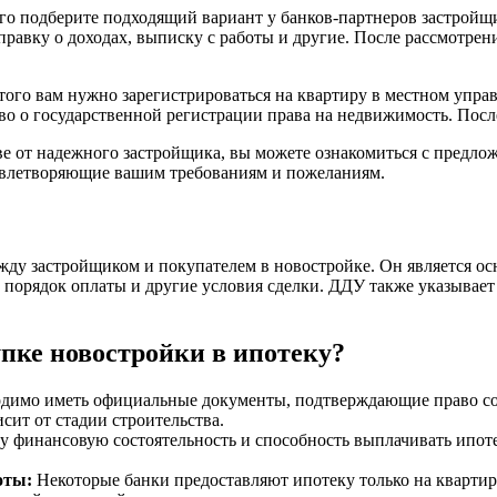
ого подберите подходящий вариант у банков-партнеров застрой
справку о доходах, выписку с работы и другие. После рассмотрен
того вам нужно зарегистрироваться на квартиру в местном упра
во о государственной регистрации права на недвижимость. Посл
ве от надежного застройщика, вы можете ознакомиться с предло
довлетворяющие вашим требованиям и пожеланиям.
жду застройщиком и покупателем в новостройке. Он является о
, порядок оплаты и другие условия сделки. ДДУ также указывае
пке новостройки в ипотеку?
димо иметь официальные документы, подтверждающие право соб
сит от стадии строительства.
у финансовую состоятельность и способность выплачивать ипот
оты:
Некоторые банки предоставляют ипотеку только на кварти