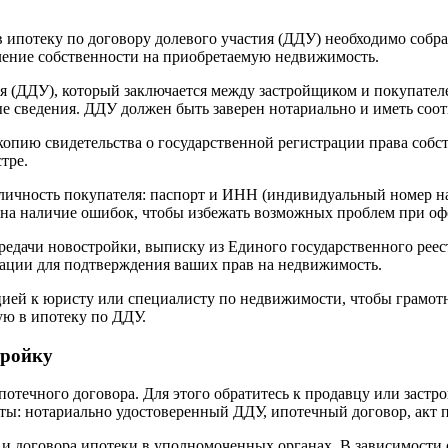
в ипотеку по договору долевого участия (ДДУ) необходимо собр
ление собственности на приобретаемую недвижимость.
 (ДДУ), который заключается между застройщиком и покупателе
ые сведения. ДДУ должен быть заверен нотариально и иметь со
опию свидетельства о государственной регистрации права собст
тре.
чность покупателя: паспорт и ИНН (индивидуальный номер нало
 на наличие ошибок, чтобы избежать возможных проблем при оф
едачи новостройки, выписку из Единого государственного реес
рации для подтверждения ваших прав на недвижимость.
тацией к юристу или специалисту по недвижимости, чтобы грамо
ую в ипотеку по ДДУ.
тройку
отечного договора. Для этого обратитесь к продавцу или застр
енты: нотариально удостоверенный ДДУ, ипотечный договор, акт
и договора ипотеки в уполномоченных органах. В зависимости о