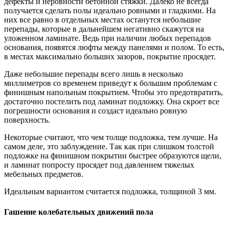
дефекты и неровности бетонной стяжки. Далеко не всегда
получается сделать полы идеально ровными и гладкими. На
них все равно в отдельных местах останутся небольшие
перепады, которые в дальнейшем негативно скажутся на
уложенном ламинате. Ведь при наличии любых перепадов
основания, появятся люфты между панелями и полом. То есть,
в местах максимально больших зазоров, покрытие просядет.
Даже небольшие перепады всего лишь в несколько
миллиметров со временем приведут к большим проблемам с
финишным напольным покрытием. Чтобы это предотвратить,
достаточно постелить под ламинат подложку. Она скроет все
погрешности основания и создаст идеально ровную
поверхность.
Некоторые считают, что чем толще подложка, тем лучше. На
самом деле, это заблуждение. Так как при слишком толстой
подложке на финишном покрытии быстрее образуются щели,
и ламинат попросту просядет под давлением тяжелых
мебельных предметов.
Идеальным вариантом считается подложка, толщиной 3 мм.
Гашение колебательных движений пола