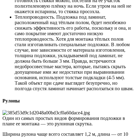
готовность стяжки можно, постелив на её участок
полиэтиленовую плёнку на ночь. Если утром на ней не
окажется испарины, то стяжка просохла.
Теплопроводность. Подложка под ламинат,
расположенный над тёплым полом, будет неизбежно
снижать эффективность его работы, поскольку и она, и
само покрытие имеют достаточно низкую
теплопроводность. Хотя для монтажа тёплых полов
стали изготавливать специальные подложки. В любом
случае, вне зависимости от материала изготовления,
толщина подложки, укладываемой под ламинат, не
должна быть больше 3 мм. Правда, встречаются
недобросовестные мастера, которые, пытаясь скрыть
допущенные ими же недостатки при выравнивании
основания, используют толстые подкладки (4-5 мм).
Такой объект при сдаче выглядит безупречно, но
полгода спустя ламинат начинает расползаться по швам.
Рулоны
Один из самых простых видов формирования подложки в
плане ее монтажа — это рулонная скрутка.
Ширина рулона чаще всего составляет 1,2 м, длина — от 10