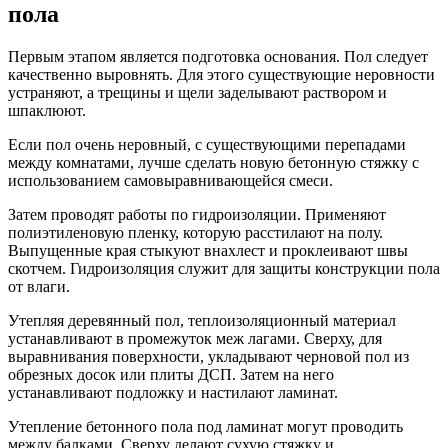
пола
Первым этапом является подготовка основания. Пол следует
качественно выровнять. Для этого существующие неровности
устраняют, а трещины и щели заделывают раствором и
шпаклюют.
Если пол очень неровный, с существующими перепадами
между комнатами, лучше сделать новую бетонную стяжку с
использованием самовыравнивающейся смеси.
Затем проводят работы по гидроизоляции. Применяют
полиэтиленовую пленку, которую расстилают на полу.
Выпущенные края стыкуют внахлест и проклеивают швы
скотчем. Гидроизоляция служит для защиты конструкции пола
от влаги.
Утепляя деревянный пол, теплоизоляционный материал
устанавливают в промежуток меж лагами. Сверху, для
выравнивания поверхности, укладывают черновой пол из
обрезных досок или плиты ДСП. Затем на него
устанавливают подложку и настилают ламинат.
Утепление бетонного пола под ламинат могут проводить
между балками. Сверху делают сухую стяжку и