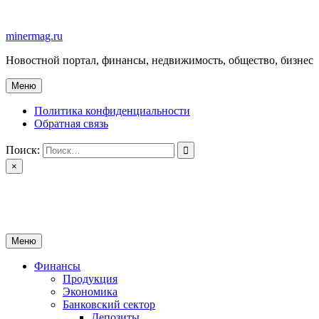
Перейти
к
minermag.ru
содержимому
Новостной портал, финансы, недвижимость, общество, бизнес
Меню
Политика конфиденциальности
Обратная связь
Поиск:
×
minermag.ru
Новостной портал, финансы, недвижимость, общество, бизнес
Меню
Финансы
Продукция
Экономика
Банковский сектор
Депозиты