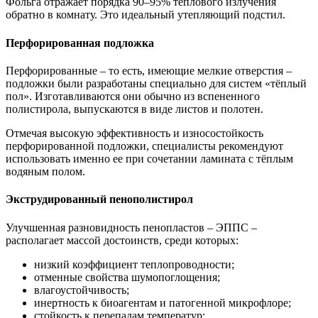
Фольга отражает порядка 90–95% теплового излучения
обратно в комнату. Это идеальный утепляющий подстил.
Перфорированная подложка
Перфорированные – то есть, имеющие мелкие отверстия –
подложки были разработаны специально для систем «тёплый
пол». Изготавливаются они обычно из вспененного
полистирола, выпускаются в виде листов и полотен.
Отмечая высокую эффективность и износостойкость
перфорированной подложки, специалисты рекомендуют
использовать именно ее при сочетании ламината с тёплым
водяным полом.
Экструдированный пенополистирол
Улучшенная разновидность пенопластов – ЭППС –
располагает массой достоинств, среди которых:
низкий коэффициент теплопроводности;
отменные свойства шумопоглощения;
влагоустойчивость;
инертность к биоагентам и патогенной микрофлоре;
стойкость к перепадам температур;