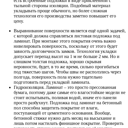
есть встроенные подложки в виде приклеенной с
тыльной стороны изоляции. Подобный материал
укладывать проще обычного, но более сложная
технология его производства заметно повышает его
цену.
Выравнивание поверхности является ещё одной задачей,
с которой должна справляться листовая подложка под
ламинат. При монтаже этого покрытия очень важно
нивелировать поверхность, поскольку от этого будет
зависеть долговечность замков. Технология укладки
допускает перепад высот на 1 м не больше 2 мм. Но и
слишком толстая подложка, хорошо скрывая
неровности, будет, в то же время, сильно прогибаться
под тяжестью шагов. Чтобы швы не расползлись через
полгода, поверхность пола нужно тщательно
подготовить перед укладкой ламината.
Гидроизоляция. Ламинат – это просто прессованная
бумага, поэтому даже самые его влагостойкие модели не
стоит испытывать, поливая водой, иначе его панели
просто разбухнут. Подложка под ламинат на бетонный
пол способна защитить покрытие от влаги,
поступающей от цементного основания. Вообще,
бетонной стяжке нужно дать месяц на высыхание и
лишь потом настилать финишное покрытие. Проверить