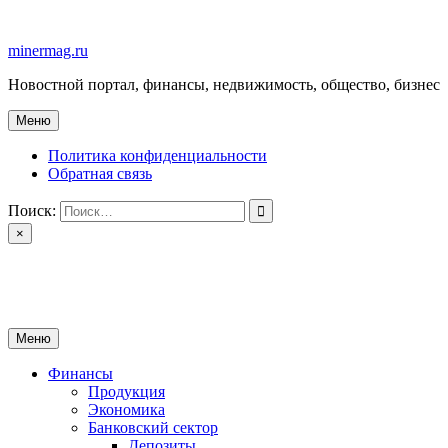
Перейти
к
minermag.ru
содержимому
Новостной портал, финансы, недвижимость, общество, бизнес
Меню
Политика конфиденциальности
Обратная связь
Поиск:
×
minermag.ru
Новостной портал, финансы, недвижимость, общество, бизнес
Меню
Финансы
Продукция
Экономика
Банковский сектор
Депозиты