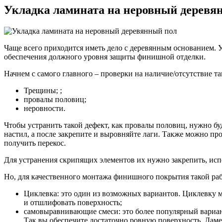
Укладка ламината на неровный деревя
Чаще всего приходится иметь дело с деревянным основанием. 
обеспечения должного уровня защиты финишной отделки.
Начнем с самого главного – проверки на наличие/отсутствие та
Трещины; ;
провалы половиц;
неровности.
Чтобы устранить такой дефект, как провалы половиц, нужно бу
настил, а после закрепите и выровняйте лаги. Также можно про
получить перекос.
Для устранения скрипящих элементов их нужно закрепить, испо
Но, для качественного монтажа финишного покрытия такой раб
Циклевка: это один из возможных вариантов. Циклевку 
и отшлифовать поверхность;
самовыравнивающие смеси: это более популярный вариант,
Так вы обеспечите достаточно ровную поверхность. Ламел