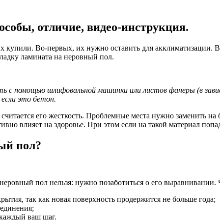
особы, отличие, видео-инструкция.
 их купили. Во-первых, их нужно оставить для акклиматизации. 
кладку ламината на неровный пол.
ь с помощью шлифовальной машинки или листов фанеры (в завис
если это бетон.
читается его жесткость. Проблемные места нужно заменить на 
вно влияет на здоровье. При этом если на такой материал попад
ый пол?
неровный пол нельзя: нужно позаботиться о его выравнивании. Ч
ытия, так как новая поверхность продержится не больше года;
оединения;
каждый ваш шаг.