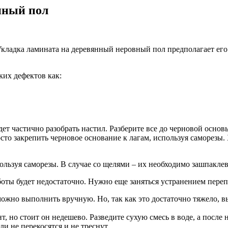
нный пол
Укладка ламината на деревянный неровный пол предполагает его
ких дефектов как:
дет частично разобрать настил. Разберите все до черновой осн
сто закрепить черновое основание к лагам, используя саморезы.
льзуя саморезы. В случае со щелями – их необходимо зашпаклев
оты будет недостаточно. Нужно еще заняться устранением переп
можно выполнить вручную. Но, так как это достаточно тяжело, 
 но стоит он недешево. Разведите сухую смесь в воде, а после 
и не перекосятся и не треснут.