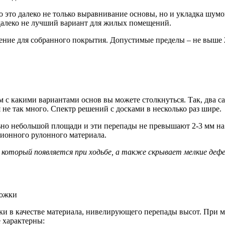
о это далеко не только выравнивание основы, но и укладка шум
 далеко не лучший вариант для жилых помещений.
ение для собранного покрытия. Допустимые пределы – не выше 2
м с какими вариантами основ вы можете столкнуться. Так, два 
 не так много. Спектр решений с досками в несколько раз шире.
о небольшой площади и эти перепады не превышают 2-3 мм на 1
ионного рулонного материала.
который появляется при ходьбе, а также скрывает мелкие деф
ки в качестве материала, нивелирующего перепады высот. При м
 характерны: