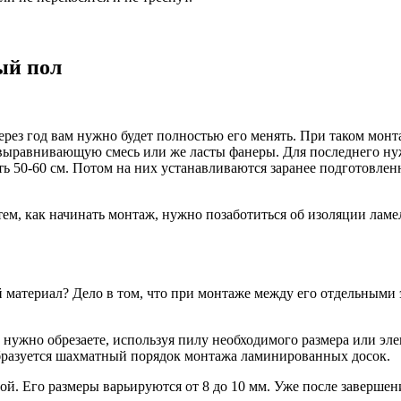
ый пол
ерез год вам нужно будет полностью его менять. При таком мон
овыравнивающую смесь или же ласты фанеры. Для последнего ну
ь 50-60 см. Потом на них устанавливаются заранее подготовле
тем, как начинать монтаж, нужно позаботиться об изоляции ламе
атериал? Дело в том, что при монтаже между его отдельными э
нужно обрезаете, используя пилу необходимого размера или элект
бразуется шахматный порядок монтажа ламинированных досок.
ой. Его размеры варьируются от 8 до 10 мм. Уже после заверш