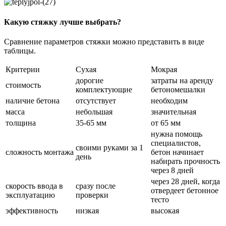
Какую стяжку лучше выбрать?
Сравнение параметров стяжки можно представить в виде
таблицы.
Критерии
Сухая
Мокрая
дорогие
затраты на аренду
стоимость
комплектующие
бетономешалки
наличие бетона
отсутствует
необходим
масса
небольшая
значительная
толщина
35-65 мм
от 65 мм
нужна помощь
специалистов,
своими руками за 1
сложность монтажа
бетон начинает
день
набирать прочность
через 8 дней
через 28 дней, когда
скорость ввода в
сразу после
отвердеет бетонное
эксплуатацию
проверки
тесто
эффективность
низкая
высокая