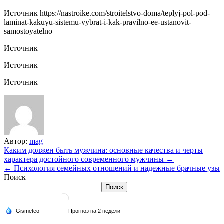
Источник
https://nastroike.com/stroitelstvo-doma/teplyj-pol-pod-
laminat-kakuyu-sistemu-vybrat-i-kak-pravilno-ee-ustanovit-
samostoyatelno
Источник
Источник
Источник
Автор:
mag
Навигация
Каким должен быть мужчина: основные качества и черты
характера достойного современного мужчины →
по
← Психология семейных отношений и надежные брачные узы
записям
Поиск
Поиск