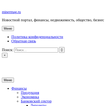
Перейти
к
minermag.ru
содержимому
Новостной портал, финансы, недвижимость, общество, бизнес
Меню
Политика конфиденциальности
Обратная связь
Поиск:
×
minermag.ru
Новостной портал, финансы, недвижимость, общество, бизнес
Меню
Финансы
Продукция
Экономика
Банковский сектор
Депозиты