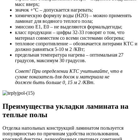
масс вверх;
значок +°С – допускается нагревать;
химическую формулу воды (Н2О) – можно применять
ламинат для водяного теплого пола;
эмиссию Е1, Е0 – не выделяются формальдегиды;
класс продукции – цифры 32-33 говорят о том, что
материал совместим со всеми системами обогрева;
тепловое сопротивление – обозначается литерами КТС и
должно равняться 5-10 м 2 /КВт;
предельная температура нагрева – оптимальная 27
градусов, максимум 30 градусов.
Совет! При определении КТС учитывайте, что в
сумме показатель для досок и материала не
должен быть больше 0, 15 м 2 /КВт.
Преимущества укладки ламината на
теплые полы
Отделка напольных конструкций ламинатом пользуется
популярностью по причинам удобства использования,
красивой фактуры, разнообразных цветовых сочетаний.