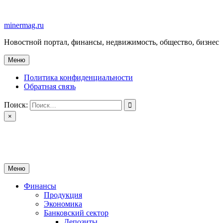
Перейти
к
minermag.ru
содержимому
Новостной портал, финансы, недвижимость, общество, бизнес
Меню
Политика конфиденциальности
Обратная связь
Поиск:
×
minermag.ru
Новостной портал, финансы, недвижимость, общество, бизнес
Меню
Финансы
Продукция
Экономика
Банковский сектор
Депозиты