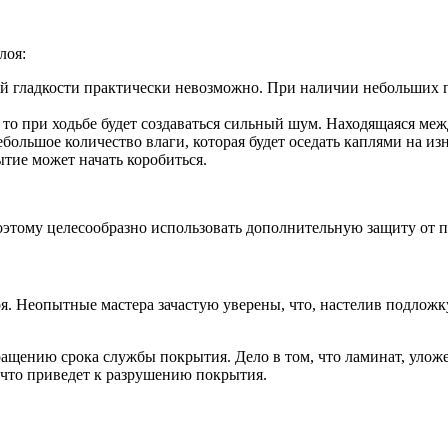
лоя:
й гладкости практически невозможно. При наличии небольших п
 то при ходьбе будет создаваться сильный шум. Находящаяся м
большое количество влаги, которая будет оседать каплями на и
ытие может начать коробиться.
поэтому целесообразно использовать дополнительную защиту от п
. Неопытные мастера зачастую уверены, что, настелив подложку
кращению срока службы покрытия. Дело в том, что ламинат, улож
 что приведет к разрушению покрытия.