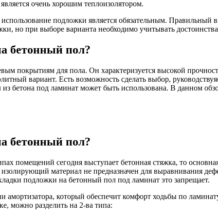
 является очень хорошим теплоизолятором.
то использование подложки является обязательным. Правильный 
ки, но при выборе варианта необходимо учитывать достоинства 
на бетонный пол?
евым покрытиям для пола. Он характеризуется высокой прочнос
тный вариант. Есть возможность сделать выбор, руководствуяс
 из бетона под ламинат может быть использована. В данном обзо
на бетонный пол?
типах помещений сегодня выступает бетонная стяжка, то основна
ый изолирующий материал не предназначен для выравнивания деф
ладки подложки на бетонный пол под ламинат это запрещает.
 амортизатора, который обеспечит комфорт ходьбы по ламинат
е, можно разделить на 2-ва типа: