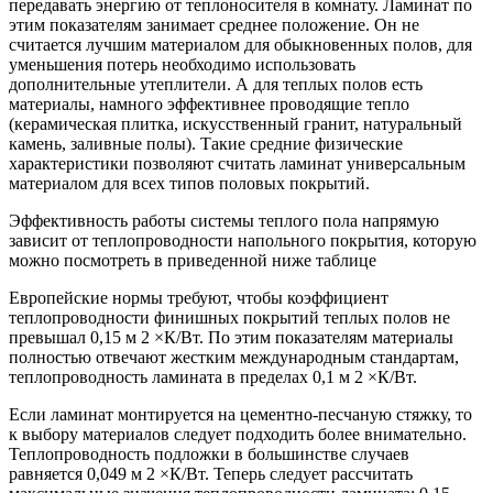
передавать энергию от теплоносителя в комнату. Ламинат по
этим показателям занимает среднее положение. Он не
считается лучшим материалом для обыкновенных полов, для
уменьшения потерь необходимо использовать
дополнительные утеплители. А для теплых полов есть
материалы, намного эффективнее проводящие тепло
(керамическая плитка, искусственный гранит, натуральный
камень, заливные полы). Такие средние физические
характеристики позволяют считать ламинат универсальным
материалом для всех типов половых покрытий.
Эффективность работы системы теплого пола напрямую
зависит от теплопроводности напольного покрытия, которую
можно посмотреть в приведенной ниже таблице
Европейские нормы требуют, чтобы коэффициент
теплопроводности финишных покрытий теплых полов не
превышал 0,15 м 2 ×К/Вт. По этим показателям материалы
полностью отвечают жестким международным стандартам,
теплопроводность ламината в пределах 0,1 м 2 ×К/Вт.
Если ламинат монтируется на цементно-песчаную стяжку, то
к выбору материалов следует подходить более внимательно.
Теплопроводность подложки в большинстве случаев
равняется 0,049 м 2 ×К/Вт. Теперь следует рассчитать