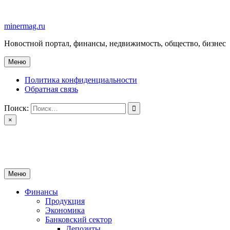
Перейти
к
minermag.ru
содержимому
Новостной портал, финансы, недвижимость, общество, бизнес
Меню
Политика конфиденциальности
Обратная связь
Поиск:
×
minermag.ru
Новостной портал, финансы, недвижимость, общество, бизнес
Меню
Финансы
Продукция
Экономика
Банковский сектор
Депозиты