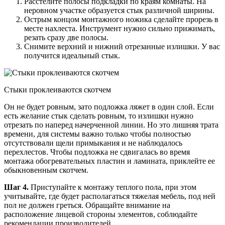
Расстелите полосы подкладки по краям комнаты. На
неровном участке образуется стык различной ширины.
Острым концом монтажного ножика сделайте прорезь в
месте нахлеста. Инструмент нужно сильно прижимать,
резать сразу две полосы.
Снимите верхний и нижний отрезанные излишки. У вас
получится идеальный стык.
Стыки проклеиваются скотчем
Он не будет ровным, зато подложка ляжет в один слой. Если
есть желание стык сделать ровным, то излишки нужно
отрезать по наперед начерченной линии. Но это лишняя трата
времени, для системы важно только чтобы полностью
отсутствовали щели примыкания и не наблюдалось
перехлестов. Чтобы подложка не сдвигалась во время
монтажа обогревательных пластин и ламината, приклейте ее
обыкновенным скотчем.
Шаг 4.
Приступайте к монтажу теплого пола, при этом
учитывайте, где будет располагаться тяжелая мебель, под ней
пол не должен греться. Обращайте внимание на
расположение лицевой стороны элементов, соблюдайте
рекомендации производителей.