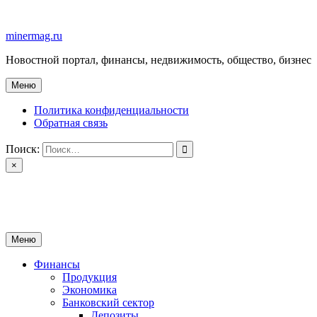
Перейти
к
minermag.ru
содержимому
Новостной портал, финансы, недвижимость, общество, бизнес
Меню
Политика конфиденциальности
Обратная связь
Поиск:
×
minermag.ru
Новостной портал, финансы, недвижимость, общество, бизнес
Меню
Финансы
Продукция
Экономика
Банковский сектор
Депозиты