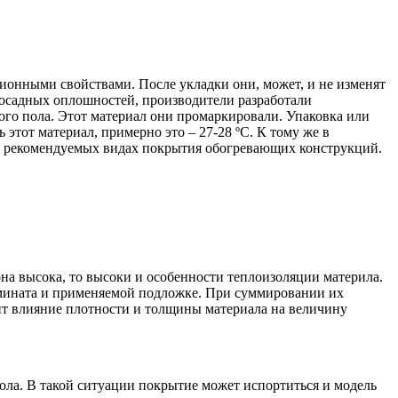
онными свойствами. После укладки они, может, и не изменят
 досадных оплошностей, производители разработали
ого пола. Этот материал они промаркировали. Упаковка или
 этот материал, примерно это – 27-28 ºС. К тому же в
 о рекомендуемых видах покрытия обогревающих конструкций.
на высока, то высоки и особенности теплоизоляции материла.
амината и применяемой подложке. При суммировании их
ит влияние плотности и толщины материала на величину
ла. В такой ситуации покрытие может испортиться и модель