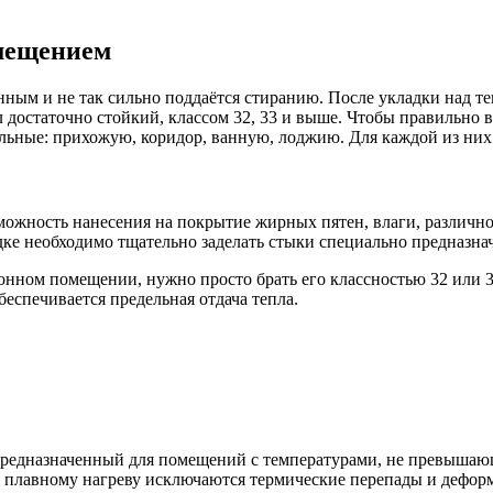
омещением
енным и не так сильно поддаётся стиранию. После укладки над т
достаточно стойкий, классом 32, 33 и выше. Чтобы правильно в
ьные: прихожую, коридор, ванную, лоджию. Для каждой из них 
можность нанесения на покрытие жирных пятен, влаги, различн
дке необходимо тщательно заделать стыки специально предназн
хонном помещении, нужно просто брать его классностью 32 или 
еспечивается предельная отдача тепла.
предназначенный для помещений с температурами, не превышающ
плавному нагреву исключаются термические перепады и деформ