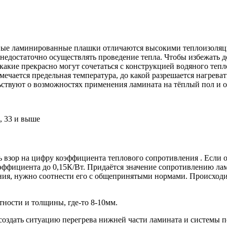
ные ламинированные плашки отличаются высокими теплоизоляци
и недостаточно осуществлять проведение тепла. Чтобы избежать
акие прекрасно могут сочетаться с конструкцией водяного тепл
ечается предельная температура, до какой разрешается нагревать
ьствуют о возможностях применения ламината на тёплый пол и
, 33 и выше
взор на цифру коэффициента теплового сопротивления . Если о
эффициента до 0,15К/Вт. Придаётся значение сопротивлению л
ния, нужно соотнести его с общепринятыми нормами. Происход
ности и толщины, где-то 8-10мм.
здать ситуацию перегрева нижней части ламината и системы по