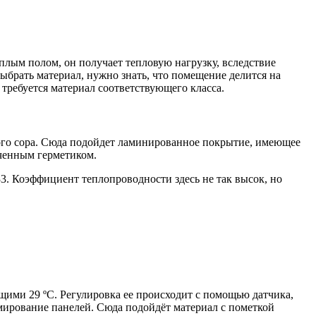
еплым полом, он получает тепловую нагрузку, вследствие
ыбрать материал, нужно знать, что помещение делится на
требуется материал соответствующего класса.
ого сора. Сюда подойдет ламинированное покрытие, имеющее
аченным герметиком.
33. Коэффициент теплопроводности здесь не так высок, но
ими 29 ºС. Регулировка ее происходит с помощью датчика,
ирование панелей. Сюда подойдёт материал с пометкой