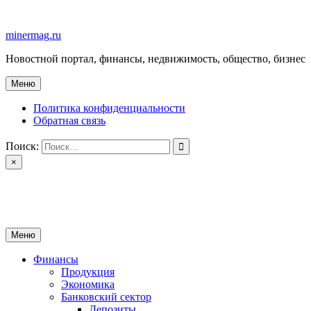
Перейти
к
minermag.ru
содержимому
Новостной портал, финансы, недвижимость, общество, бизнес
Меню
Политика конфиденциальности
Обратная связь
Поиск:
×
minermag.ru
Новостной портал, финансы, недвижимость, общество, бизнес
Меню
Финансы
Продукция
Экономика
Банковский сектор
Депозиты