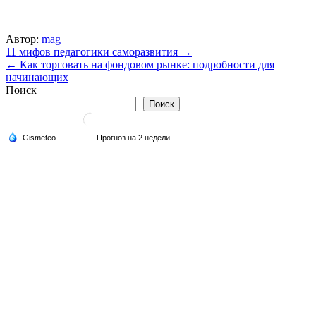
Автор:
mag
Навигация
11 мифов педагогики саморазвития →
← Как торговать на фондовом рынке: подробности для
по
начинающих
записям
Поиск
Поиск