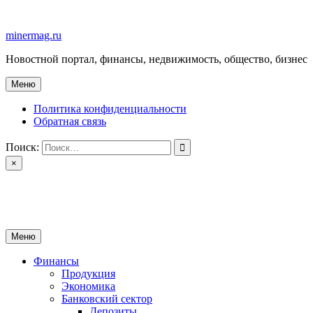
Перейти
к
minermag.ru
содержимому
Новостной портал, финансы, недвижимость, общество, бизнес
Меню
Политика конфиденциальности
Обратная связь
Поиск:
×
minermag.ru
Новостной портал, финансы, недвижимость, общество, бизнес
Меню
Финансы
Продукция
Экономика
Банковский сектор
Депозиты