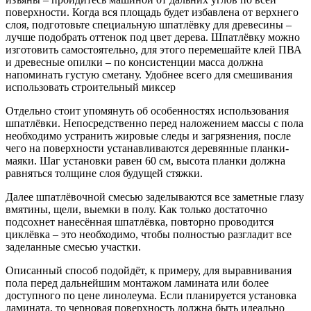
поверхности. Когда вся площадь будет избавлена от верхнего
слоя, подготовьте специальную шпатлёвку для древесины –
лучше подобрать оттенок под цвет дерева. Шпатлёвку можно
изготовить самостоятельно, для этого перемешайте клей ПВА
и древесные опилки – по консистенции масса должна
напоминать густую сметану. Удобнее всего для смешивания
использовать строительный миксер
Отдельно стоит упомянуть об особенностях использования
шпатлёвки. Непосредственно перед наложением массы с пола
необходимо устранить жировые следы и загрязнения, после
чего на поверхности устанавливаются деревянные планки-
маяки. Шаг установки равен 60 см, высота планки должна
равняться толщине слоя будущей стяжки.
Далее шпатлёвочной смесью заделываются все заметные глазу
вмятины, щели, выемки в полу. Как только достаточно
подсохнет нанесённая шпатлёвка, повторно проводится
циклёвка – это необходимо, чтобы полностью разгладит все
заделанные смесью участки.
Описанный способ подойдёт, к примеру, для выравнивания
пола перед дальнейшим монтажом ламината или более
доступного по цене линолеума. Если планируется установка
ламината, то черновая поверхность должна быть идеально