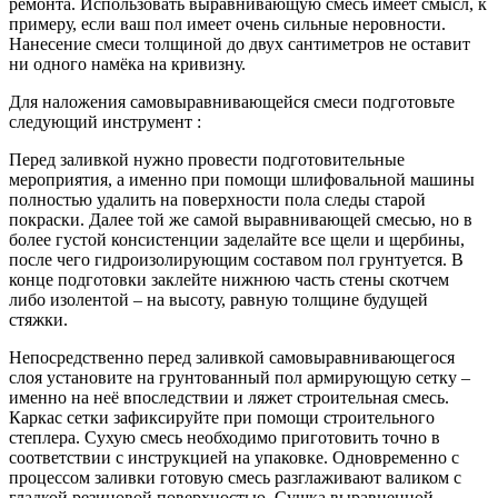
ремонта. Использовать выравнивающую смесь имеет смысл, к
примеру, если ваш пол имеет очень сильные неровности.
Нанесение смеси толщиной до двух сантиметров не оставит
ни одного намёка на кривизну.
Для наложения самовыравнивающейся смеси подготовьте
следующий инструмент :
Перед заливкой нужно провести подготовительные
мероприятия, а именно при помощи шлифовальной машины
полностью удалить на поверхности пола следы старой
покраски. Далее той же самой выравнивающей смесью, но в
более густой консистенции заделайте все щели и щербины,
после чего гидроизолирующим составом пол грунтуется. В
конце подготовки заклейте нижнюю часть стены скотчем
либо изолентой – на высоту, равную толщине будущей
стяжки.
Непосредственно перед заливкой самовыравнивающегося
слоя установите на грунтованный пол армирующую сетку –
именно на неё впоследствии и ляжет строительная смесь.
Каркас сетки зафиксируйте при помощи строительного
степлера. Сухую смесь необходимо приготовить точно в
соответствии с инструкцией на упаковке. Одновременно с
процессом заливки готовую смесь разглаживают валиком с
гладкой резиновой поверхностью. Сушка выравненной