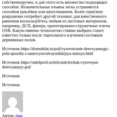
собственноручно, и для этого есть множество подходящих
способов. Незначительные изъяны легко устраняются
способом циклёвки или шпатлеванием. Более серьёзное
разрушение потребует другой техники: для качественного
равнения воспользуйтесь любым из листовых материалов,
например, ДСП, фанера, ориентировано-стружечные плиты
OSB. Какую именно технологию стяжки выбрать станет
известно только после тщательного изучения состояния
деревянных полов.
Источник
https://domsdelat.ru/poli/vyravnivanie-derevyannogo-
pola-sposoby-i-samovyravnivayushhejsya-smesyu.html
Источник
https://otdelprofi.ru/info/articles/kak-vyrovnyat-
derevyannyy-pol/
Источник
Источник
Автор:
mag