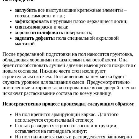
заглубить
все выступающие крепежные элементы –
гвозди, саморезы и т.д.;
зафиксировать
шурупами плохо держащиеся доски;
снять
слои
краски и лака;
хорошо
отшлифовать
поверхность;
заделать дефекты
пола специальной акриловой
мастикой.
После проделанной подготовки на пол наносится грунтовка,
обладающая хорошими показателями влагостойкости. Она
будет способствовать лучшей адгезии имеющегося покрытия с
новым составом. Нижние части стен изолируют
строительным скотчем. Поставленная на нем метка будет
служить уровнем для заливания смеси. Предусмотрительно
постеленные и хорошо зафиксированные возле дверей пленки
исключат растаскивание состава по всему жилищу.
Непосредственно процесс происходит следующим образом:
На пол крепится армирующий каркас. Для этого
используется строительный степлер;
Состав разводится строго согласно инструкции,
оставляется на пятнадцать минут;
На пол наливается смесь и распределяется равномерно