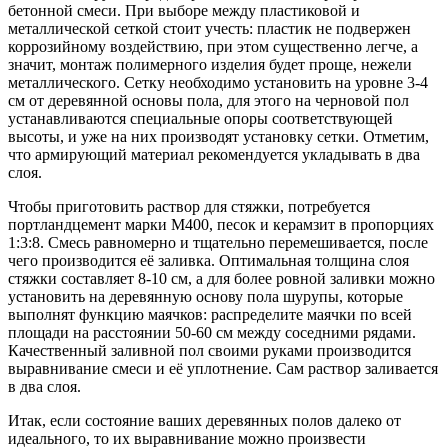
бетонной смеси. При выборе между пластиковой и
металлической сеткой стоит учесть: пластик не подвержен
коррозийному воздействию, при этом существенно легче, а
значит, монтаж полимерного изделия будет проще, нежели
металлического. Сетку необходимо установить на уровне 3-4
см от деревянной основы пола, для этого на черновой пол
устанавливаются специальные опоры соответствующей
высоты, и уже на них производят установку сетки. Отметим,
что армирующий материал рекомендуется укладывать в два
слоя.
Чтобы приготовить раствор для стяжки, потребуется
портландцемент марки М400, песок и керамзит в пропорциях
1:3:8. Смесь равномерно и тщательно перемешивается, после
чего производится её заливка. Оптимальная толщина слоя
стяжки составляет 8-10 см, а для более ровной заливки можно
установить на деревянную основу пола шурупы, которые
выполнят функцию маячков: распределите маячки по всей
площади на расстоянии 50-60 см между соседними рядами.
Качественный заливной пол своими руками производится
выравнивание смеси и её уплотнение. Сам раствор заливается
в два слоя.
Итак, если состояние ваших деревянных полов далеко от
идеального, то их выравнивание можно произвести