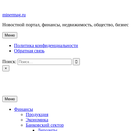
Перейти
к
minermag.ru
содержимому
Новостной портал, финансы, недвижимость, общество, бизнес
Меню
Политика конфиденциальности
Обратная связь
Поиск:
×
minermag.ru
Новостной портал, финансы, недвижимость, общество, бизнес
Меню
Финансы
Продукция
Экономика
Банковский сектор
Депозиты