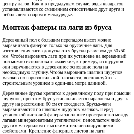
центру лагов. Как и в предыдущем случае, ряды квадратов
устанавливаются со смещением относительно друг друга и
небольшим зазором в междурядье.
Монтаж фанеры на лаги из бруса
Деревянный пол с большим перепадом высот можно
выравнивать фанерой только на брусочные лаги. Для
изготовления лагов допускаются бруски размером до 50х50
мм. Чтобы выровнять лаги при их установке на деревянный
пол можно использовать «маячки», к примеру, из шурупов –
они вкручиваются в деревянное основание пола на
необходимую глубину. Чтобы выровнять шляпки шурупов-
маячков по горизонтальной плоскости, воспользуйтесь
строительным уровнем в один-два метра длинной.
Деревянные брусья крепятся к деревянному полу при помощи
шурупов, при этом брус устанавливается параллельно друг к
другу на расстоянии 60 см от соседнего. Брусья-лаги
выравниваются по шляпкам шурупов-маячков. Перед
установкой листовой фанеры заполните пространство между
лагами минераловатным утеплителем, пенопластом либо
другим материалом с высокими теплоизолирующими
свойствами. Крепление фанерных листов на лаги