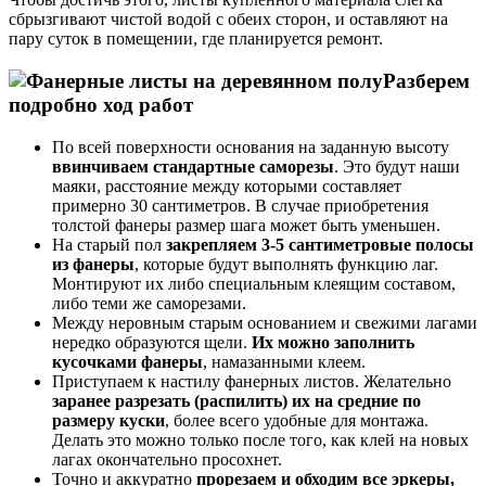
сбрызгивают чистой водой с обеих сторон, и оставляют на
пару суток в помещении, где планируется ремонт.
Разберем
подробно ход работ
По всей поверхности основания на заданную высоту
ввинчиваем стандартные саморезы
. Это будут наши
маяки, расстояние между которыми составляет
примерно 30 сантиметров. В случае приобретения
толстой фанеры размер шага может быть уменьшен.
На старый пол
закрепляем 3-5 сантиметровые полосы
из фанеры
, которые будут выполнять функцию лаг.
Монтируют их либо специальным клеящим составом,
либо теми же саморезами.
Между неровным старым основанием и свежими лагами
нередко образуются щели.
Их можно заполнить
кусочками фанеры
, намазанными клеем.
Приступаем к настилу фанерных листов. Желательно
заранее разрезать (распилить) их на средние по
размеру куски
, более всего удобные для монтажа.
Делать это можно только после того, как клей на новых
лагах окончательно просохнет.
Точно и аккуратно
прорезаем и обходим все эркеры,