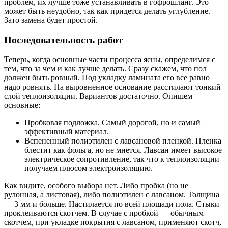
проблем, их лучше тоже устанавливать в гофрошланг. Это
может быть неудобно, так как придется делать углубление.
Зато замена будет простой.
Последовательность работ
Теперь, когда основные части процесса ясны, определимся с
тем, что за чем и как лучше делать. Сразу скажем, что пол
должен быть ровный. Под укладку ламината его все равно
надо ровнять. На выровненное основание расстилают тонкий
слой теплоизоляции. Вариантов достаточно. Опишем
основные:
Пробковая подложка. Самый дорогой, но и самый
эффективный материал.
Вспененный полиэтилен с лавсановой пленкой. Пленка
блестит как фольга, но не мнется. Лавсан имеет высокое
электрическое сопротивление, так что к теплоизоляции
получаем плюсом электроизоляцию.
Как видите, особого выбора нет. Либо пробка (но не
рулонная, а листовая), либо полиэтилен с лавсаном. Толщина
— 3 мм и больше. Настилается по всей площади пола. Стыки
проклеиваются скотчем. В случае с пробкой — обычным
скотчем, при укладке покрытия с лавсаном, применяют скотч,