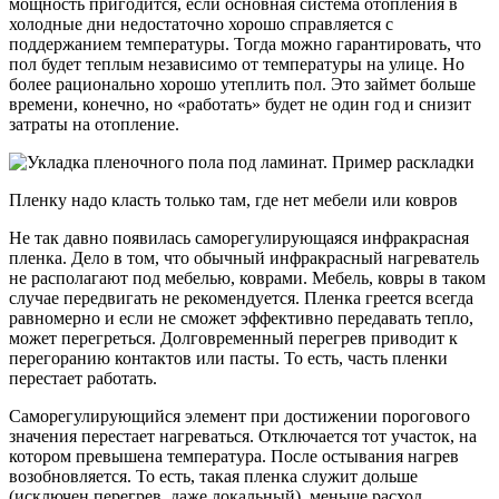
мощность пригодится, если основная система отопления в
холодные дни недостаточно хорошо справляется с
поддержанием температуры. Тогда можно гарантировать, что
пол будет теплым независимо от температуры на улице. Но
более рационально хорошо утеплить пол. Это займет больше
времени, конечно, но «работать» будет не один год и снизит
затраты на отопление.
Пленку надо класть только там, где нет мебели или ковров
Не так давно появилась саморегулирующаяся инфракрасная
пленка. Дело в том, что обычный инфракрасный нагреватель
не располагают под мебелью, коврами. Мебель, ковры в таком
случае передвигать не рекомендуется. Пленка греется всегда
равномерно и если не сможет эффективно передавать тепло,
может перегреться. Долговременный перегрев приводит к
перегоранию контактов или пасты. То есть, часть пленки
перестает работать.
Саморегулирующийся элемент при достижении порогового
значения перестает нагреваться. Отключается тот участок, на
котором превышена температура. После остывания нагрев
возобновляется. То есть, такая пленка служит дольше
(исключен перегрев, даже локальный), меньше расход