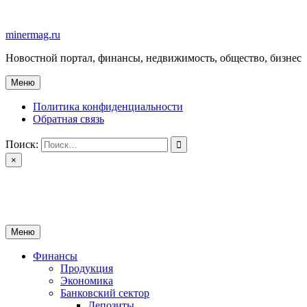
Перейти
к
minermag.ru
содержимому
Новостной портал, финансы, недвижимость, общество, бизнес
Меню
Политика конфиденциальности
Обратная связь
Поиск:
×
minermag.ru
Новостной портал, финансы, недвижимость, общество, бизнес
Меню
Финансы
Продукция
Экономика
Банковский сектор
Депозиты