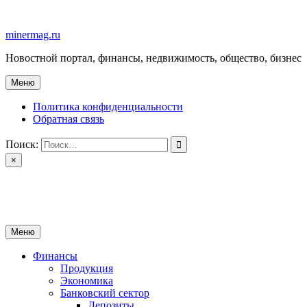
Перейти
к
minermag.ru
содержимому
Новостной портал, финансы, недвижимость, общество, бизнес
Меню
Политика конфиденциальности
Обратная связь
Поиск:
×
minermag.ru
Новостной портал, финансы, недвижимость, общество, бизнес
Меню
Финансы
Продукция
Экономика
Банковский сектор
Депозиты