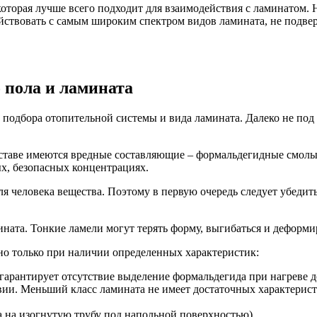
которая лучше всего подходит для взаимодействия с ламинатом
ействовать с самым широким спектром видов ламината, не подве
 пола и ламината
о подбора отопительной системы и вида ламината. Далеко не п
составе имеются вредные составляющие – формальдегидные смолы
х, безопасных концентрациях.
я человека вещества. Поэтому в первую очередь следует убедить
ната. Тонкие ламели могут терять форму, выгибаться и деформи
но только при наличии определенных характеристик:
 гарантирует отсутствие выделение формальдегида при нагреве до
вии. Меньший класс ламината не имеет достаточных характерис
 на изогнутую трубу под напольной поверхностью).