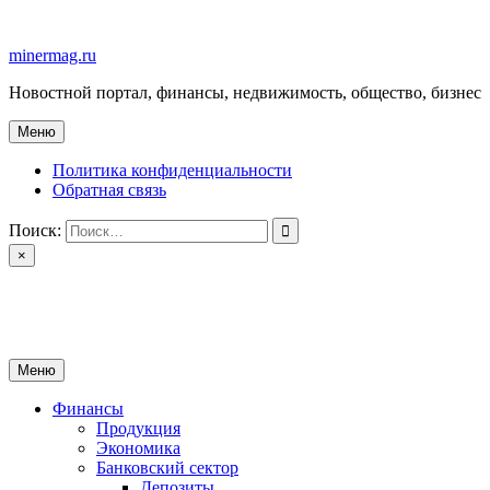
Перейти
к
minermag.ru
содержимому
Новостной портал, финансы, недвижимость, общество, бизнес
Меню
Политика конфиденциальности
Обратная связь
Поиск:
×
minermag.ru
Новостной портал, финансы, недвижимость, общество, бизнес
Меню
Финансы
Продукция
Экономика
Банковский сектор
Депозиты