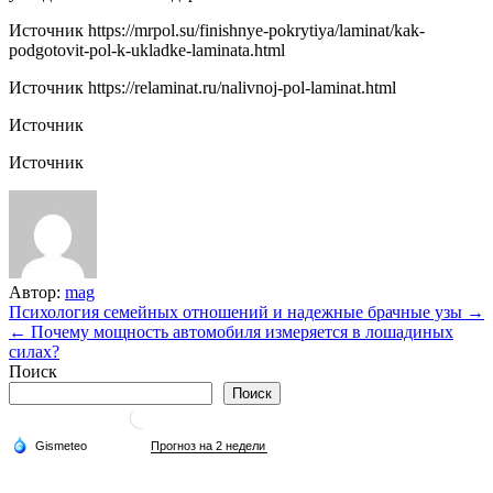
Источник
https://mrpol.su/finishnye-pokrytiya/laminat/kak-
podgotovit-pol-k-ukladke-laminata.html
Источник
https://relaminat.ru/nalivnoj-pol-laminat.html
Источник
Источник
Автор:
mag
Навигация
Психология семейных отношений и надежные брачные узы →
← Почему мощность автомобиля измеряется в лошадиных
по
силах?
записям
Поиск
Поиск