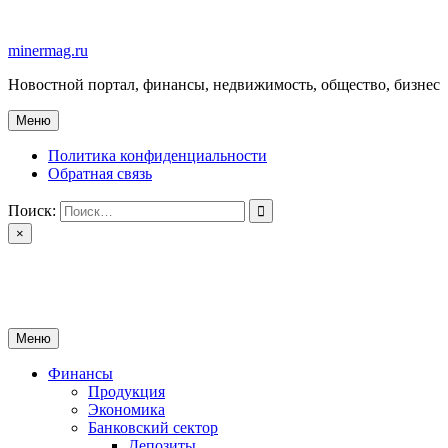
Перейти
к
minermag.ru
содержимому
Новостной портал, финансы, недвижимость, общество, бизнес
Меню
Политика конфиденциальности
Обратная связь
Поиск:
×
minermag.ru
Новостной портал, финансы, недвижимость, общество, бизнес
Меню
Финансы
Продукция
Экономика
Банковский сектор
Депозиты