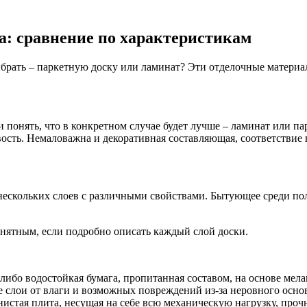
а: сравнение по характеристикам
ыбрать – паркетную доску или ламинат? Эти отделочные матери
понять, что в конкретном случае будет лучше – ламинат или па
вость. Немаловажна и декоративная составляющая, соответствие
ескольких слоев с различными свойствами. Бытующее среди поль
онятным, если подробно описать каждый слой доски.
ибо водостойкая бумага, пропитанная составом, на основе мел
 слои от влаги и возможных повреждений из-за неровного осно
стая плита, несущая на себе всю механическую нагрузку, проч