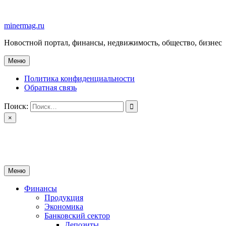
Перейти
к
minermag.ru
содержимому
Новостной портал, финансы, недвижимость, общество, бизнес
Меню
Политика конфиденциальности
Обратная связь
Поиск:
×
minermag.ru
Новостной портал, финансы, недвижимость, общество, бизнес
Меню
Финансы
Продукция
Экономика
Банковский сектор
Депозиты