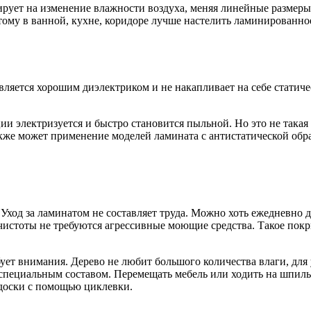
рует на изменение влажности воздуха, меняя линейные размеры
этому в ванной, кухне, коридоре лучше настелить ламинированно
вляется хорошим диэлектриком и не накапливает на себе статиче
 электризуется и быстро становится пыльной. Но это не такая б
кже может применение моделей ламината с антистатической обр
 Уход за ламинатом не составляет труда. Можно хоть ежедневно
истоты не требуются агрессивные моющие средства. Такое покры
бует внимания. Дерево не любит большого количества влаги, для
ь специальным составом. Перемещать мебель или ходить на шпил
 доски с помощью циклевки.