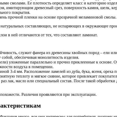
ми смолами. Ее плотность определяет класс и категорию издели
ком, имитирующим древесный срез, поверхность камня, шелк, к
льного покрытия.
очень прочной пленки на основе прозрачной меламиновой смолы.
и натуральных составляющих, не испаряющих в окружающее прост
ои в ней отличаются от тех, что составляют ламинат.
йчивость, служит фанера из древесины хвойных пород – ели ил
 собой, обеспечивая монолитность изделия.
мели) уложенные параллельно и прочно приклеенные к основе. 
ажности воздуха в помещении.
ной 3-4 мм. Расположение ламелей из дуба, бука, ясеня, ореха
риятную теплоту и мягкое сияние, которое привлекает покупател
о раз лак, масло или специальный состав. После такой обработк
 похожести. Различия проявляются при эксплуатации.
рактеристикам
 Факторов много, все они интересны для потребителя, поэтому 