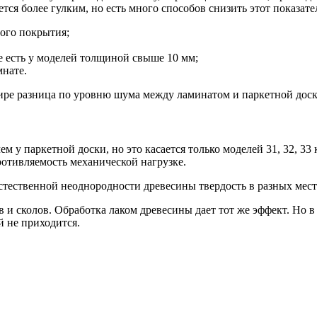
тся более гулким, но есть много способов снизить этот показате
ого покрытия;
е есть у моделей толщиной свыше 10 мм;
мнате.
ре разница по уровню шума между ламинатом и паркетной доской
 у паркетной доски, но это касается только моделей 31, 32, 33
ротивляемость механической нагрузке.
естественной неоднородности древесины твердость в разных мест
и сколов. Обработка лаком древесины дает тот же эффект. Но в
й не приходится.