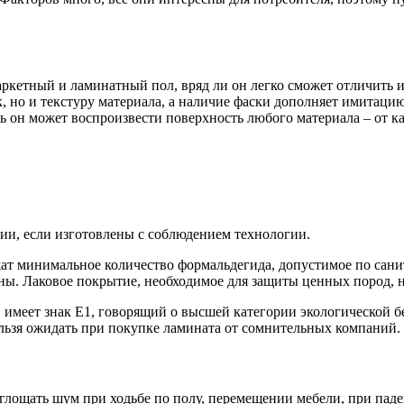
ркетный и ламинатный пол, вряд ли он легко сможет отличить их
к, но и текстуру материала, а наличие фаски дополняет имитац
ь он может воспроизвести поверхность любого материала – от ка
гии, если изготовлены с соблюдением технологии.
ат минимальное количество формальдегида, допустимое по сан
ины. Лаковое покрытие, необходимое для защиты ценных пород, 
меет знак Е1, говорящий о высшей категории экологической бе
ельзя ожидать при покупке ламината от сомнительных компаний.
глощать шум при ходьбе по полу, перемещении мебели, при паде