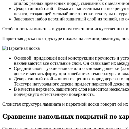
опилок разных древесных пород, смешанных с меламиновы
Декоративный слой – бумага с нанесенным на нее рисун
печати, создающей мельчайшие оттенки текстуры натура
Завершает набор верхний защитный слой из тонкой, но 
Особенность ламината – в удачном сочетании искусственных 
Паркетная доска по структуре похожа на ламинированную, но сл
Основой, придающей всей конструкции прочность и усто
наклеиваются все остальные слои. Он связывает их между
Средний слой – узкие еловые или сосновые дощечки (ла
доске изменять форму при колебаниях температуры и вл
Декоративный слой – шпон из ценных пород дерева толщи
Текстура натурального дерева придает паркетной доске п
В качестве верхнего, защитного слоя наносится нескольк
подчеркнуто естественную поверхность.
Слоистая структура ламината и паркетной доски говорит об их
Сравнение напольных покрытий по ха
От чего зависит привлекательность того или иного материала?