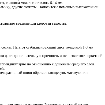
я, толщина может составлять 6-14 мм.
ерамику, другие сюжеты. Наносится с помощью высокоточной
ранство вредные для здоровья вещества.
и сосны. На этот стабилизирующий лист толщиной 1-3 мм
Они дают дополнительную прочность и не позволяют паркетной
 перпендикулярно по отношению к дощечкам среднего слоя.
ей.
и декоративный шпон обретает глянцевую, матовую или
нужно тщательное изучение. Рассмотрим каждый из них