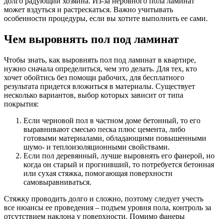
долго радующий хозяина. Из-за неровного пола ламинат
может вздуться и растрескаться. Важно учитывать
особенности процедуры, если вы хотите выполнить ее сами.
Чем выровнять пол под ламинат
Чтобы знать, как выровнять пол под ламинат в квартире,
нужно сначала определиться, чем это делать. Для тех, кто
хочет обойтись без помощи рабочих, для бесплатного
результата придется вложиться в материалы. Существует
несколько вариантов, выбор которых зависит от типа
покрытия:
Если черновой пол в частном доме бетонный, то его
выравнивают смесью песка плюс цемента, либо
готовыми материалами, обладающими повышенными
шумо- и теплоизоляционными свойствами.
Если пол деревянный, лучше выровнять его фанерой, но
когда он старый и прогнивший, то потребуется бетонная
или сухая стяжка, помогающая поверхности
самовыравниваться.
Стяжку проводить долго и сложно, поэтому следует учесть
все нюансы ее проведения – подъем уровня пола, контроль за
отсутствием наклона у поверхности. Помимо фанеры