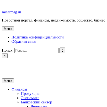
Перейти
к
minermag.ru
содержимому
Новостной портал, финансы, недвижимость, общество, бизнес
Меню
Политика конфиденциальности
Обратная связь
Поиск:
×
minermag.ru
Новостной портал, финансы, недвижимость, общество, бизнес
Меню
Финансы
Продукция
Экономика
Банковский сектор
Депозиты