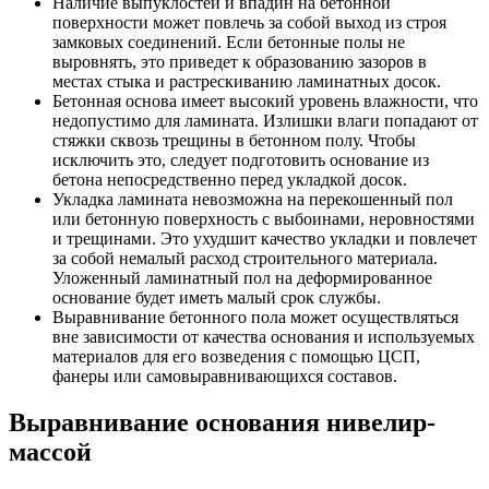
Наличие выпуклостей и впадин на бетонной
поверхности может повлечь за собой выход из строя
замковых соединений. Если бетонные полы не
выровнять, это приведет к образованию зазоров в
местах стыка и растрескиванию ламинатных досок.
Бетонная основа имеет высокий уровень влажности, что
недопустимо для ламината. Излишки влаги попадают от
стяжки сквозь трещины в бетонном полу. Чтобы
исключить это, следует подготовить основание из
бетона непосредственно перед укладкой досок.
Укладка ламината невозможна на перекошенный пол
или бетонную поверхность с выбоинами, неровностями
и трещинами. Это ухудшит качество укладки и повлечет
за собой немалый расход строительного материала.
Уложенный ламинатный пол на деформированное
основание будет иметь малый срок службы.
Выравнивание бетонного пола может осуществляться
вне зависимости от качества основания и используемых
материалов для его возведения с помощью ЦСП,
фанеры или самовыравнивающихся составов.
Выравнивание основания нивелир-
массой