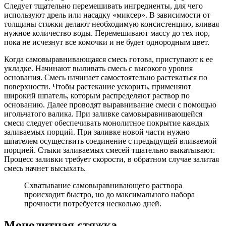
Следует тщательно перемешивать ингредиенты, для чего
используют дрель или насадку «миксер». В зависимости от
толщины стяжки делают необходимую консистенцию, вливая
нужное количество воды. Перемешивают массу до тех пор,
пока не исчезнут все комочки и не будет однородным цвет.
Когда самовыравнивающаяся смесь готова, приступают к ее
укладке. Начинают выливать смесь с высокого уровня
основания. Смесь начинает самостоятельно растекаться по
поверхности. Чтобы растекание ускорить, применяют
широкий шпатель, которым распределяют раствор по
основанию. Далее проводят выравнивание смеси с помощью
игольчатого валика. При заливке самовыравнивающейся
смеси следует обеспечивать монолитное покрытие каждых
заливаемых порций. При заливке новой части нужно
шпателем осуществить соединение с предыдущей вливаемой
порцией. Стыки заливаемых смесей тщательно выкатывают.
Процесс заливки требует скорости, в обратном случае залитая
смесь начнет высыхать.
Схватывание самовыравнивающего раствора
происходит быстро, но до максимального набора
прочности потребуется несколько дней.
Монолитная стяжка