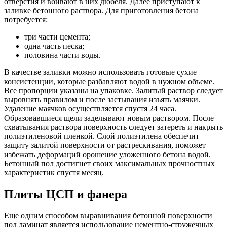
отверстия и вбивают в них дюбеля. Далее приступают к
заливке бетонного раствора. Для приготовления бетона
потребуется:
три части цемента;
одна часть песка;
половина части воды.
В качестве заливки можно использовать готовые сухие
консистенции, которые разбавляют водой в нужном объеме.
Все пропорции указаны на упаковке. Залитый раствор следует
выровнять правилом и после застывания изъять маячки.
Удаление маячков осуществляется спустя 24 часа.
Образовавшиеся щели заделывают новым раствором. После
схватывания раствора поверхность следует затереть и накрыть
полиэтиленовой пленкой. Слой полиэтилена обеспечит
защиту залитой поверхности от растрескивания, поможет
избежать деформаций орошение уложенного бетона водой.
Бетонный пол достигнет своих максимальных прочностных
характеристик спустя месяц.
Плиты ЦСП и фанера
Еще одним способом выравнивания бетонной поверхности
под ламинат является использование цементно-стружечных