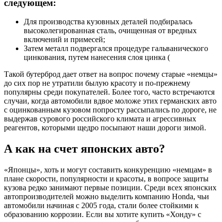
следующем:
Для производства кузовных деталей подбиралась
высоколегированная сталь, очищенная от вредных
включений и примесей;
Затем металл подвергался процедуре гальванического
цинкования, путем нанесения слоя цинка (
Такой бутерброд дает ответ на вопрос почему старые «немцы»
до сих пор не утратили былую красоту и по-прежнему
популярны среди покупателей. Более того, часто встречаются
случаи, когда автомобили вдвое моложе этих германских авто
с оцинкованным кузовом попросту рассыпались по дороге, не
выдержав сурового российского климата и агрессивных
реагентов, которыми щедро посыпают наши дороги зимой.
А как на счет японских авто?
«Японцы», хоть и могут составить конкуренцию «немцам» в
плане скорости, популярности и красоты, в вопросе защиты
кузова редко занимают первые позиции. Среди всех японских
автопроизводителей можно выделить компанию Honda, чьи
автомобили начиная с 2005 года, стали более стойкими к
образованию коррозии. Если вы хотите купить «Хонду» с