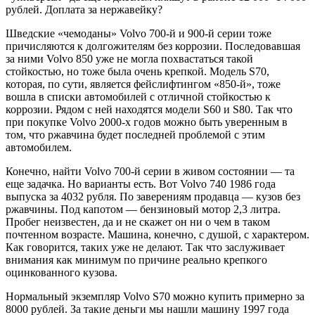
рублей. Доплата за нержавейку?
Шведские «чемоданы» Volvo 700-й и 900-й серии тоже
причисляются к долгожителям без коррозии. Последовавшая
за ними Volvo 850 уже не могла похвастаться такой
стойкостью, но тоже была очень крепкой. Модель S70,
которая, по сути, является фейслифтингом «850-й», тоже
вошла в списки автомобилей с отличной стойкостью к
коррозии. Рядом с ней находятся модели S60 и S80. Так что
при покупке Volvo 2000-х годов можно быть уверенным в
том, что ржавчина будет последней проблемой с этим
автомобилем.
Конечно, найти Volvo 700-й серии в живом состоянии — та
еще задачка. Но варианты есть. Вот Volvo 740 1986 года
выпуска за 4032 рубля. По заверениям продавца — кузов без
ржавчины. Под капотом — бензиновый мотор 2,3 литра.
Пробег неизвестен, да и не скажет он ни о чем в таком
почтенном возрасте. Машина, конечно, с душой, с характером.
Как говорится, таких уже не делают. Так что заслуживает
внимания как минимум по причине реально крепкого
оцинкованного кузова.
Нормальный экземпляр Volvo S70 можно купить примерно за
8000 рублей. За такие деньги мы нашли машину 1997 года