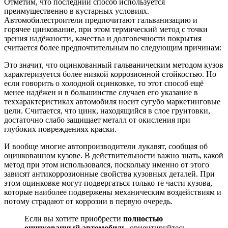
Отметим, что последний способ используется
преимущественно в кустарных условиях.
Автомобилестроители предпочитают гальванизацию и
горячее цинкование, при этом термический метод с точки
зрения надёжности, качества и долговечности покрытия
считается более предпочтительным по следующим причинам:
Это значит, что оцинкованный гальваническим методом кузов
характеризуется более низкой коррозионной стойкостью. Но
если говорить о холодной оцинковке, то этот способ ещё
менее надёжен и в большинстве случаев его указание в
теххарактеристиках автомобиля носит сугубо маркетинговые
цели. Считается, что цинк, находящийся в слое грунтовки,
достаточно слабо защищает металл от окисления при
глубоких повреждениях краски.
И вообще многие автопроизводители лукавят, сообщая об
оцинкованном кузове. В действительности важно знать, какой
метод при этом использовался, поскольку именно от этого
зависят антикоррозионные свойства кузовных деталей. При
этом оцинковке могут подвергаться только те части кузова,
которые наиболее подвержены механическим воздействиям и
потому страдают от коррозии в первую очередь.
Если вы хотите приобрести
полностью
оцинкованный автомобиль
, ориентируйтесь