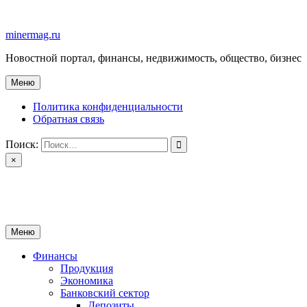
Перейти
к
minermag.ru
содержимому
Новостной портал, финансы, недвижимость, общество, бизнес
Меню
Политика конфиденциальности
Обратная связь
Поиск:
×
minermag.ru
Новостной портал, финансы, недвижимость, общество, бизнес
Меню
Финансы
Продукция
Экономика
Банковский сектор
Депозиты