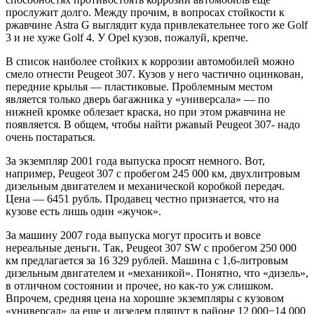
прослужит долго. Между прочим, в вопросах стойкости к
ржавчине Astra G выглядит куда привлекательнее того же Golf
3 и не хуже Golf 4. У Opel кузов, пожалуй, крепче.
В список наиболее стойких к коррозии автомобилей можно
смело отнести Peugeot 307. Кузов у него частично оцинкован,
передние крылья — пластиковые. Проблемным местом
является только дверь багажника у «универсала» — по
нижней кромке облезает краска, но при этом ржавчина не
появляется. В общем, чтобы найти ржавый Peugeot 307- надо
очень постараться.
За экземпляр 2001 года выпуска просят немного. Вот,
например, Peugeot 307 с пробегом 245 000 км, двухлитровым
дизельным двигателем и механической коробкой передач.
Цена — 6451 рубль. Продавец честно признается, что на
кузове есть лишь один «жучок».
За машину 2007 года выпуска могут просить и вовсе
нереальные деньги. Так, Peugeot 307 SW с пробегом 250 000
км предлагается за 16 329 рублей. Машина с 1,6-литровым
дизельным двигателем и «механикой». Понятно, что «дизель»,
в отличном состоянии и прочее, но как-то уж слишком.
Впрочем, средняя цена на хорошие экземпляры с кузовом
«универсал» да еще и дизелем пляшут в районе 12 000−14 000