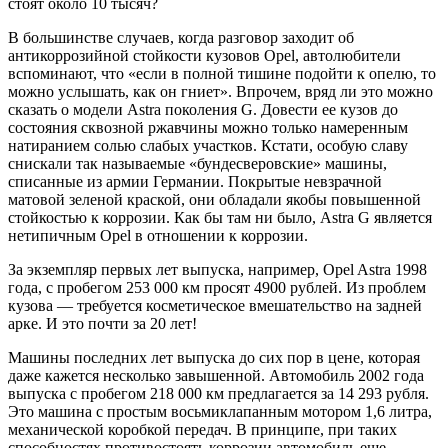
стоят около 10 тысяч?
В большинстве случаев, когда разговор заходит об
антикоррозийной стойкости кузовов Opel, автолюбители
вспоминают, что «если в полной тишине подойти к опелю, то
можно услышать, как он гниет». Впрочем, вряд ли это можно
сказать о модели Astra поколения G. Довести ее кузов до
состояния сквозной ржавчины можно только намеренным
натиранием солью слабых участков. Кстати, особую славу
снискали так называемые «бундесверовские» машины,
списанные из армии Германии. Покрытые невзрачной
матовой зеленой краской, они обладали якобы повышенной
стойкостью к коррозии. Как бы там ни было, Astra G является
нетипичным Opel в отношении к коррозии.
За экземпляр первых лет выпуска, например, Opel Astra 1998
года, с пробегом 253 000 км просят 4900 рублей. Из проблем
кузова — требуется косметическое вмешательство на задней
арке. И это почти за 20 лет!
Машины последних лет выпуска до сих пор в цене, которая
даже кажется несколько завышенной. Автомобиль 2002 года
выпуска с пробегом 218 000 км предлагается за 14 293 рубля.
Это машина с простым восьмиклапанным мотором 1,6 литра,
механической коробкой передач. В принципе, при таких
способностях противостоять коррозии автомобиль еще