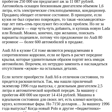
пробегом 250 000 км предлагают аж за 11 087 рублей.
Автомобиль оснащен бензиновым двигателем объемом 1,6
литра, есть электрические стеклоподъемники, кондиционер.
Продавец обещает отличное состояние. В принципе, если
кузов не был серьезно поврежден, то такая «восьмидесятка»
еще лет пять-семь прослужит без особых проблем. Но не за
такие деньги — еще чуть-чуть добавить, и купишь новую Lada
или Renault. Можно, конечно, при желании, поискать
варианты подешевле, потому что предложение по Audi 80
огромное — более 600 автомобилей в продаже.
Audi A6 в кузове С4 тоже являются рекордсменами в
сопротивлении коррозии, если не брать в расчет передние
крылья, которые удивительным образом портят весь имидж
автомобилю. Впрочем, их нетрудно заменить и наслаждаться
отсутствием «жуков» на остальных деталях.
Если хотите приобрести Audi A6 в отличном состоянии, то
придется раскошелиться. Так, мы нашли приличный
экземпляр 1996 года выпуска, с дизельным двигателем 2,5
литра и автоматической коробкой передач. За машину с
пробегом 400 000 км просят 14 414 рублей. Машина в
идеальном состоянии для своих лет, есть климат-контроль,
круиз, ксеноновые фары. Но 7150 долларов… За машину 1996
года выпуска? Когда новый Polo и другие «бюджетники»