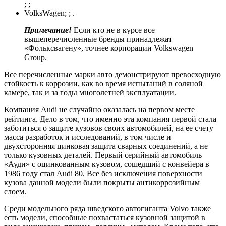
; ;
VolksWagen; ; .
Примечание!
Если кто не в курсе все
вышеперечисленные бренды принадлежат
«Фольксвагену», точнее корпорации Volkswagen
Group.
Все перечисленные марки авто демонстрируют превосходную
стойкость к коррозии, как во время испытаний в соляной
камере, так и за годы многолетней эксплуатации.
Компания Audi не случайно оказалась на первом месте
рейтинга. Дело в том, что именно эта компания первой стала
заботиться о защите кузовов своих автомобилей, на ее счету
масса разработок и исследований, в том числе и
двухсторонняя цинковая защита сварных соединений, а не
только кузовных деталей. Первый серийный автомобиль
«Ауди» с оцинкованным кузовом, сошедший с конвейера в
1986 году стал Audi 80. Все без исключения поверхности
кузова данной модели были покрыты антикоррозийным
слоем.
Среди модельного ряда шведского автогиганта Volvo также
есть модели, способные похвастаться кузовной защитой в