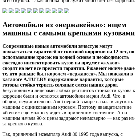
всего кузова. Такая основа прослужит много лет без коррозии.
Автомобили из «нержавейки»: ищем
машины с самыми крепкими кузовами
Современные новые автомобили зачастую могут
похвастаться гарантией от сквозной коррозии на 12 лет, но
использование красок на водной основе и необходимость
ежегодно инспектировать кузов на предмет «жуков»
сводят на нет все прелести гарантии. Ржавеют нынче даже
те, кто раньше был королем «нержавеек». Мы поискали в
каталоге A.TUT.BY подержанные варианты, которые
готовы стойко терпеть соляные смеси наших дорог.
Безусловными лидерами любых рейтингов стойкости кузова к
коррозии были и остаются автомобили марки Audi. Что, в
общем, неудивительно. Audi первой в мире начала выпускать
машины с оцинкованным кузовом. Поэтому двадцатилетние
«бочки» еще можно увидеть в приличном состоянии. А на
машины начала 90-х цены задирают неимоверно — как раз из-
за крепкого кузова.
Так, приличный экземпляр Audi 80 1995 года выпуска, с