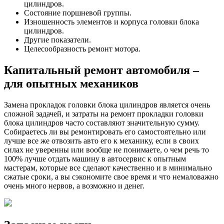
Маслосъемные кольца.
Комплект прокладок.
Направляющие втулки и седла клапанов.
Прочие детали.
Шлифовка блока и коленвала
Следующим этапом проведения ремонтно-восстановительных
работ является шлифовка коленчатого вала, а также
плоскостей блока и головки. При помощи
плоскошлифовального и фрезерного станков проводится
приведения плоскости ГБУ и блока в зеркальную
поверхность. Как правило, убираться может: 0,05мм, 0,1мм,
0,25мм, 0,5 мм, 1мм и более толщины изделия.
Что касается шлифовки коленчатого вала, то существует виды
ремонта для этого узла:
Вид
Толщина,
Эффективность по сравнению с
ремонта
мм
новым
Ремонт № 1
0,25
80-90%
Ремонт № 2
0,50
70-75%
Ремонт № 3
0,75
65-70%
Ремонт № 4
1,00
50-55%