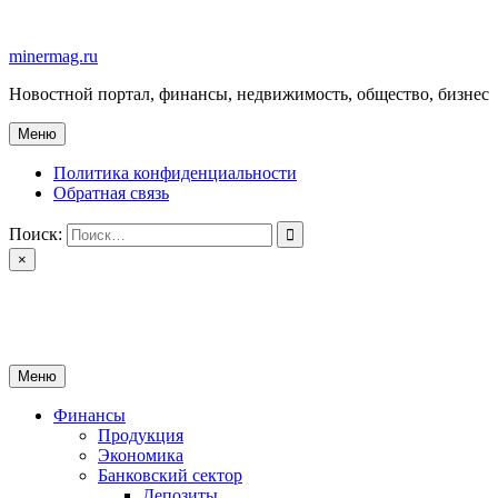
Перейти
к
minermag.ru
содержимому
Новостной портал, финансы, недвижимость, общество, бизнес
Меню
Политика конфиденциальности
Обратная связь
Поиск:
×
minermag.ru
Новостной портал, финансы, недвижимость, общество, бизнес
Меню
Финансы
Продукция
Экономика
Банковский сектор
Депозиты