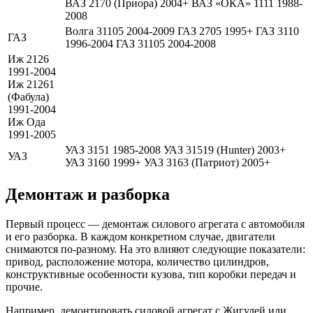
Демонтаж и разборка
Первый процесс — демонтаж силового агрегата с автомобиля
и его разборка. В каждом конкретном случае, двигатели
снимаются по-разному. На это влияют следующие показатели:
привод, расположение мотора, количество цилиндров,
конструктивные особенности кузова, тип коробки передач и
прочие.
Например, демонтировать силовой агрегат с Жигулей или
отечественного производства грузовика намного легче, чем с
остальных автомобилей. В них имеется меньше электронных
устройств, поэтому демонтаж проводиться достаточно легко и
просто.
Например, дизельные двигатели ЯМЗ-236 и ЯМЗ-238
демонтируются с автомобиля за 10-12 часов, а их
иностранные аналоги — за более чем 36 часов. Та же
ситуация и с процессом разборки, который может занимать у
Жигулей от 3 часов и машин иностранного производства от
10 часов.
К процессу разборки стоит относиться тщательно,
поскольку именно в этот момент и проводиться первые
диагностические операции.
Автолюбитель, если он проводит