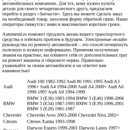
Audi 100 1982-1992 Audi 80 1991-1995 Audi A3
Audi
1996+ Audi A4 1994-2000 Audi A4 2000+ Audi A6
1990-1997 Audi A8 1994-1999
BMW 3 (E30) 1983-1994 BMW 3 (E46) 1998-2006
BMW
BMW 5 (E34) 1987-1995 BMW 5 (E39) 1996-2001
BMW 5 (Е28) 1981-1987
Chevrolet
Chevrolet Aveo 2003-2008 Chevrolet Niva 2002+
Citroen
Citroen Xantia 1993-1998
Daewoo Espero 1999-2001 Daewoo Lanos 1997+
Daewoo
Daewoo Matiz 1997+ Daewoo Nexia 1994+
Ford Escort 1980-1990 Ford Fiesta 1996-2002 Ford
Focus 1998-2005 Ford Focus 2 2005-2008 Ford
Ford
Fusion 2002-2012 Ford Mondeo 1997-2000 Ford
Mondeo 2000-2007 Ford Scorpio 1985-1994 Ford
Sierra 1982-1993
Honda
Honda Accord 1998-1999 Honda Civic 1994-2000
Hyundai Accent 2000+ Hyundai Elantra 2000-2004
Hyundai
Hyundai Getz 2002+ Hyundai Matrix 2002-2006
Hyundai Santa-Fe 2006+ Hyundai Sonata 2001-2005
Infiniti
Infiniti QX4 1998-2004
Isuzu
Isuzu Trooper 1989-1995
Jeep
Jeep Grand Cherokee 1993-1999
Kia Clarus 1995-2001 Kia Magentis 2000-2006 Kia