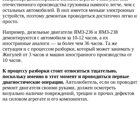
ремонт двигателя своими руками, должен осмотреть
визуально наличие повреждений, трещин и прочих дефектов
на силовом агрегате и его компонентах.
Необходимые инструменты и
материалы
Перед тем как делать ремонт авто своими руками, следует
обзавестись всем необходимым:
Молоток, ключи и измерительные устройства.
Самодельный стапель с покупным гидравлическим
блоком.
Шлифмашинка и наждачная бумага (№60 или №100).
Уайт-спирит, грунтовка и полироль.
Из Википедии:
стапель
— напольная система для
правки деформированного кузова автомобиля,
действующая с помощью многотонных давящих и
растягивающих сил.
Без проблем восстановление кузова можно провести при