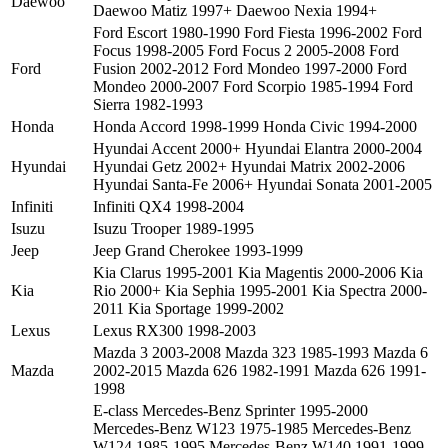
Kia
Rio 2000+ Kia Sephia 1995-2001 Kia Spectra 2000-
2011 Kia Sportage 1999-2002
Lexus
Lexus RX300 1998-2003
Mazda 3 2003-2008 Mazda 323 1985-1993 Mazda 6
Mazda
2002-2015 Mazda 626 1982-1991 Mazda 626 1991-
1998
E-class Mercedes-Benz Sprinter 1995-2000
Mercedes-Benz W123 1975-1985 Mercedes-Benz
W124 1985-1995 Mercedes-Benz W140 1991-1999
Mercedes
Mercedes-Benz W163 1997-2005 Mercedes-Benz
W201 1993-2000 Mercedes-Benz W203 2000-2007
Mercedes-Benz W220 1998-2005 Mercedes-Benz
W463 1999-2008
Mitsubishi Carisma 1995-2004 Mitsubishi Colt 1983-
Mitsubishi
1993 Mitsubishi Galant 1990-2001 Mitsubishi Pajero
1982-1998
Nissan Almera 1995-1999 Nissan Maxima QX 1993-
2000 Nissan Patrol 1988-1997 Nissan Primera 1990-
Nissan
1992 Nissan Qashqai 2007+ Nissan Sunny 1991-
1997 Nissan Terrano II 1985-1999
Opel Astra 2004-2006 Opel Astra A 1991-1998 Opel
Astra B 1998-2004 Opel Corsa 1993-2000 Opel
Opel
Frontera 1992-2003 Opel Kadett 1984-1991 Opel