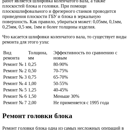
Техобслуживание авто своими руками
Под техническим обслуживанием принято считать
мероприятия, направленные на поддержку исправного
состояния автомобиля, на выявление и устранение скрытых
недостатков, к тому же это хороший способ предупреждения
неисправностей. Любое средство передвижения связано с
повышенной опасностью, поэтому так важно поддержание
его исправного состояния. На достижение этих целей
направлены все виды техобслуживания.
Каждому владельцу автомобиля должны быть знакомы хотя
бы самые элементарные правила ремонта своего
транспортного средства. Собственно, этому и посвящена
тематика нашего сайта, где в разных разделах, посвященных
ремонту и обслуживанию авто, каждый заинтересованный
автомобилист найдет для себя все, что его интересует. К тому
же, благодаря собственным приложенным усилиям, кроме
денег удается экономить еще и время на простаивание в
длинных очередях автосервисов. Обычно, знаний,
предоставляемых в специализированных автошколах,
недостаточно для осуществления автомобильного ремонта