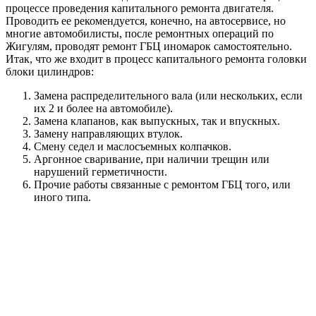
собственными силами, для этих целей и существуют
тематические сайты подобные нашему.
Вспомогательные работы
К вспомогательным работам стоит отнести опрессовку и
центровку сцепления. Первый — это процесс, при котором
определяется герметичность головки и блока цилиндров. При
помощи керосина заполняется внутренняя часть двигателя,
предварительно закрыв все дыры. Если утечки не
обнаружено, то двигатель полностью герметичен, если же
есть трещины, то необходимо их заварить.
Второй процесс подразумевает выставление центробежной
силы сцепления по отношению к коленчатому валу. Как
правило, проводиться на специальном стенде, который есть не
на всех автосервисах. Сцепление прикрепляется к
коленчатому валу и проводится их совместная балансировка.
Это поможет уменьшить износ и трение.
Сборка узла
Сборка узла проводится при помощи стенда, который