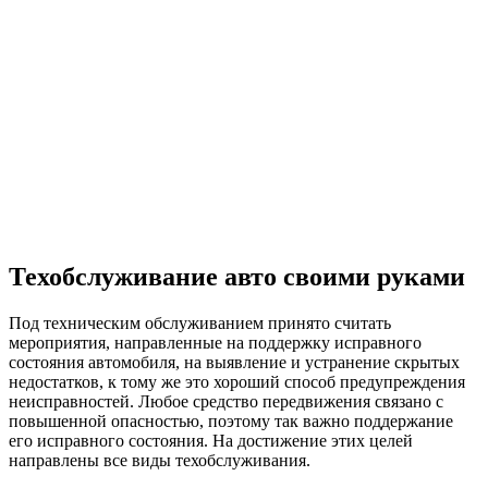
позволяет крутить двигатель на 360 градусов. Итак,
рассмотрим, последовательность проведения операции:
Установка вкладышей и «укладка» коленчатого вала.
Установка шатунов и поршневой группы.
Установка в правильное положение бугелей, а также их
окончательная затяжка.
Монтаж Прокладок и крышек, закрывающих мотор.
Установка масляного насоса и помпы.
Монтаж шкива коленвала.
Установка головки (головок) блока цилиндра.
Монтаж поддона.
Сборка мелких узлов.
Установка топливной аппаратуры.
Прочие работы по сборке.
Этот процесс достаточно трудоемкий и тяжелый,
поэтому рекомендуется его доверить
профессионалам.
Обкатка и испытания
Финальным этапом капитального ремонта двигателя