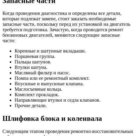
Ремонт № 5
1,25
40-45%
Ремонт № 6
1,50
Меньше 30%
Ремонт № 7
2,00
Не применяется с 1995 года
Ремонт головки блока
Ремонт головки блока одна из самых несложных операций в
процессе проведения капитального ремонта двигателя.
Проводить ее рекомендуется, конечно, на автосервисе, но
многие автомобилисты, после ремонтных операций по
Жигулям, проводят ремонт ГБЦ иномарок самостоятельно.
Итак, что же входит в процесс капитального ремонта головки
блоки цилиндров:
Замена распределительного вала (или нескольких, если
их 2 и более на автомобиле).
Замена клапанов, как выпускных, так и впускных.
Замену направляющих втулок.
Смену седел и маслосъемных колпачков.
Аргонное сваривание, при наличии трещин или
нарушений герметичности.
Прочие работы связанные с ремонтом ГБЦ того, или
иного типа.