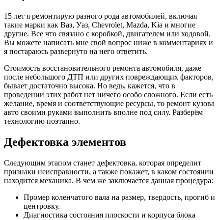
силах не уверенны или вообще не понимаете, о чем речь то
100% лучше отдать машину в автосервис к опытным
мастерам, которые все сделают качественно и в минимально
сжатые сроки, а вы сэкономите свое время и что немаловажно
очень много нервов, а возможно и денег.
Запасные части
Когда проведения диагностика и определены все детали,
которые подлежат замене, стоит заказать необходимые
запасные части, поскольку перед их установкой на двигатель
требуется подготовка. Зачастую, когда проводится ремонт
бензиновых двигателей, меняются следующие запасные
части:
Коренные и шатунные вкладыши.
Поршневая группа.
Пальцы шатунов.
Втулки шатуна.
Масляный фильтр и насос.
Помпа или ее ремонтный комплект.
Впускные и выпускные клапана.