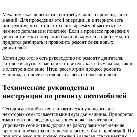
Технические руководства и
инструкции по ремонту автомобилей
Сегодня автомобиль есть практически у каждого, а в
некоторых семьях имеется минимум две машины. Приобретая
транспортное средство, вы, конечно же, значительно
упрощаете себе жизнь: дорога на работу занимает меньше
времени, поездка за покупками перестает быть проблемой. Но
при этом рано или поздно каждый владелец сталкивается с
определенными трудностями.
Как правильно ухаживать за автомобилем? Что означает
нехарактерный рев двигателя? Как увеличить срок службы
резины? Как устранить возникшие радиопомехи? Ответы на
эти и многие другие вопросы вы найдете на нашем сайте, где
представлены бесплатные технические руководства по
ремонту автомобилей.
Всем известно, что предотвратить заболевание, а в случае
автовладельца – поломку транспортного средства, гораздо
проще, нежели потом его лечить. Поэтому не лишним будет
изучить общее устройство вашей машины и ознакомиться с
нюансами ухода за ней. Подробное онлайн руководство по
ремонту авто поможет как начинающему автослесарю, только