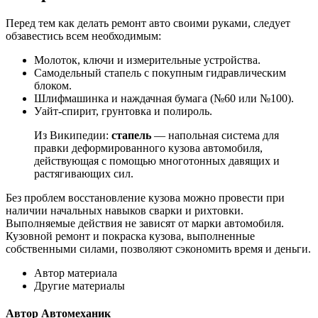
Следующим этапом станет дефектовка, которая определит
признаки неисправности, а также покажет, в каком состоянии
находится механика. В чем же заключается данная процедура:
Промер коленчатого вала на размер, твердость, прогиб и
центровку.
Диагностика состояния плоскости и корпуса блока
цилиндров.
Состояние поршневой группы.
Изношенность элементов и корпуса головки блока
цилиндров.
Другие показатели.
Целесообразность ремонт мотора.
Капитальный ремонт автомобиля –
для опытных механиков
Замена прокладок головки блока цилиндров является очень
сложной задачей, и затраты на ремонт прокладки головки
блока цилиндров часто составляют значительную сумму.
Собираетесь ли вы ремонтировать его самостоятельно или
лучше все же отвозить авто его к механику, если в своих