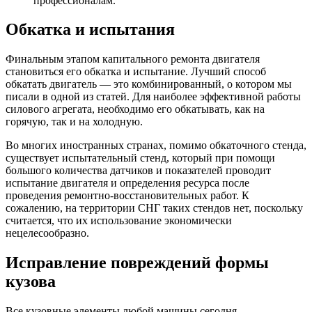
актуально при небольших точечных повреждениях. Рихтовку
можно сделать только после того, как металл немного
остынет. Для ускорения процесса используют смоченную
водой ветошь.
Ремонт кузова своими руками —
восстановительные и малярные
работы от А до Я. Ремонт в гаражных
условиях и его особенности (120 фото)
Кузов является основным компонентом любого автомобиля,
который позволяет ему выполнять свои задачи. Помимо
функциональной полезности, он также придает внешний вид
вашему транспортному средству. Но, со временем, этот
элемент изнашивается, подвергаясь различным нагрузкам. В
таком случае, не обойтись без вмешательства специалиста.
Но что делать, если по каким-то причинам, вы не можете
попасть на СТО. Ответ прост – провести ремонт кузова
автомобиля своими руками, с чем мы и постараемся помочь.