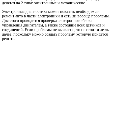
делятся на 2 типа: электронные и механические.
Электронная диагностика может показать необходим ли
ремонт авто в части электроники и есть ли вообще проблемы.
Для этого проводится проверка электронного блока
управления двигателем, а также состояние всех датчиков и
соединений. Если проблемы не выявлено, то не стоит и лезть
далее, поскольку можно создать проблему, которую придется
решать.
Механическая диагностика потребует много времени, сил и
знаний. Для проведения этой операции, в интернете есть
инструкция, но в этой статье постараемся объяснить все
намного детальнее и понятнее. Если в процессе проведения
диагностических операций были обнаружены проблемы, то
придется разбирать и проводить ремонт бензиновых
двигателей.
Кстати для этого есть руководство по ремонту двигателя,
которое выпускает завод изготовитель, как в бумажном, так и
в электронном виде. Итак, рассмотрим процесс ремонта
машины, а точнее ее силового агрегата более детально.