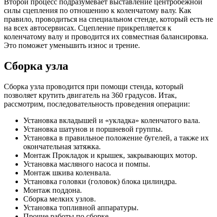
кузова автомобиля своими руками не удастся.
В любом материале, изготовленном из металла, в результате
удара происходит сжатие в одном и растяжение в другом
месте, что приводит к смешению элементов кристаллической
решетки. Итогом данного процесса является возникновение
напряжений в металле, которые удерживают форму всей
детали в новом положении.
Большинство же деталей кузовщины навесные и имеют
выпуклую форму, что необходимо для улучшения
аэродинамических качеств авто. При любом механическом
воздействии поверхность сначала сжимается и становится
вогнутой внутрь. Если же произошел очень сильный удар,
металл вытягивается из-за растяжения и изменения свойств
кристаллической решетки. Последствия таких воздействий
можно увидеть на видео краш-тестов.
Вокруг участка, который подвергнут деформации, образуется
так называемый пояс, по которому металл больше вытянут.
Именно эта образовавшаяся граница образует хорошо
выраженную складку, которая мешает при восстановлении
машины своими руками. Для придания первоначальной
формы в данном случае необходимо изменить напряжение
металла по всей поверхности повреждений. Это достигается
применением утяжек точек образовавшегося пояса, который