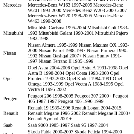
Omega 1993-1999 Opel Vectra A 1988-1995 Opel
Vectra B 1995-2002
Peugeot 206 1998-2005 Peugeot 307 2000+ Peugeot
Peugeot
405 1987-1997 Peugeot 406 1996-1999
Renault 19 1989-1996 Renault Logan 2004-2015
Renault
Renault Megane 1996-2002 Renault Megane II 2003+
Renault Symbol 2001+
Saab
Saab 9000 1985-1997 Saab 95 1997-2004
Skoda Fabia 2000-2007 Skoda Felicia 1994-2000
Skoda
Skoda Octavia 1996-2002
Subaru Forester 1997-2005 Subaru Legacy 1990-
Subaru
1998 Subaru Legacy Outback 1999-2003
Suzuki Grand Vitara 1998-2005 Suzuki Liana 2002-
Suzuki
2008
Toyota 4runner 1987-1998 Toyota Camry 1992-1997
Toyota Camry 1996-2001 Toyota Camry 2001-2005
Toyota
Toyota Corolla 1992-1998 Toyota Land Cruiser 100
1997-2003 Toyota Land Cruiser 1980-1997 Toyota
Rav4 1994-2000
Volkswagen Golf II 1983-1992 Volkswagen Golf III
1992-1997 Volkswagen Golf IV 1997-2005
Volkswagen Passat B3 1983-1992 Volkswagen Passat
Volkswagen
B5 1996-2005 Volkswagen Polo 1994-2001