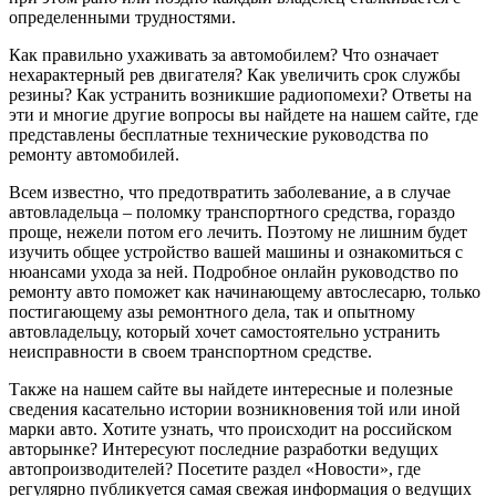
постигающему азы ремонтного дела, так и опытному
автовладельцу, который хочет самостоятельно устранить
неисправности в своем транспортном средстве.
Также на нашем сайте вы найдете интересные и полезные
сведения касательно истории возникновения той или иной
марки авто. Хотите узнать, что происходит на российском
авторынке? Интересуют последние разработки ведущих
автопроизводителей? Посетите раздел «Новости», где
регулярно публикуется самая свежая информация о ведущих
автомобильных компаниях. Для тех, кому нужно купить
детали для своего четырехколесного друга, предлагаем
перейти в раздел «Запчасти». Здесь вы можете сделать заказ
на необходимый товар, заполнив форму обратной связи. Наши
операторы свяжутся с вами в максимально короткие сроки.
Automend.ru поможет продлить жизнь вашего транспортного
средства и избежать проблем в будущем. Электронные онлайн
руководства по ремонту автомобилей – это способ почерпнуть
полезную и нужную информацию. Применяя полученные
знания на практике, вы избавите себя от дополнительных трат
на ремонт машины и сбережете нервы. Правильно
ухаживайте за своим автомобилем и он ответит вам
взаимностью!