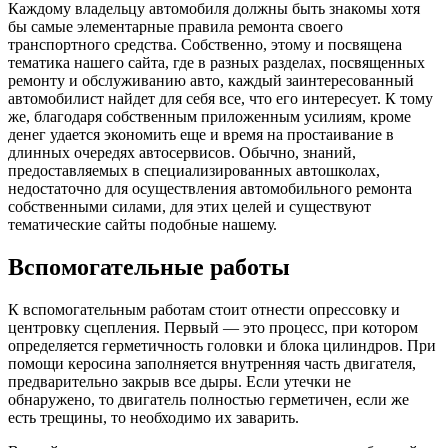
становиться его обкатка и испытание. Лучший способ
обкатать двигатель — это комбинированный, о котором мы
писали в одной из статей. Для наиболее эффективной работы
силового агрегата, необходимо его обкатывать, как на
горячую, так и на холодную.
Во многих иностранных странах, помимо обкаточного стенда,
существует испытательный стенд, который при помощи
большого количества датчиков и показателей проводит
испытание двигателя и определения ресурса после
проведения ремонтно-восстановительных работ. К
сожалению, на территории СНГ таких стендов нет, поскольку
считается, что их использование экономически
нецелесообразно.
Исправление повреждений формы
кузова
Все кузовные элементы любой машины сегодня
изготавливаются из листа металла. Для удешевления авто
производители зачастую используют фольгированный
алюминий, который при повреждении практически не
поддается восстановлению. В таком случае произвести ремонт