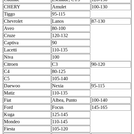
CHERY
Amulet
100-130
Tiggo
95-115
Chevrolet
Lanos
87-130
Aveo
80-100
Cruze
120-132
Captiva
90
Lacetti
110-135
Niva
100
Citroen
C3
90-120
C4
80-125
C5
105-140
Daewoo
Nexia
95-115
Matiz
110-135
Fiat
Albea, Punto
100-140
Ford
Focus
145-165
Kuga
125-145
Mondeo
110-145
Fiesta
105-120