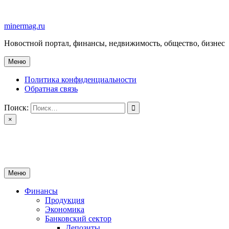
Перейти
к
minermag.ru
содержимому
Новостной портал, финансы, недвижимость, общество, бизнес
Меню
Политика конфиденциальности
Обратная связь
Поиск:
×
minermag.ru
Новостной портал, финансы, недвижимость, общество, бизнес
Меню
Финансы
Продукция
Экономика
Банковский сектор
Депозиты