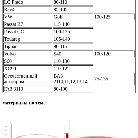
LC Prado
80-110
Rav4
85-105
VW
Golf
100-125
Passat B7
115-140
Passat CC
100-125
Touareg
105-140
Tiguan
90-115
Volvo
S40
100-120
S60
110-130
XC90
110-125
Отечественный
ВАЗ
75-135
автопром
2110,11,12,13,14
ГАЗ 3110
80-100
материалы по теме