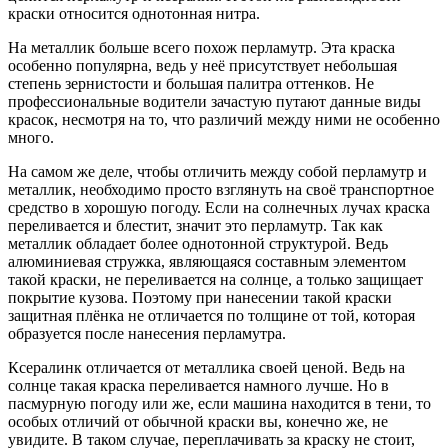
краски относится однотонная нитра.
На металлик больше всего похож перламутр. Эта краска
особенно популярна, ведь у неё присутствует небольшая
степень зернистости и большая палитра оттенков. Не
профессиональные водители зачастую путают данные виды
красок, несмотря на то, что различий между ними не особенно
много.
На самом же деле, чтобы отличить между собой перламутр и
металлик, необходимо просто взглянуть на своё транспортное
средство в хорошую погоду. Если на солнечных лучах краска
переливается и блестит, значит это перламутр. Так как
металлик обладает более однотонной структурой. Ведь
алюминиевая стружка, являющаяся составным элементом
такой краски, не переливается на солнце, а только защищает
покрытие кузова. Поэтому при нанесении такой краски
защитная плёнка не отличается по толщине от той, которая
образуется после нанесения перламутра.
Ксералинк отличается от металлика своей ценой. Ведь на
солнце такая краска переливается намного лучше. Но в
пасмурную погоду или же, если машина находится в тени, то
особых отличий от обычной краски вы, конечно же, не
увидите. В таком случае, переплачивать за краску не стоит,