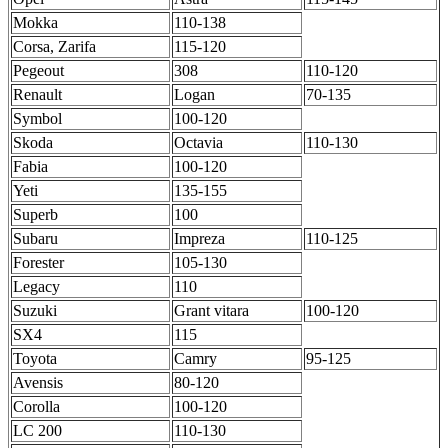
Mokka
110-138
Corsa, Zarifa
115-120
Pegeout
308
110-120
Renault
Logan
70-135
Symbol
100-120
Skoda
Octavia
110-130
Fabia
100-120
Yeti
135-155
Superb
100
Subaru
Impreza
110-125
Forester
105-130
Legacy
110
Suzuki
Grant vitara
100-120
SX4
115
Toyota
Camry
95-125
Avensis
80-120
Corolla
100-120
LC 200
110-130