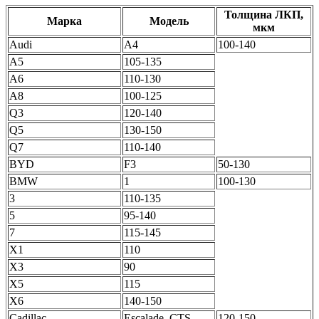
Толщина ЛКП,
Марка
Модель
мкм
Audi
A4
100-140
A5
105-135
A6
110-130
A8
100-125
Q3
120-140
Q5
130-150
Q7
110-140
BYD
F3
50-130
BMW
1
100-130
3
110-135
5
95-140
7
115-145
X1
110
X3
90
X5
115
X6
140-150
Cadillac
Escalade, CTS
120-150