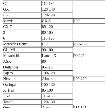
CT
115-135
GX
120-140
ES
120-140
Mazda
CX-5
100
CX-7
85-120
3
80-105
6
110-120
Mercedes Benz
C, E
230-250
GL, ML
90-100
Mitsubishi
Lancer X
90-125
ASX
80
Outlander
95-115
Pajero
100-120
Nissan
Almera
100-120
Qashqai
100-130
X-Trail
85-100
Juke
115-130
Teana
120-130
Opel
Astra
115-145