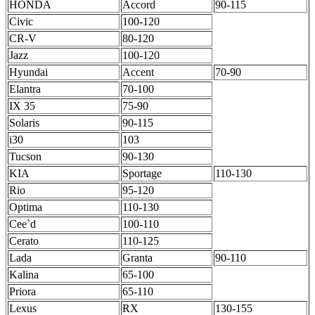
HONDA
Accord
90-115
Civic
100-120
CR-V
80-120
Jazz
100-120
Hyundai
Accent
70-90
Elantra
70-100
IX 35
75-90
Solaris
90-115
i30
103
Tucson
90-130
KIA
Sportage
110-130
Rio
95-120
Optima
110-130
Cee`d
100-110
Cerato
110-125
Lada
Granta
90-110
Kalina
65-100
Priora
65-110
Lexus
RX
130-155