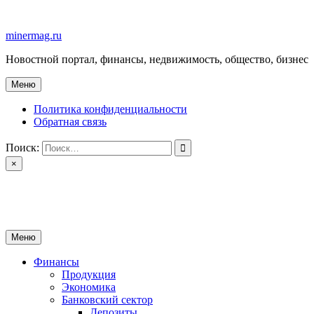
Перейти
к
minermag.ru
содержимому
Новостной портал, финансы, недвижимость, общество, бизнес
Меню
Политика конфиденциальности
Обратная связь
Поиск:
×
minermag.ru
Новостной портал, финансы, недвижимость, общество, бизнес
Меню
Финансы
Продукция
Экономика
Банковский сектор
Депозиты