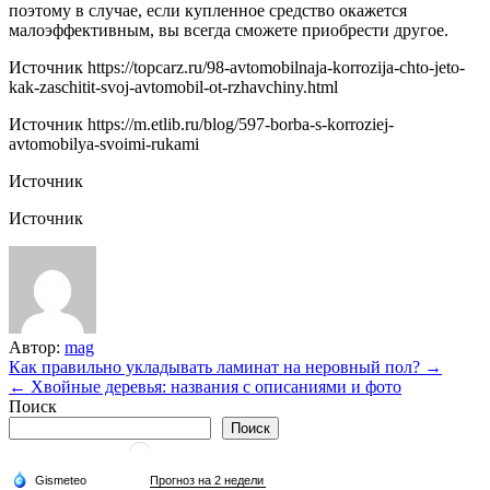
поэтому в случае, если купленное средство окажется
малоэффективным, вы всегда сможете приобрести другое.
Источник
https://topcarz.ru/98-avtomobilnaja-korrozija-chto-jeto-
kak-zaschitit-svoj-avtomobil-ot-rzhavchiny.html
Источник
https://m.etlib.ru/blog/597-borba-s-korroziej-
avtomobilya-svoimi-rukami
Источник
Источник
Автор:
mag
Навигация
Как правильно укладывать ламинат на неровный пол? →
← Хвойные деревья: названия с описаниями и фото
по
Поиск
записям
Поиск