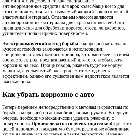
алюминия. Существуют также специальные
антикоррозионные средства для арок колес.Чаще всего для
этого используется так называемый жидкий локер (прочный
эластичный материал). Отдельным классом являются
антикоррозионные материалы для скрытых полостей. Они
предназначены для обработки порогов, стоек, лонжеронов,
усилителей пола и прочих поверхностей.
Электрохимический метод борьбы
с коррозией металла на
кузове автомобиля заключается в использовании
специального электронного прибора, который имеет в своем
составе электрод, предназначенный для того, чтобы взять
коррозию на себя. Проще говоря, ржаветь будет не корпус
машины, а упомянутый электрод. Этот метод очень
эффективен, однако его существенным недостатком является
высокая цена.
Как убрать коррозию с авто
Теперь перейдем непосредственно к методам и средствам по
борьбе с коррозией на автомобиле своими руками. В первую
очередь необходимо механически удалить ржавчину с
поверхности.
Причем делать это очень тщательно!
Для этих
целей используют наждачную бумагу, различные абразивные
круги на дрель или болгарку, а также пескоструй. Именно