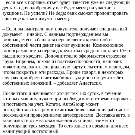
– если все в порядке, ответ будет известен уже на следующий
день. Со дня одобрения у вас будет месяц на участие в
аукционе. Не успели? Не беда: банк сможет пролонгировать
срок еще как минимум на месяц.
– Если вы выиграли лот, покупатель получает специальный
документ – инвойс. С данным подтверждением вы
возвращаетесь в банк для перечисления кредитной и
собственной части денег на счет аукциона. Комиссионное
вознаграждение за перевод кредитных средств составит 6% от
выданного кредита. Дополнительно оформляется страховка
груза. Впрочем, исходя из платежеспособности, наш банк
может предложить специальную карту с льготным периодом,
чтобы покрыть и эти расходы. Проще говоря, в некоторых
случаях приобрести автомобиль с аукциона получится без
собственных вложений, – добавляет Анастасия.
После этого и начинается отсчет тех 180 суток, в течение
которых машину нужно при необходимости отремонтировать
и поставить на учет. Кстати, AutoGroup может
посодействовать в ремонте автомобиля: компания работает с
несколькими проверенными автосервисами. Доставка авто, в
зависимости от местонахождения аукциона, займет от
полутора до трех месяцев. То есть запас по времени для всех
манипуляций достаточный.