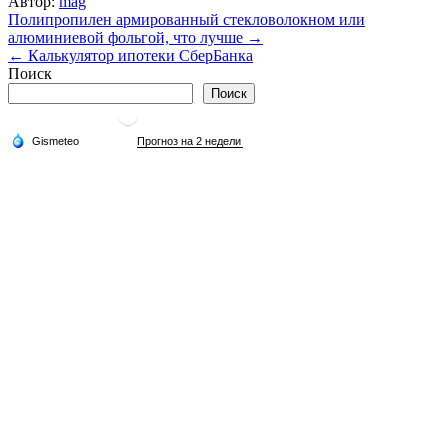
Автор:
mag
Навигация
Полипропилен армированный стекловолокном или
алюминиевой фольгой, что лучше →
по
← Калькулятор ипотеки СберБанка
записям
Поиск
Поиск