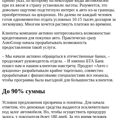
принят указ, по которому на некоторые виды автомобилей
при их ввозе в страну установили льготы. Разумеется, это
довольно ощутимо подстегнуло интерес к авто из-за границы,
приобретенных на аукционах. Но далеко не каждый человек
готов одномоментно отдать условных 10-15 тысяч долларов за
легковушку. Многим хочется растянуть платежи во времени.
Клиенты компании активно интересовались возможностью
кредитования для покупки авто. Практически сразу
AutoGroup начала прорабатывать возможность
предоставления такой услуги.
– Мы начали активно обращаться в отечественные банки, –
продолжает руководитель отдела. – И именно БТА Банк
пошел нам и нашим клиентам навстречу. Продукт «Авто с
аукциона» разрабатывали крайне тщательно, совместно
прорабатывая с финансовыми специалистами все нюансы,
чтобы программа была выгодной для большинства клиентов.
До 90% суммы
Условия предложения прозрачны и понятны. Для начала
отметим, что денежные средства выдаются исключительно
под залог автомобиля. Но, чтобы осуществить процедуру
залога, у покупателя будет 180 дней. За это время человек