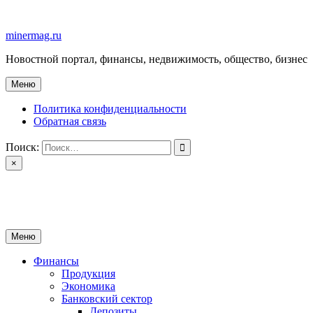
Перейти
к
minermag.ru
содержимому
Новостной портал, финансы, недвижимость, общество, бизнес
Меню
Политика конфиденциальности
Обратная связь
Поиск:
×
minermag.ru
Новостной портал, финансы, недвижимость, общество, бизнес
Меню
Финансы
Продукция
Экономика
Банковский сектор
Депозиты