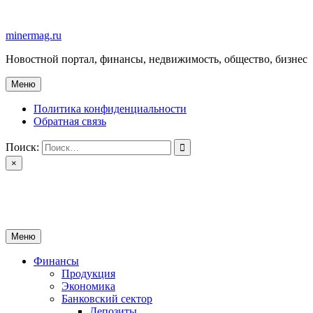
Перейти
к
minermag.ru
содержимому
Новостной портал, финансы, недвижимость, общество, бизнес
Меню
Политика конфиденциальности
Обратная связь
Поиск:
×
minermag.ru
Новостной портал, финансы, недвижимость, общество, бизнес
Меню
Финансы
Продукция
Экономика
Банковский сектор
Депозиты