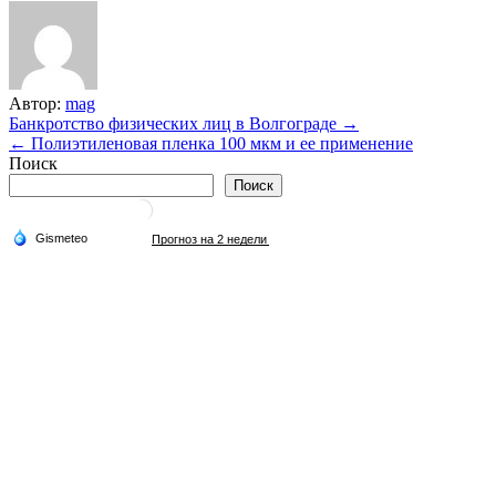
Автор:
mag
Навигация
Банкротство физических лиц в Волгограде →
← Полиэтиленовая пленка 100 мкм и ее применение
по
Поиск
записям
Поиск