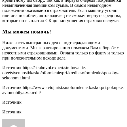
кредитному договору, так как в первую очередь покрывается
невыплаченная заемщиком сумма. В самом невыгодном
положении оказывается страхователь. Если машину угонят
или она погибнет, автовладелец не сможет вернуть средства,
которые он выплатил СК до наступления страхового случая.
Мы можем помочь!
Ниже часть выигранных дел с подтверждающими
документами. Мы гарантированно поможем Вам в борьбе с
нечестными страховщиками. Оплата только по факту и только
при положительном исходе дела.
Источник
https://strahovoi.expert/strahovanie-
otvetstvennosti/kasko/oformlenie/pri-kredite-oformlenie/sposoby-
sekonomit.html
Источник
https://www.avtojurist.su/oformlenie-kasko-pri-pokupke-
avtomobilya-v-kredit/
Источник
Источник