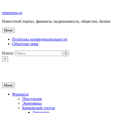
Перейти
к
minermag.ru
содержимому
Новостной портал, финансы, недвижимость, общество, бизнес
Меню
Политика конфиденциальности
Обратная связь
Поиск:
×
minermag.ru
Новостной портал, финансы, недвижимость, общество, бизнес
Меню
Финансы
Продукция
Экономика
Банковский сектор
Депозиты