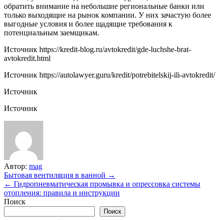
обратить внимание на небольшие региональные банки или
только выходящие на рынок компании. У них зачастую более
выгодные условия и более щадящие требования к
потенциальным заемщикам.
Источник
https://kredit-blog.ru/avtokredit/gde-luchshe-brat-
avtokredit.html
Источник
https://autolawyer.guru/kredit/potrebitelskij-ili-avtokredit/
Источник
Источник
Автор:
mag
Навигация
Бытовая вентиляция в ванной →
← Гидропневматическая промывка и опрессовка системы
по
отопления: правила и инструкции
записям
Поиск
Поиск