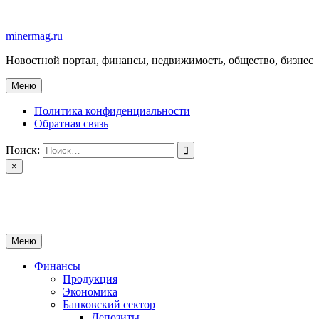
Перейти
к
minermag.ru
содержимому
Новостной портал, финансы, недвижимость, общество, бизнес
Меню
Политика конфиденциальности
Обратная связь
Поиск:
×
minermag.ru
Новостной портал, финансы, недвижимость, общество, бизнес
Меню
Финансы
Продукция
Экономика
Банковский сектор
Депозиты