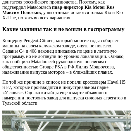
двигателя российского производства. Поэтому, как
подтвердил Matador.tech
пиар-директор Kia Motor Rus
Максим Полозков
, у льготников остаются только Rio и Rio
X-Line, но хоть во всех вариантах.
Какие машины так и не вошли в госпрограмму
Концерну Peugeot-Citroen, который многие годы собирает
машины на своем калужском заводе, опять не повезло.
Седаны С4 и 408 наконец вписались по цене в льготную
программу, но не дотянули по уровню локализации. Однако,
как сообщила Matador.tech руководитель по связям с
общественностью Groupe PSA в РФ Лилия Мокроусова,
налаживание выпуска моторов – в ближайших планах.
По той же причине в список не попали кроссоверы Haval H5
и F7, которые производятся в индустриальном парке
«Узловая». Однако китайцы еще в марте объявили о
намерении построить завод для выпуска силовых агрегатов в
Тульской области.