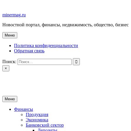
Перейти
к
minermag.ru
содержимому
Новостной портал, финансы, недвижимость, общество, бизнес
Меню
Политика конфиденциальности
Обратная связь
Поиск:
×
minermag.ru
Новостной портал, финансы, недвижимость, общество, бизнес
Меню
Финансы
Продукция
Экономика
Банковский сектор
Депозиты