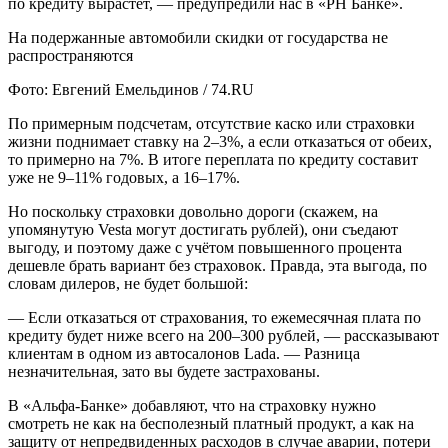
по кредиту вырастет, — предупредили нас в «РН Банке».
На подержанные автомобили скидки от государства не
распространяются
Фото: Евгений Емельдинов / 74.RU
По примерным подсчетам, отсутствие каско или страховки
жизни поднимает ставку на 2–3%, а если отказаться от обеих,
то примерно на 7%. В итоге переплата по кредиту составит
уже не 9–11% годовых, а 16–17%.
Но поскольку страховки довольно дороги (скажем, на
упомянутую Vesta могут достигать рублей), они съедают
выгоду, и поэтому даже с учётом повышенного процента
дешевле брать вариант без страховок. Правда, эта выгода, по
словам дилеров, не будет большой:
— Если отказаться от страхования, то ежемесячная плата по
кредиту будет ниже всего на 200–300 рублей, — рассказывают
клиентам в одном из автосалонов Lada. — Разница
незначительная, зато вы будете застрахованы.
В «Альфа-Банке» добавляют, что на страховку нужно
смотреть не как на бесполезный платный продукт, а как на
защиту от непредвиденных расходов в случае аварии, потери