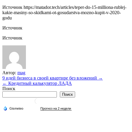
Источник
https://matador.tech/articles/teper-do-15-milliona-rublej-
kakie-masiny-so-skidkami-ot-gosudarstva-mozno-kupit-v-2020-
godu
Источник
Источник
Автор:
mag
Навигация
9 идей бизнеса в своей квартире без вложений →
← Кредитный калькулятор ЛАДА
по
Поиск
записям
Поиск