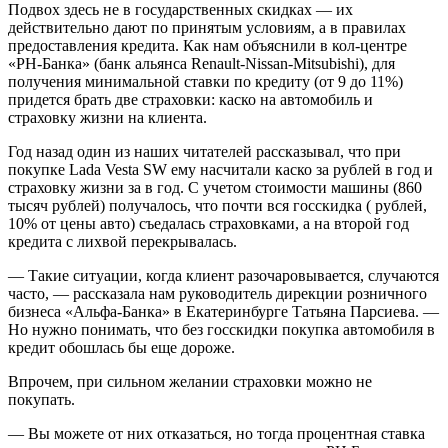
Подвох здесь не в государственных скидках — их
действительно дают по принятым условиям, а в правилах
предоставления кредита. Как нам объяснили в кол-центре
«РН-Банка» (банк альянса Renault-Nissan-Mitsubishi), для
получения минимальной ставки по кредиту (от 9 до 11%)
придется брать две страховки: каско на автомобиль и
страховку жизни на клиента.
Год назад один из наших читателей рассказывал, что при
покупке Lada Vesta SW ему насчитали каско за рублей в год и
страховку жизни за в год. С учетом стоимости машины (860
тысяч рублей) получалось, что почти вся госскидка ( рублей,
10% от цены авто) съедалась страховками, а на второй год
кредита с лихвой перекрывалась.
— Такие ситуации, когда клиент разочаровывается, случаются
часто, — рассказала нам руководитель дирекции розничного
бизнеса «Альфа-Банка» в Екатеринбурге Татьяна Парсиева. —
Но нужно понимать, что без госскидки покупка автомобиля в
кредит обошлась бы еще дороже.
Впрочем, при сильном желании страховки можно не
покупать.
— Вы можете от них отказаться, но тогда процентная ставка