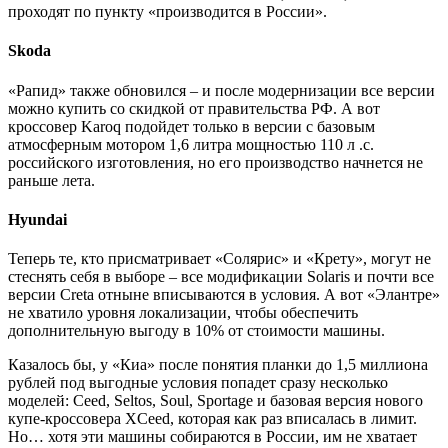
проходят по пункту «производится в России».
Skoda
«Рапид» также обновился – и после модернизации все версии
можно купить со скидкой от правительства РФ. А вот
кроссовер Karoq подойдет только в версии с базовым
атмосферным мотором 1,6 литра мощностью 110 л .с.
российского изготовления, но его производство начнется не
раньше лета.
Hyundai
Теперь те, кто присматривает «Солярис» и «Крету», могут не
стеснять себя в выборе – все модификации Solaris и почти все
версии Creta отныне вписываются в условия. А вот «Элантре»
не хватило уровня локализации, чтобы обеспечить
дополнительную выгоду в 10% от стоимости машины.
Казалось бы, у «Киа» после понятия планки до 1,5 миллиона
рублей под выгодные условия попадет сразу несколько
моделей: Ceed, Seltos, Soul, Sportage и базовая версия нового
купе-кроссовера XCeed, которая как раз вписалась в лимит.
Но… хотя эти машины собираются в России, им не хватает