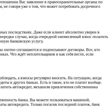
 отношении Вас заявление в правоохранительные органы по
, не говоря уже о том, что может потребовать досрочного
ных последствиях. Даже если клиент абсолютно уверен в
нередки случаи, когда очередной ежемесячный взнос оплатить
анную банковскую услугу.
ы охотно соглашаются и подписывают договоры. Все, кто
ках. Что ждёт неплательщиков и как себя вести, если
блюдать, а взносы регулярно вносить. На ситуацию, когда
иты в других банках. Есть и такие, кто не платит вообще.
 платить автокредит, механизм привлечения собственника
твенность банка. Вы можете пользоваться машиной,
латы автокредита. Только погасив последний платеж, банк