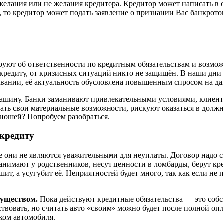
т желания или не желания кредитора. Кредитор может написать в
 то кредитор может подать заявление о признании Вас банкротом
уют об ответственности по кредитным обязательствам и возмож
кредиту, от кризисных ситуаций никто не защищён. В наши дни 
товании, её актуальность обусловлена повышенным спросом на д
ашину. Банки заманивают привлекательными условиями, клиент
ть свои материальные возможности, рискуют оказаться в должни
ношей? Попробуем разобраться.
окредиту
 они не являются уважительными для неуплаты. Договор надо со
анимают у родственников, несут ценности в ломбарды, берут кред
ит, а усугубит её. Неприятностей будет много, так как если не
муществом.
Пока действуют кредитные обязательства — это собс
ствовать, но считать авто «своим» можно будет после полной оп
ком автомобиля.