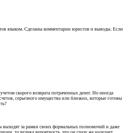
истов языком. Сделаны комментарии юристов и выводы. Если
учетом скорого возврата потраченных денег. Но иногда
счетов, серьезного имущества или близких, которые готовы
ть?
оры выходят за рамки своих формальных полномочий и даже
ии, то велика вероятность, что он сразу же наделает