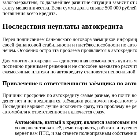
залогодержателя, то дальнейшее развитие ситуации зависит о
факту мошенничества. Если сумма долга свыше 500 000 рублей,
погашения всего кредита.
Последствия неуплаты автокредита
Перед подписанием банковского договора заёмщиков информир
своей финансовой стабильности и платёжеспособности по авто
нечем. Особенно остро эта проблема проявляется в автокреди
Для многих автокредит — единственная возможность купить м
поспешно принимает решения и не способен адекватно рассчита
ежемесячные платежи по автокредиту становятся непосильной 
Привлечение к ответственности заёмщика по авт
Причины просрочек по автокредиту самые разные, но почти все
денег нет и не предвидится, заёмщики реагируют по-разному: з
Последний вариант лучше исключить сразу, это проблему не реш
автомобиля к ответственности включается сразу.
Автомобиль, взятый в кредит, является залоговым и
усовершенствовать её, ремонтировать, работать и путеше
вернёт вам ПТС, и вы станете полноправным собственни