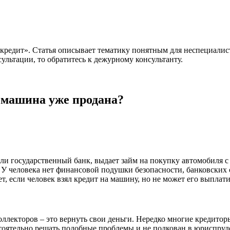
втокредит». Статья описывает тематику понятным для неспециал
ультации, то обратитесь к дежурному консультанту.
и машина уже продана?
ли государственный банк, выдает займ на покупку автомобиля с 
. У человека нет финансовой подушки безопасности, банковских 
, если человек взял кредит на машину, но не может его выплати
коллекторов – это вернуть свои деньги. Нередко многие кредит
оятельно решать подобные проблемы и не подкован в юриспруденц