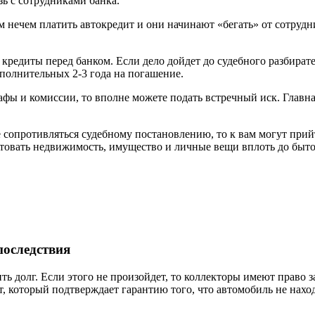
зь с сотрудниками банка.
нечем платить автокредит и они начинают «бегать» от сотрудни
едиты перед банком. Если дело дойдет до судебного разбирател
ополнительных 2-3 года на погашение.
фы и комиссии, то вполне можете подать встречный иск. Главна
е сопротивляться судебному постановлению, то к вам могут при
товать недвижимость, имущество и личные вещи вплоть до быто
последствия
ть долг. Если этого не произойдет, то коллекторы имеют право з
, который подтверждает гарантию того, что автомобиль не наход