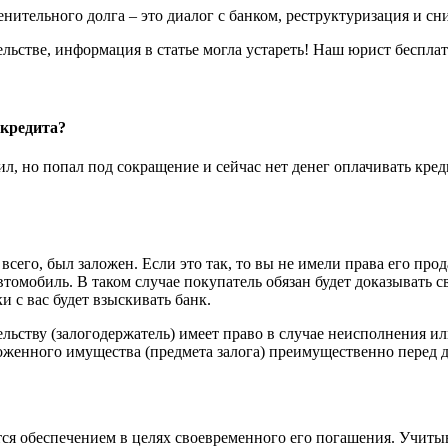
нительного долга – это диалог с банком, реструктуризация и с
льстве, информация в статье могла устареть! Наш юрист беспл
 кредита?
тил, но попал под сокращение и сейчас нет денег оплачивать кр
сего, был заложен. Если это так, то вы не имели права его прода
втомобиль. В таком случае покупатель обязан будет доказывать св
ки с вас будет взыскивать банк.
тельству (залогодержатель) имеет право в случае неисполнения
ложенного имущества (предмета залога) преимущественно перед
ся обеспечением в целях своевременного его погашения. Учитыв