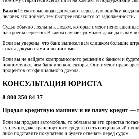
Поэтому старайтесь всегда идти на контакт и поддерживать свя
Важно!
Некоторые люди допускают серьезную ошибку, когда им 
человек это поймет, тем быстрее избавится от задолженности.
Судьи обычно лояльны к людям, которые имеют непогашенные кр
настроены серьезно. В таком случае суд может даже дать вам д
Если вы уверены, что банк выписал вам слишком большие штра
факты документами и выписками.
Если вы не найдете компромиссного решения с банком и будет
полномочиях, чем банк или коллекторы. Они имеют право арес
процентов от официального дохода.
КОНСУЛЬТАЦИЯ ЮРИСТА
8 800 350 84 37
Продал кредитную машину и не плачу кредит — 
Если вы продали автомобиль, то обязаны за эти средства погаси
купле-продаже транспортного средства есть специальный пункт
либо подставите покупателя и будете отвечать перед судом.