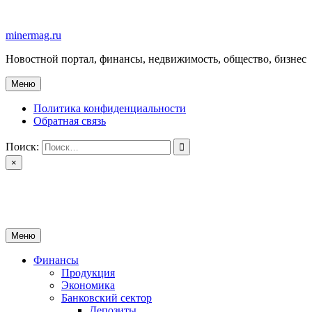
Перейти
к
minermag.ru
содержимому
Новостной портал, финансы, недвижимость, общество, бизнес
Меню
Политика конфиденциальности
Обратная связь
Поиск:
×
minermag.ru
Новостной портал, финансы, недвижимость, общество, бизнес
Меню
Финансы
Продукция
Экономика
Банковский сектор
Депозиты