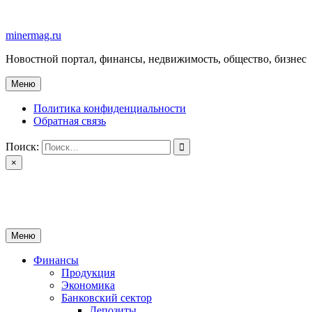
Перейти
к
minermag.ru
содержимому
Новостной портал, финансы, недвижимость, общество, бизнес
Меню
Политика конфиденциальности
Обратная связь
Поиск:
×
minermag.ru
Новостной портал, финансы, недвижимость, общество, бизнес
Меню
Финансы
Продукция
Экономика
Банковский сектор
Депозиты