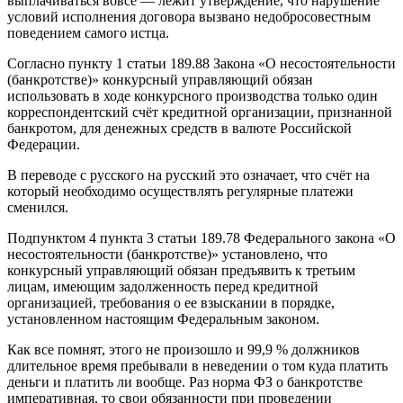
выплачиваться вовсе — лежит утверждение, что нарушение
условий исполнения договора вызвано недобросовестным
поведением самого истца.
Согласно пункту 1 статьи 189.88 Закона «О несостоятельности
(банкротстве)» конкурсный управляющий обязан
использовать в ходе конкурсного производства только один
корреспондентский счёт кредитной организации, признанной
банкротом, для денежных средств в валюте Российской
Федерации.
В переводе с русского на русский это означает, что счёт на
который необходимо осуществлять регулярные платежи
сменился.
Подпунктом 4 пункта 3 статьи 189.78 Федерального закона «О
несостоятельности (банкротстве)» установлено, что
конкурсный управляющий обязан предъявить к третьим
лицам, имеющим задолженность перед кредитной
организацией, требования о ее взыскании в порядке,
установленном настоящим Федеральным законом.
Как все помнят, этого не произошло и 99,9 % должников
длительное время пребывали в неведении о том куда платить
деньги и платить ли вообще. Раз норма ФЗ о банкротстве
императивная, то свои обязанности при проведении