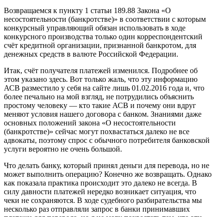
Возвращаемся к пункту 1 статьи 189.88 Закона «О
несостоятельности (банкротстве)» в соответствии с которым
конкурсный управляющий обязан использовать в ходе
конкурсного производства только один корреспондентский
счёт кредитной организации, признанной банкротом, для
денежных средств в валюте Российской Федерации.
Итак, счёт получателя платежей изменился. Подробнее об
этом указано здесь. Вот только жаль, что эту информацию
АСВ разместило у себя на сайте лишь 01.02.2016 года и, что
более печально на мой взгляд, не потрудились объяснить
простому человеку — кто такие АСВ и почему они вдруг
меняют условия нашего договора с банком. Знаниями даже
основных положений закона «О несостоятельности
(банкротстве)» сейчас могут похвастаться далеко не все
адвокаты, поэтому спрос с обычного потребителя банковской
услуги вероятно не очень большой.
Что делать банку, который принял деньги для перевода, но не
может выполнить операцию? Конечно же возвращать. Однако
как показала практика происходит это далеко не всегда. В
силу давности платежей нередко возникает ситуация, что
чеки не сохраняются. В ходе судебного разбирательства мы
несколько раз отправляли запрос в банки принимавших