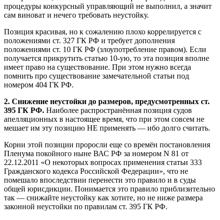
процедуры конкурсный управляющий не выполнил, а значит
сам виноват и нечего требовать неустойку.
Позиция красивая, но к сожалению плохо коррелируется с
положениями ст. 327 ГК РФ и требует дополнения
положениями ст. 10 ГК РФ (злоупотребление правом). Если
получается прикрутить статью 10-ую, то эта позиция вполне
имеет право на существование. При этом нужно всегда
помнить про существование замечательной статьи под
номером 404 ГК РФ.
2. Снижение неустойки до размеров, предусмотренных ст.
395 ГК РФ.
Наиболее распространённая позиция судов
апелляционных в настоящее время, что при этом совсем не
мешает им эту позицию НЕ применять — ибо долго считать.
Корни этой позиции проросли еще со времён постановления
Пленума покойного ныне ВАС РФ за номером N 81 от
22.12.2011 «О некоторых вопросах применения статьи 333
Гражданского кодекса Российской Федерации», что не
помешало впоследствии перенести это правило и в суды
общей юрисдикции. Понимается это правило приблизительно
так — снижайте неустойку как хотите, но не ниже размера
законной неустойки по правилам ст. 395 ГК РФ.