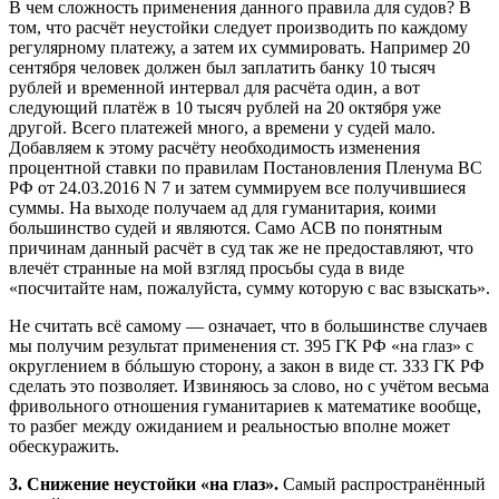
В чем сложность применения данного правила для судов? В
том, что расчёт неустойки следует производить по каждому
регулярному платежу, а затем их суммировать. Например 20
сентября человек должен был заплатить банку 10 тысяч
рублей и временной интервал для расчёта один, а вот
следующий платёж в 10 тысяч рублей на 20 октября уже
другой. Всего платежей много, а времени у судей мало.
Добавляем к этому расчёту необходимость изменения
процентной ставки по правилам Постановления Пленума ВС
РФ от 24.03.2016 N 7 и затем суммируем все получившиеся
суммы. На выходе получаем ад для гуманитария, коими
большинство судей и являются. Само АСВ по понятным
причинам данный расчёт в суд так же не предоставляют, что
влечёт странные на мой взгляд просьбы суда в виде
«посчитайте нам, пожалуйста, сумму которую с вас взыскать».
Не считать всё самому — означает, что в большинстве случаев
мы получим результат применения ст. 395 ГК РФ «на глаз» с
округлением в бóльшую сторону, а закон в виде ст. 333 ГК РФ
сделать это позволяет. Извиняюсь за слово, но с учётом весьма
фривольного отношения гуманитариев к математике вообще,
то разбег между ожиданием и реальностью вполне может
обескуражить.
3. Снижение неустойки «на глаз».
Самый распространённый