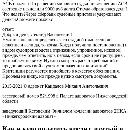
АСВ оплачен.По решению мирового судьи по заявлению АСВ
сестренке начислили 9000 руб долга.Откуда образовался долг?
Что делать?Через сбербанк судебные приставы удерживают
деньги.Сможете помочь?
ответ:
Добрый день, Леонид Васильевич!
Нужно конечно определиться со стадией (вынесено ли
решение и если да, то когда. Когда получили постановление) и
видом судопроизводства (приказное, упрощенное, исковое)
прежде, чем ответить, но в целом, если сроки не пропущены,
то проблем не вижу. Нужно смотреть расчет требований и
предоставлять свой с учетом оплаченных квитанций.
Квитанции разумеется приобщать в качестве обоснования.
Проблем не вижу, но прежде нужно смотреть документы.
2015-2021 © адвокат Кандалов Михаил Анатольевич
реестровый номер 52/1998 в Палате адвокатов Нижегородской
области
заведующий Кстовским Филиалом коллегии адвокатов 2НКА
«Нижегородский адвокат»
Как и куда оплатить кредит, взятый в