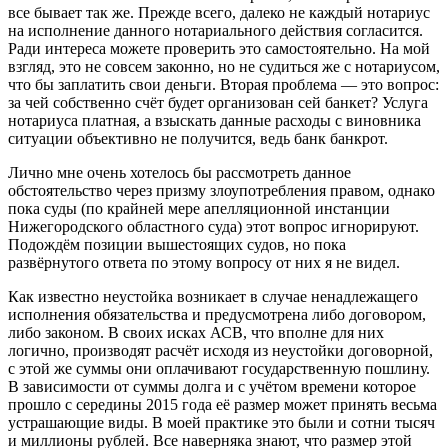
все бывает так же. Прежде всего, далеко не каждый нотариус
на исполнение данного нотариального действия согласится.
Ради интереса можете проверить это самостоятельно. На мой
взгляд, это не совсем законно, но не судиться же с нотариусом,
что бы заплатить свои деньги. Вторая проблема — это вопрос:
за чей собственно счёт будет организован сей банкет? Услуга
нотариуса платная, а взыскать данные расходы с виновника
ситуации объективно не получится, ведь банк банкрот.
Лично мне очень хотелось бы рассмотреть данное
обстоятельство через призму злоупотребления правом, однако
пока суды (по крайней мере апелляционной инстанции
Нижегородского областного суда) этот вопрос игнорируют.
Подождём позиции вышестоящих судов, но пока
развёрнутого ответа по этому вопросу от них я не видел.
Как известно неустойка возникает в случае ненадлежащего
исполнения обязательства и предусмотрена либо договором,
либо законом. В своих исках АСВ, что вполне для них
логично, производят расчёт исходя из неустойки договорной,
с этой же суммы они оплачивают государственную пошлину.
В зависимости от суммы долга и с учётом времени которое
прошло с середины 2015 года её размер может принять весьма
устрашающие виды. В моей практике это были и сотни тысяч
и миллионы рублей. Все наверняка знают, что размер этой