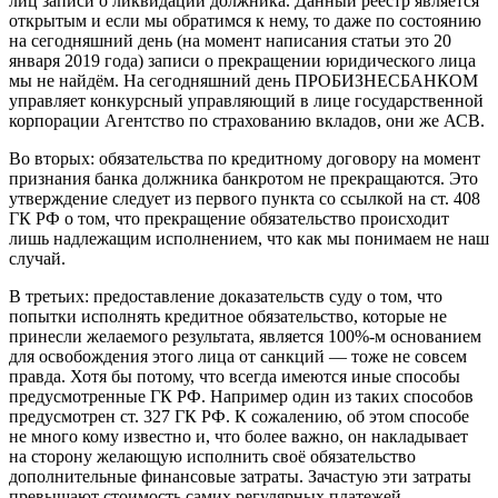
лиц записи о ликвидации должника. Данный реестр является
открытым и если мы обратимся к нему, то даже по состоянию
на сегодняшний день (на момент написания статьи это 20
января 2019 года) записи о прекращении юридического лица
мы не найдём. На сегодняшний день ПРОБИЗНЕСБАНКОМ
управляет конкурсный управляющий в лице государственной
корпорации Агентство по страхованию вкладов, они же АСВ.
Во вторых: обязательства по кредитному договору на момент
признания банка должника банкротом не прекращаются. Это
утверждение следует из первого пункта со ссылкой на ст. 408
ГК РФ о том, что прекращение обязательство происходит
лишь надлежащим исполнением, что как мы понимаем не наш
случай.
В третьих: предоставление доказательств суду о том, что
попытки исполнять кредитное обязательство, которые не
принесли желаемого результата, является 100%-м основанием
для освобождения этого лица от санкций — тоже не совсем
правда. Хотя бы потому, что всегда имеются иные способы
предусмотренные ГК РФ. Например один из таких способов
предусмотрен ст. 327 ГК РФ. К сожалению, об этом способе
не много кому известно и, что более важно, он накладывает
на сторону желающую исполнить своё обязательство
дополнительные финансовые затраты. Зачастую эти затраты
превышают стоимость самих регулярных платежей.