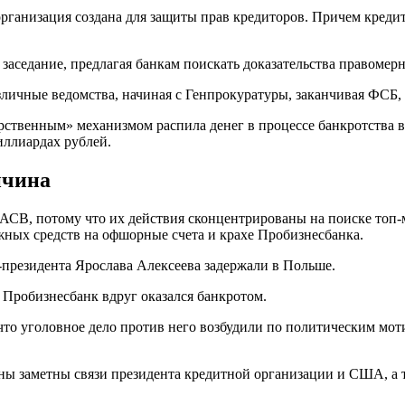
 организация создана для защиты прав кредиторов. Причем кред
 заседание, предлагая банкам поискать доказательства правоме
личные ведомства, начиная с Генпрокуратуры, заканчивая ФСБ,
рственным» механизмом распила денег в процессе банкротства 
иллиардах рублей.
ичина
 АСВ, потому что их действия сконцентрированы на поиске топ
ных средств на офшорные счета и крахе Пробизнесбанка.
президента Ярослава Алексеева задержали в Польше.
у Пробизнесбанк вдруг оказался банкротом.
что уголовное дело против него возбудили по политическим мот
ны заметны связи президента кредитной организации и США, а т