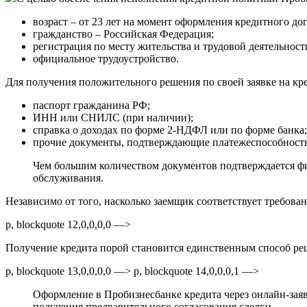
возраст – от 23 лет на момент оформления кредитного дог
гражданство – Российская Федерация;
регистрация по месту жительства и трудовой деятельнос
официальное трудоустройство.
Для получения положительного решения по своей заявке на кр
паспорт гражданина РФ;
ИНН или СНИЛС (при наличии);
справка о доходах по форме 2-НДФЛ или по форме банка;
прочие документы, подтверждающие платежеспособность
Чем большим количеством документов подтверждается ф
обслуживания.
Независимо от того, насколько заемщик соответствует требован
p, blockquote 12,0,0,0,0 —>
Получение кредита порой становится единственным способ ре
p, blockquote 13,0,0,0,0 —> p, blockquote 14,0,0,0,1 —>
Оформление в Пробизнесбанке кредита через онлайн-заявк
получения предварительного согласования сделки.