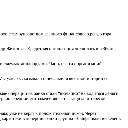
оров с самоуправством главного финансового регулятора
р Железняк. Кредитная организация числилась в рейтинге
исляемых миллиардами. Часть из этих организаций
Мы уже рассказывали о печально известной истории со
овые операции из банка стали “внезапно” выводиться деньги
рвоочередной его задачей является защита интересов
ако уже не верят в положительный исход. Через
од картотеки в дочерние банки группы «Лайф» были выведены