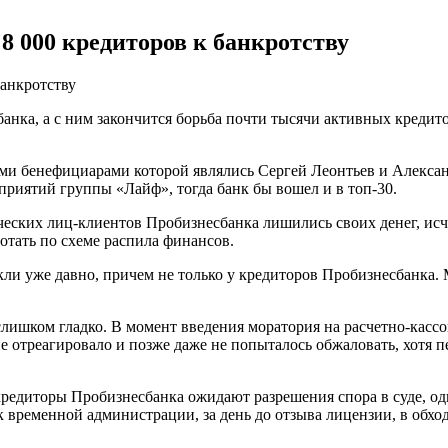
8 000 кредиторов к банкротству
анка, а с ним закончится борьба почти тысячи активных кредит
и бенефициарами которой являлись Сергей Леонтьев и Александ
дприятий группы «Лайф», тогда банк бы вошел и в топ-30.
еских лиц-клиентов Пробизнесбанка лишились своих денег, исч
отать по схеме распила финансов.
кли уже давно, причем не только у кредиторов Пробизнесбанка. 
слишком гладко. В момент введения моратория на расчетно-касс
 отреагировало и позже даже не попыталось обжаловать, хотя пе
редиторы Пробизнесбанка ожидают разрешения спора в суде, одн
 временной администрации, за день до отзыва лицензии, в обх