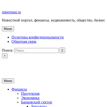
Перейти
к
minermag.ru
содержимому
Новостной портал, финансы, недвижимость, общество, бизнес
Меню
Политика конфиденциальности
Обратная связь
Поиск:
×
minermag.ru
Новостной портал, финансы, недвижимость, общество, бизнес
Меню
Финансы
Продукция
Экономика
Банковский сектор
Депозиты