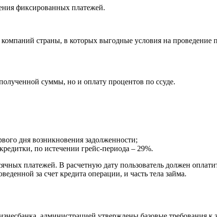
сения фиксированных платежей.
компаний страны, в которых выгодные условия на проведение п
 полученной суммы, но и оплату процентов по ссуде.
рвого дня возникновения задолженности;
редитки, по истечении грейс-периода – 29%.
сячных платежей. В расчетную дату пользователь должен оплатит
еденной за счет кредита операции, и часть тела займа.
знесбанка, администрацией утверждены базовые требования к 