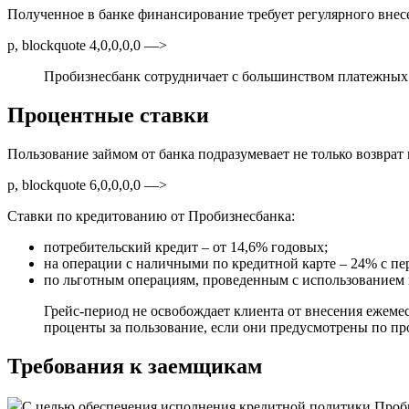
Полученное в банке финансирование требует регулярного вне
p, blockquote 4,0,0,0,0 —>
Пробизнесбанк сотрудничает с большинством платежных 
Процентные ставки
Пользование займом от банка подразумевает не только возврат
p, blockquote 6,0,0,0,0 —>
Ставки по кредитованию от Пробизнесбанка:
потребительский кредит – от 14,6% годовых;
на операции с наличными по кредитной карте – 24% с пе
по льготным операциям, проведенным с использованием к
Грейс-период не освобождает клиента от внесения ежеме
проценты за пользование, если они предусмотрены по пров
Требования к заемщикам
С целью обеспечения исполнения кредитной политики Проби