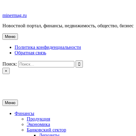
Перейти
к
minermag.ru
содержимому
Новостной портал, финансы, недвижимость, общество, бизнес
Меню
Политика конфиденциальности
Обратная связь
Поиск:
×
minermag.ru
Новостной портал, финансы, недвижимость, общество, бизнес
Меню
Финансы
Продукция
Экономика
Банковский сектор
Депозиты