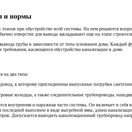
я и нормы
 этапов при обустройстве всей системы. На нем решаются вопрос
ычно отверстие для вывода закладывают еще на этапе строительс
вывода трубы в зависимости от типа основания дома. Каждый фу
е требования, касающиеся обустройства канализации в доме.
я на два типа:
провод, к которому присоединены выпускные патрубки сантехни
отровые колодцы, а также соединительные трубопроводы, находя
тся внутренняя и наружная части системы. Он включает в себя в
и последний выполнен в виде выгребной ямы, длина канализации
етров. Допускается выводить канализационный трубопровод напр