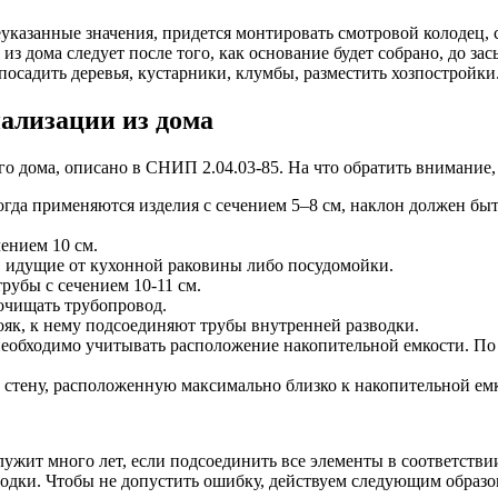
казанные значения, придется монтировать смотровой колодец, 
из дома следует после того, как основание будет собрано, до за
осадить деревья, кустарники, клумбы, разместить хозпостройки
ализации из дома
го дома, описано в СНИП 2.04.03-85. На что обратить внимание
гда применяются изделия с сечением 5–8 см, наклон должен быть
чением 10 см.
, идущие от кухонной раковины либо посудомойки.
рубы с сечением 10-11 см.
очищать трубопровод.
ояк, к нему подсоединяют трубы внутренней разводки.
 необходимо учитывать расположение накопительной емкости. П
 стену, расположенную максимально близко к накопительной ем
лужит много лет, если подсоединить все элементы в соответств
водки. Чтобы не допустить ошибку, действуем следующим образо