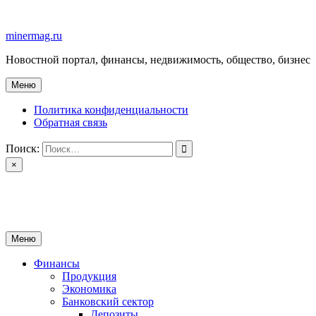
Перейти
к
minermag.ru
содержимому
Новостной портал, финансы, недвижимость, общество, бизнес
Меню
Политика конфиденциальности
Обратная связь
Поиск:
×
minermag.ru
Новостной портал, финансы, недвижимость, общество, бизнес
Меню
Финансы
Продукция
Экономика
Банковский сектор
Депозиты