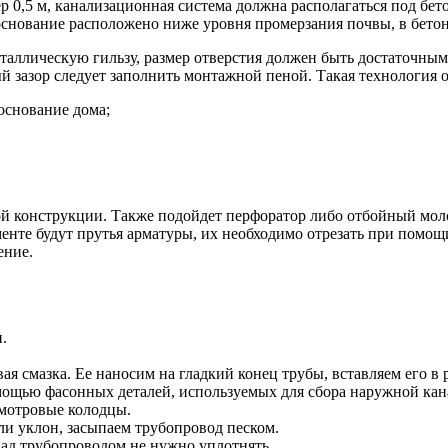
 0,5 м, канализационная система должна располагаться под бет
 основание расположено ниже уровня промерзания почвы, в бетон
таллическую гильзу, размер отверстия должен быть достаточным
ый зазор следует заполнить монтажной пеной. Такая технология
основание дома;
той конструкции. Также подойдет перфоратор либо отбойный мол
нте будут прутья арматуры, их необходимо отрезать при помощи
ение.
.
я смазка. Ее наносим на гладкий конец трубы, вставляем его в 
мощью фасонных деталей, используемых для сбора наружной кан
смотровые колодцы.
и уклон, засыпаем трубопровод песком.
над трубопроводом не нужно уплотнять.