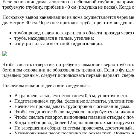
Если основание дома заложено на небольшой глубине, например
требуемую глубину, прибавив 40 см (подушка из песка). Когда
Поскольку вывод канализации из дома осуществляется через ме
диаметром 30 см. Через нее проходит труба, при этом воздушн
трубопровод надежно закреплен в области прохода через 
труба, находящаяся в гильзе, утеплена;
изнутри гильза имеет слой гидроизоляции.
Чтобы сделать отверстие, потребуется алмазное сверло трубча
бетонном основании не образовались трещинки. Если в фундаме
идеально ровным, следует использовать первый вариант: сверл
Последовательность действий следующая:
В траншею засыпаем песок слоем 0,5 м, уплотняем его.
Подготавливаем трубы, фасонные элементы, уплотнители
Начинаем прокладывать трубопровод с основания дома.
Чтобы соединение было надежное, потребуется силиконова
Чтобы сделать поворот, выполняем плавные отводы с по
Когда трубопровод более 12 м, на поворотах монтируем 
По завершении сборки системы проверяем, достаточный л
Утрамбовываем песок послойно по бокам труб. Область 