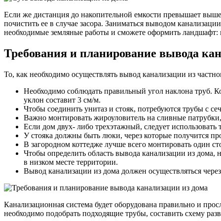
Если же дистанция до накопительной емкости превышает вышеу
почистить ее в случае засора. Заниматься выводом канализации 
необходимые земляные работы и сможете оформить ландшафт: п
Требования и планирование вывода кан
То, как необходимо осуществлять вывод канализации из частно
Необходимо соблюдать правильный угол наклона труб. Ко
уклон составит 3 см/м.
Чтобы соединить унитаз и стояк, потребуются трубы с се
Важно монтировать жироуловитель на сливные патрубки
Если дом двух- либо трехэтажный, следует использовать т
У стояка должны быть люки, через которые получится пр
В загородном коттедже лучше всего монтировать один ст
Чтобы определить область вывода канализации из дома,
в низком месте территории.
Вывод канализации из дома должен осуществляться через
Канализационная система будет оборудована правильно и прос
необходимо подобрать подходящие трубы, составить схему раз